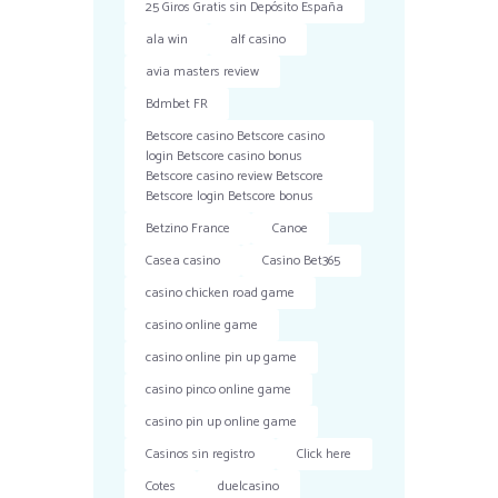
25 Giros Gratis sin Depósito España
ala win
alf casino
avia masters review
Bdmbet FR
Betscore casino Betscore casino
login Betscore casino bonus
Betscore casino review Betscore
Betscore login Betscore bonus
Betzino France
Canoe
Casea casino
Casino Bet365
casino chicken road game
casino online game
casino online pin up game
casino pinco online game
casino pin up online game
Casinos sin registro
Click here
Cotes
duelcasino