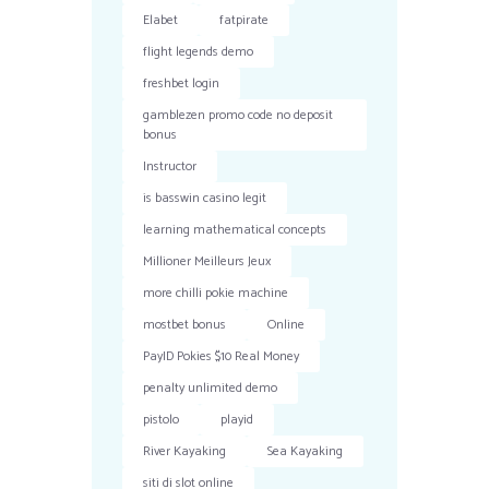
Elabet
fatpirate
flight legends demo
freshbet login
gamblezen promo code no deposit
bonus
Instructor
is basswin casino legit
learning mathematical concepts
Millioner Meilleurs Jeux
more chilli pokie machine
mostbet bonus
Online
PayID Pokies $10 Real Money
penalty unlimited demo
pistolo
playid
River Kayaking
Sea Kayaking
siti di slot online