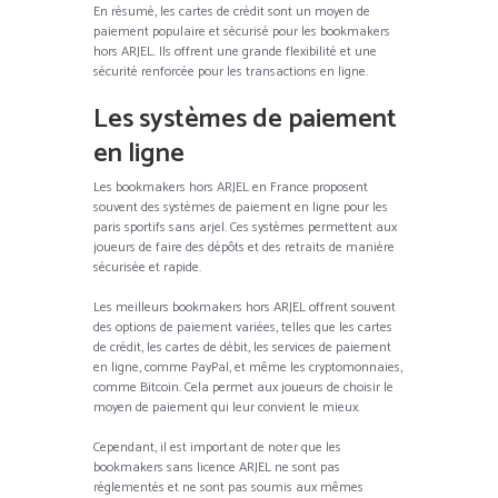
En résumé, les cartes de crédit sont un moyen de
paiement populaire et sécurisé pour les bookmakers
hors ARJEL. Ils offrent une grande flexibilité et une
sécurité renforcée pour les transactions en ligne.
Les systèmes de paiement
en ligne
Les bookmakers hors ARJEL en France proposent
souvent des systèmes de paiement en ligne pour les
paris sportifs sans arjel. Ces systèmes permettent aux
joueurs de faire des dépôts et des retraits de manière
sécurisée et rapide.
Les meilleurs bookmakers hors ARJEL offrent souvent
des options de paiement variées, telles que les cartes
de crédit, les cartes de débit, les services de paiement
en ligne, comme PayPal, et même les cryptomonnaies,
comme Bitcoin. Cela permet aux joueurs de choisir le
moyen de paiement qui leur convient le mieux.
Cependant, il est important de noter que les
bookmakers sans licence ARJEL ne sont pas
réglementés et ne sont pas soumis aux mêmes