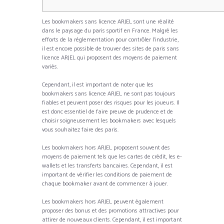
Les bookmakers sans licence ARJEL sont une réalité
dans le paysage du paris sportif en France. Malgré les
efforts de la réglementation pour contrôler l’industrie,
il est encore possible de trouver des sites de paris sans
licence ARJEL qui proposent des moyens de paiement
variés.
Cependant, il est important de noter que les
bookmakers sans licence ARJEL ne sont pas toujours
fiables et peuvent poser des risques pour les joueurs. Il
est donc essentiel de faire preuve de prudence et de
choisir soigneusement les bookmakers avec lesquels
vous souhaitez faire des paris.
Les bookmakers hors ARJEL proposent souvent des
moyens de paiement tels que les cartes de crédit, les e-
wallets et les transferts bancaires. Cependant, il est
important de vérifier les conditions de paiement de
chaque bookmaker avant de commencer à jouer.
Les bookmakers hors ARJEL peuvent également
proposer des bonus et des promotions attractives pour
attirer de nouveaux clients. Cependant, il est important