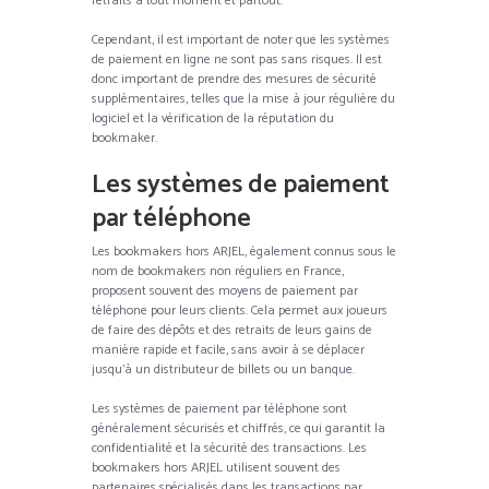
retraits à tout moment et partout.
Cependant, il est important de noter que les systèmes
de paiement en ligne ne sont pas sans risques. Il est
donc important de prendre des mesures de sécurité
supplémentaires, telles que la mise à jour régulière du
logiciel et la vérification de la réputation du
bookmaker.
Les systèmes de paiement
par téléphone
Les bookmakers hors ARJEL, également connus sous le
nom de bookmakers non réguliers en France,
proposent souvent des moyens de paiement par
téléphone pour leurs clients. Cela permet aux joueurs
de faire des dépôts et des retraits de leurs gains de
manière rapide et facile, sans avoir à se déplacer
jusqu’à un distributeur de billets ou un banque.
Les systèmes de paiement par téléphone sont
généralement sécurisés et chiffrés, ce qui garantit la
confidentialité et la sécurité des transactions. Les
bookmakers hors ARJEL utilisent souvent des
partenaires spécialisés dans les transactions par