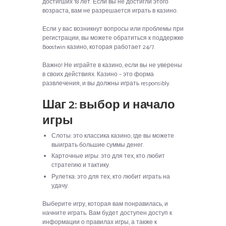
достигших 18 лет. Если вы не достигли этого
возраста, вам не разрешается играть в казино.
Если у вас возникнут вопросы или проблемы при
регистрации, вы можете обратиться к поддержке
Boostwin казино, которая работает 24/7.
Важно! Не играйте в казино, если вы не уверены
в своих действиях. Казино – это форма
развлечения, и вы должны играть responsibly.
Шаг 2: выбор и начало
игры
Слоты: это классика казино, где вы можете
выиграть большие суммы денег.
Карточные игры: это для тех, кто любит
стратегию и тактику.
Рулетка: это для тех, кто любит играть на
удачу.
Выберите игру, которая вам понравилась, и
начните играть. Вам будет доступен доступ к
информации о правилах игры, а также к