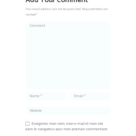
Add Your Comment
Your email address will not be published. Required fields are
marked *
Enregistrer mon nom, mon e-mail et mon site
dans le navigateur pour mon prochain commentaire.