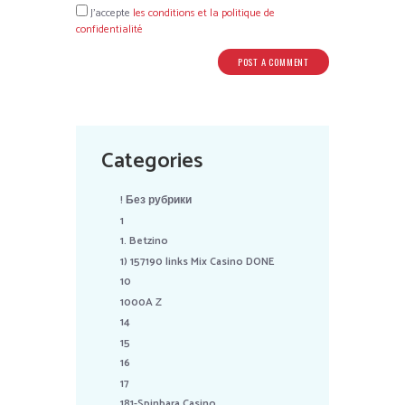
J’accepte
les conditions et la politique de
confidentialité
Categories
! Без рубрики
1
1. Betzino
1) 157190 links Mix Casino DONE
10
1000A Z
14
15
16
17
181-Spinbara Casino