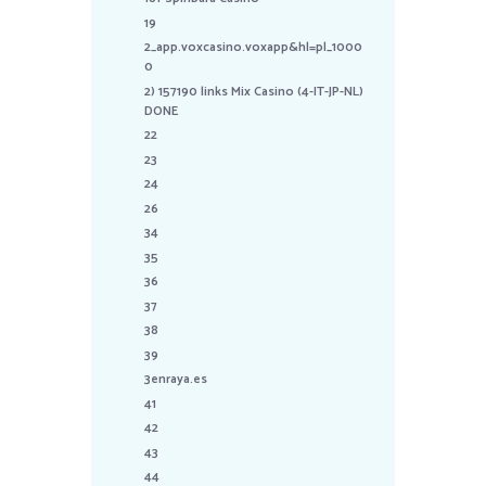
19
2_app.voxcasino.voxapp&hl=pl_1000
0
2) 157190 links Mix Casino (4-IT-JP-NL)
DONE
22
23
24
26
34
35
36
37
38
39
3enraya.es
41
42
43
44