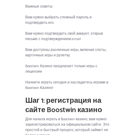
Важные советы:
Вам нужно выбрать сложный пароль и
подтвердить его.
Вам нужно подтвердить свой аккаунт, открыв
письмо с подтверждением email.
Вам доступны различные игры, включая слоты,
карточные игры и рулетку.
Boostwin Казино предлагает только игры с
лицензии.
Начните играть сегодня и насладитесь играми в
Boostwin Казино!
Шаг 1: регистрация на
сайте Boostwin казино
Для начала играть в Boostwin казино, вам нужно
зарегистрироваться на официальном сайте. Это
простой и быстрый процесс, который займет не