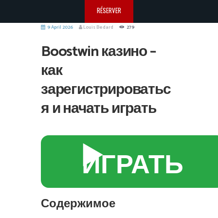
RÉSERVER
9 April 2026
Louis Bedard
279
Boostwin казино –
как
зарегистрироватьс
я и начать играть
▶️
ИГРАТЬ
Содержимое