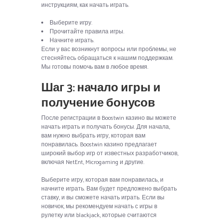
инструкциям, как начать играть.
Выберите игру.
Прочитайте правила игры.
Начните играть.
Если у вас возникнут вопросы или проблемы, не
стесняйтесь обращаться к нашим поддержкам.
Мы готовы помочь вам в любое время.
Шаг 3: начало игры и
получение бонусов
После регистрации в Boostwin казино вы можете
начать играть и получать бонусы. Для начала,
вам нужно выбрать игру, которая вам
понравилась. Boostwin казино предлагает
широкий выбор игр от известных разработчиков,
включая NetEnt, Microgaming и другие.
Выберите игру, которая вам понравилась, и
начните играть. Вам будет предложено выбрать
ставку, и вы сможете начать играть. Если вы
новичок, мы рекомендуем начать с игры в
рулетку или blackjack, которые считаются