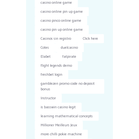
casino online game
casino online pin up game
casino pinco online game
casino pin up online game
Casinos sin registro
Click here
Cotes
duelcasino
Elabet
fatpirate
flight legends demo
freshbet login
gamblezen promo code no deposit
bonus
Instructor
is basswin casino legit
learning mathematical concepts
Millioner Meilleurs Jeux
more chilli pokie machine