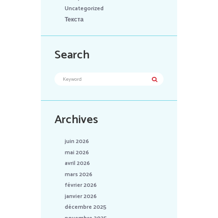
Uncategorized
Текста
Search
Archives
juin 2026
mai 2026
avril 2026
mars 2026
février 2026
janvier 2026
décembre 2025