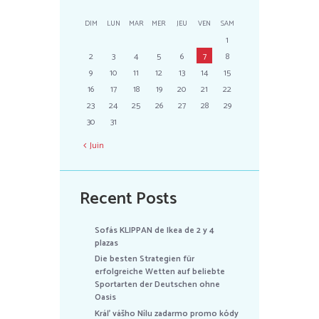
DIM
LUN
MAR
MER
JEU
VEN
SAM
1
2
3
4
5
6
7
8
9
10
11
12
13
14
15
16
17
18
19
20
21
22
23
24
25
26
27
28
29
30
31
Juin
Recent Posts
Sofás KLIPPAN de Ikea de 2 y 4
plazas
Die besten Strategien für
erfolgreiche Wetten auf beliebte
Sportarten der Deutschen ohne
Oasis
Kráľ vášho Nílu zadarmo promo kódy