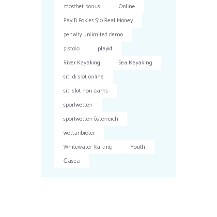
mostbet bonus
Online
PayID Pokies $10 Real Money
penalty unlimited demo
pistolo
playid
River Kayaking
Sea Kayaking
siti di slot online
siti slot non aams
sportwetten
sportwetten österreich
wettanbieter
Whitewater Rafting
Youth
Сasea