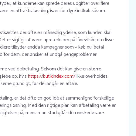
tyder, at kunderne kan sprede deres udgifter over flere
ære en attraktiv løsning, især for dyre indkøb såsom
astsættes der ofte en månedlig ydelse, som kunden skal
Det er vigtigt at være opmærksom på lånevilkår, da disse
handlere tilbyder endda kampagner som « køb nu, betal
ed for dem, der ønsker at undgå pengeproblemer.
rne ved delbetaling. Selvom det kan give en større
g løbe op, hvis
https://butikindex.com/
ikke overholdes.
serne grundigt, før de indgår en aftale.
taling, er det ofte en god idé at sammenligne forskellige
ieringsløsning. Med den rigtige plan kan afbetaling være en
ligtelser på, mens man stadig får den ønskede vare.