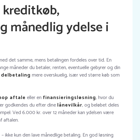
 kreditkøb,
g månedlig ydelse i
 med det samme, mens betalingen fordeles over tid. En
ange måneder du betaler, renten, eventuelle gebyrer og din
n
delbetaling
mere overskuelig, især ved større køb som
op aftale
eller en
finansieringsløsning
, hvor du
ter godkendes du efter dine
lånevilkår
, og beløbet deles
empel: Ved 6.000 kr. over 12 måneder kan ydelsen være
f aftalen.
s – ikke kun den lave månedlige betaling. En god løsning