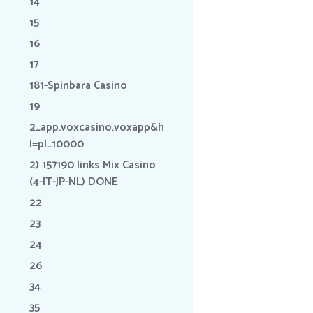
14
15
16
17
181-Spinbara Casino
19
2_app.voxcasino.voxapp&h
l=pl_10000
2) 157190 links Mix Casino
(4-IT-JP-NL) DONE
22
23
24
26
34
35