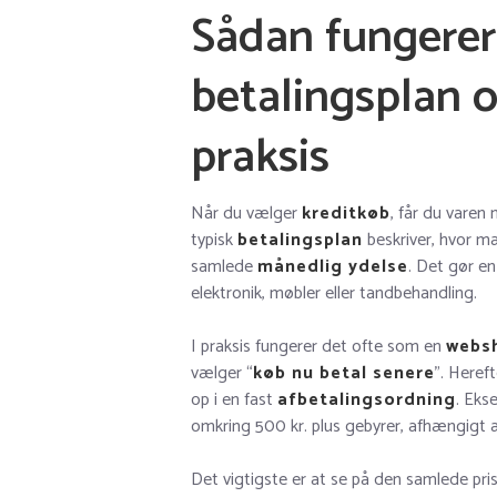
Sådan fungerer
betalingsplan o
praksis
Når du vælger
kreditkøb
, får du varen
typisk
betalingsplan
beskriver, hvor m
samlede
månedlig ydelse
. Det gør e
elektronik, møbler eller tandbehandling.
I praksis fungerer det ofte som en
websh
vælger “
køb nu betal senere
”. Heref
op i en fast
afbetalingsordning
. Eks
omkring 500 kr. plus gebyrer, afhængigt a
Det vigtigste er at se på den samlede pri