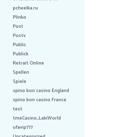
pcheelka.ru
Plinko
Post
Postv
Public
Publick
Retrait Online
Spellen
Spiele
spino bon casino England
spino bon casino France
test
tmeCasino_LakiWorld
ufavip777
Uncategorized