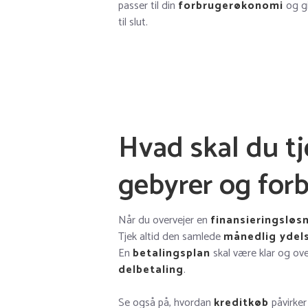
passer til din
forbrugerøkonomi
og gi
til slut.
Hvad skal du tje
gebyrer og for
Når du overvejer en
finansieringsløs
Tjek altid den samlede
månedlig ydel
En
betalingsplan
skal være klar og over
delbetaling
.
Se også på, hvordan
kreditkøb
påvirker