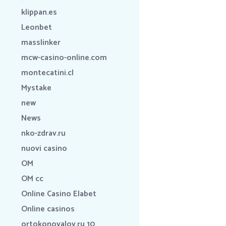
klippan.es
Leonbet
masslinker
mcw-casino-online.com
montecatini.cl
Mystake
new
News
nko-zdrav.ru
nuovi casino
OM
OM cc
Online Casino Elabet
Online casinos
ortokonovalov.ru 10