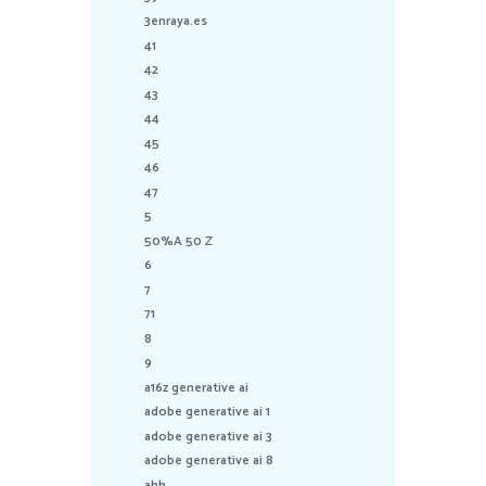
3enraya.es
41
42
43
44
45
46
47
5
50%A 50 Z
6
7
71
8
9
a16z generative ai
adobe generative ai 1
adobe generative ai 3
adobe generative ai 8
ahh