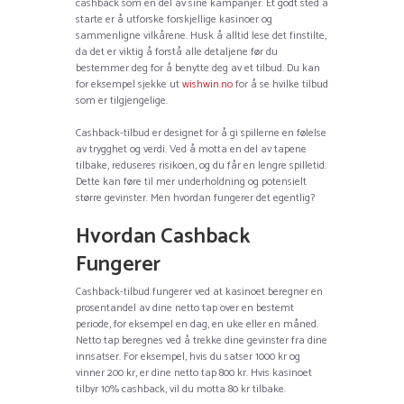
cashback som en del av sine kampanjer. Et godt sted å
starte er å utforske forskjellige kasinoer og
sammenligne vilkårene. Husk å alltid lese det finstilte,
da det er viktig å forstå alle detaljene før du
bestemmer deg for å benytte deg av et tilbud. Du kan
for eksempel sjekke ut
wishwin.no
for å se hvilke tilbud
som er tilgjengelige.
Cashback-tilbud er designet for å gi spillerne en følelse
av trygghet og verdi. Ved å motta en del av tapene
tilbake, reduseres risikoen, og du får en lengre spilletid.
Dette kan føre til mer underholdning og potensielt
større gevinster. Men hvordan fungerer det egentlig?
Hvordan Cashback
Fungerer
Cashback-tilbud fungerer ved at kasinoet beregner en
prosentandel av dine netto tap over en bestemt
periode, for eksempel en dag, en uke eller en måned.
Netto tap beregnes ved å trekke dine gevinster fra dine
innsatser. For eksempel, hvis du satser 1000 kr og
vinner 200 kr, er dine netto tap 800 kr. Hvis kasinoet
tilbyr 10% cashback, vil du motta 80 kr tilbake.