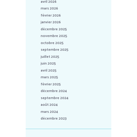
avril 2026
mars 2026
février 2026
janvier 2026
décembre 2025
novembre 2025
octobre 2025
septembre 2025
juillet 2025
juin 2025
avril 2025
mars 2025
février 2025
décembre 2024
septembre 2024
août 2024
mars 2024
décembre 2023