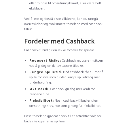
eller mindre til omsetningskravet, eller være helt
ekskludert.
Ved å lese og forstå disse vilkårene, kan du unngå
overraskelser og maksimere fordelene med cashback-
tilbud.
Fordeler med Cashback
Cashback-tilbud gir en rekke fordeler for spillere:
Redusert Risiko:
Cashback reduserer risikoen
ved å gi deg en del av tapene tilbake.
Lengre Spilletid:
Med cashback får du mer å
spille for, noe som gir deg lengre spilletid og mer
underholdning.
Økt Verdi:
Cashback gir deg mer verdi for
pengene dine.
Fleksibilitet:
Noen cashback-tilbud er uten
omsetningskrav, noe som gir deg full fleksibilitet.
Disse fordelene gjør cashback til et attraktivt valg for
både nye og erfarne spillere.