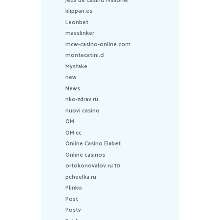
Jeux de Casino Millioner
klippan.es
Leonbet
masslinker
mcw-casino-online.com
montecatini.cl
Mystake
new
News
nko-zdrav.ru
nuovi casino
OM
OM cc
Online Casino Elabet
Online casinos
ortokonovalov.ru 10
pcheelka.ru
Plinko
Post
Postv