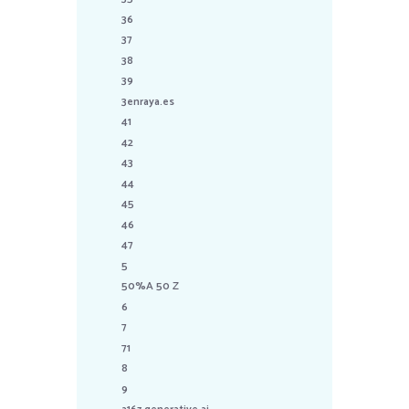
36
37
38
39
3enraya.es
41
42
43
44
45
46
47
5
50%A 50 Z
6
7
71
8
9