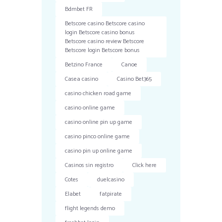
Bdmbet FR
Betscore casino Betscore casino
login Betscore casino bonus
Betscore casino review Betscore
Betscore login Betscore bonus
Betzino France
Canoe
Casea casino
Casino Bet365
casino chicken road game
casino online game
casino online pin up game
casino pinco online game
casino pin up online game
Casinos sin registro
Click here
Cotes
duelcasino
Elabet
fatpirate
flight legends demo