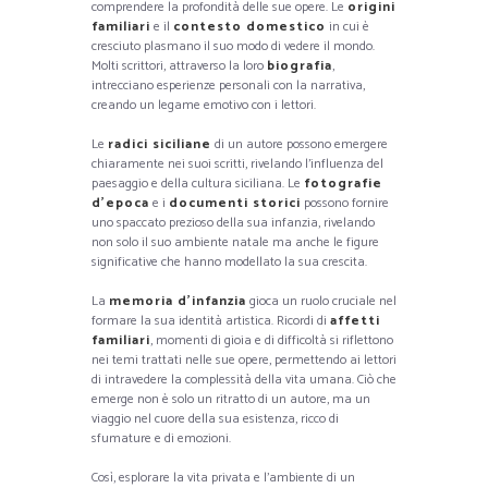
comprendere la profondità delle sue opere. Le
origini
familiari
e il
contesto domestico
in cui è
cresciuto plasmano il suo modo di vedere il mondo.
Molti scrittori, attraverso la loro
biografia
,
intrecciano esperienze personali con la narrativa,
creando un legame emotivo con i lettori.
Le
radici siciliane
di un autore possono emergere
chiaramente nei suoi scritti, rivelando l’influenza del
paesaggio e della cultura siciliana. Le
fotografie
d’epoca
e i
documenti storici
possono fornire
uno spaccato prezioso della sua infanzia, rivelando
non solo il suo ambiente natale ma anche le figure
significative che hanno modellato la sua crescita.
La
memoria d’infanzia
gioca un ruolo cruciale nel
formare la sua identità artistica. Ricordi di
affetti
familiari
, momenti di gioia e di difficoltà si riflettono
nei temi trattati nelle sue opere, permettendo ai lettori
di intravedere la complessità della vita umana. Ciò che
emerge non è solo un ritratto di un autore, ma un
viaggio nel cuore della sua esistenza, ricco di
sfumature e di emozioni.
Così, esplorare la vita privata e l’ambiente di un