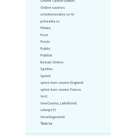
Online Casino Elabet
Online casinos
ortokonovalov.ru 10
pcheelka.ru
Plinko
Post
Postv
Public
Publick
Retrait Online
Spellen
Spiele
spino bon casino England
spino bon casino France
test
tmeCasino_LakiWorld
ufavip777
Uncategorized
Текста