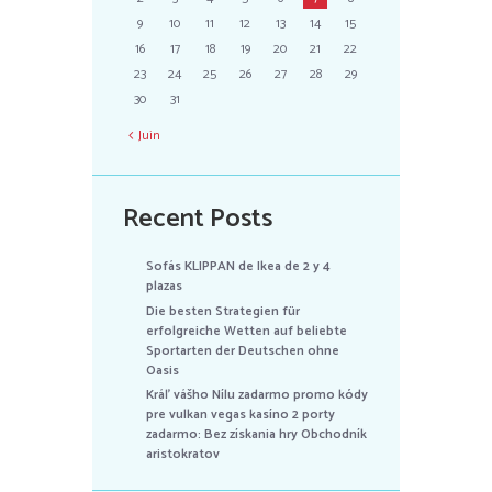
9
10
11
12
13
14
15
16
17
18
19
20
21
22
23
24
25
26
27
28
29
30
31
Juin
Recent Posts
Sofás KLIPPAN de Ikea de 2 y 4
plazas
Die besten Strategien für
erfolgreiche Wetten auf beliebte
Sportarten der Deutschen ohne
Oasis
Kráľ vášho Nílu zadarmo promo kódy
pre vulkan vegas kasíno 2 porty
zadarmo: Bez získania hry Obchodník
aristokratov