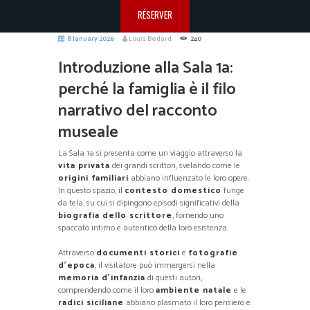
RÉSERVER
8 January 2026
Louis Bedard
240
Introduzione alla Sala 1a:
perché la famiglia è il filo
narrativo del racconto
museale
La Sala 1a si presenta come un viaggio attraverso la
vita privata
dei grandi scrittori, svelando come le
origini familiari
abbiano influenzato le loro opere.
In questo spazio, il
contesto domestico
funge
da tela, su cui si dipingono episodi significativi della
biografia dello scrittore
, fornendo uno
spaccato intimo e autentico della loro esistenza.
Attraverso
documenti storici
e
fotografie
d’epoca
, il visitatore può immergersi nella
memoria d’infanzia
di questi autori,
comprendendo come il loro
ambiente natale
e le
radici siciliane
abbiano plasmato il loro pensiero e