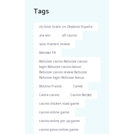
Tags
25 Giros Gratis sin Depósito España
ala win
alf casino
avia masters review
Bdmbet FR
Betscore casino Betscore casino
login Betscore casino bonus
Betscore casino review Betscore
Betscore login Betscore bonus
Betzino France
Canoe
Casea casino
Casino Bet365
casino chicken road game
casino online game
casino online pin up game
casino pinco online game