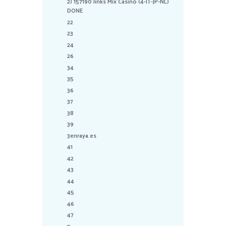
2) 157190 links Mix Casino (4-IT-JP-NL)
DONE
22
23
24
26
34
35
36
37
38
39
3enraya.es
41
42
43
44
45
46
47