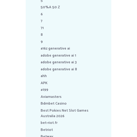
5
50%A 50 Z
6
7
71
8
9
a16z generative ai
adobe generative ai 1
adobe generative ai 3
adobe generative ai 8
ahh
APK
at99
Aviamasters
Bdmbet Casino
Best Pokies Net Slot Games
Australia 2026
bet-riot.fr
Betriot
Betway