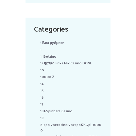
Categories
! Без рубрики
1
1. Betzino
1) 157190 links Mix Casino DONE
10
1000A Z
14
15
16
17
181-Spinbara Casino
19
2_app.voxcasino.voxapp&hl=pl_1000
0