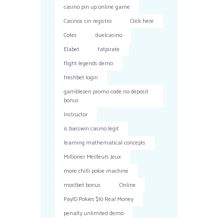
casino pin up online game
Casinos sin registro
Click here
Cotes
duelcasino
Elabet
fatpirate
flight legends demo
freshbet login
gamblezen promo code no deposit
bonus
Instructor
is basswin casino legit
learning mathematical concepts
Millioner Meilleurs Jeux
more chilli pokie machine
mostbet bonus
Online
PayID Pokies $10 Real Money
penalty unlimited demo