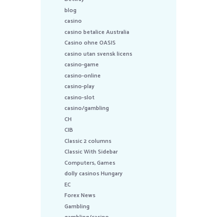
blog
casino
casino betalice Australia
Casino ohne OASIS
casino utan svensk licens
casino-game
casino-online
casino-play
casino-slot
casino/gambling
CH
CIB
Classic 2 columns
Classic With Sidebar
Computers, Games
dolly casinos Hungary
EC
Forex News
Gambling