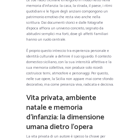
Le sue radici siciliane emergono in modo netto nella
memoria d’infanzia: la casa, la strada, il paese, i ritmi
quotidiani e le figure degli anziani compongono un
patrimonio emotivo che resta vivo anche nella
scrittura. Dai documenti storici e dalle fotografie
d’epoca affiora un universo concreto, segnato da
abitudini semplici ma forti, dove gli affetti familiari
hanno un ruolo centrale.
È proprio questo intreccio tra esperienza personale e
identità culturale a definire il suo sguardo. Il contesto
domestico siciliano, con la sua intensità affettiva e la
sua memoria collettiva, non produce solo ricordi:
costruisce temi, atmosfere e personaggi. Per questo,
nelle sue opere, la Sicilia non appare mai come sfondo
decorativo, ma come presenza viva, radicata e decisiva.
Vita privata, ambiente
natale e memoria
d’infanzia: la dimensione
umana dietro l’opera
La vita privata di un autore è spesso la chiave per