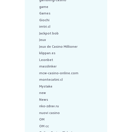
gambling/casino
game
Games
Giochi
imtri.cl
Jackpot bob
Jeux
Jeux de Casino Millioner
klippan.es
Leonbet
masslinker
mcw-casino-online.com
montecatini.cl
Mystake
new
News
nko-zdrav.ru
nuovi casino
OM
OM cc