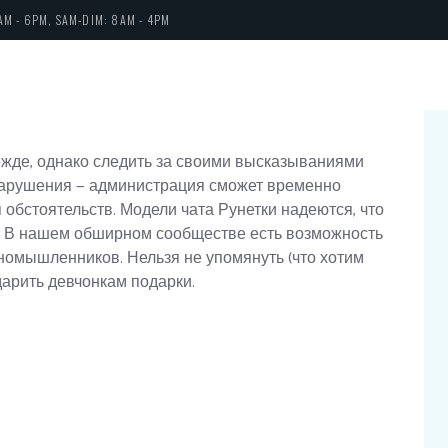
AM - 6PM, SAM-DIM: 8AM - 4PM
ежде, однако следить за своими высказываниями
нарушения — администрация сможет временно
 обстоятельств. Модели чата Рунетки надеются, что
. В нашем обширном сообществе есть возможность
диномышленников.
Нельзя не упомянуть (что хотим
дарить девчонкам подарки.