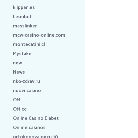
klippan.es
Leonbet
masslinker
mcw-casino-online.com
montecatini.cl
Mystake
new
News
nko-zdrav.ru
nuovi casino
OM
OM cc
Online Casino Elabet
Online casinos
ortokonovalov.ru 10