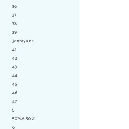
36
37
38
39
3enraya.es
41
42
43
44
45
46
47
5
50%A 50 Z
6