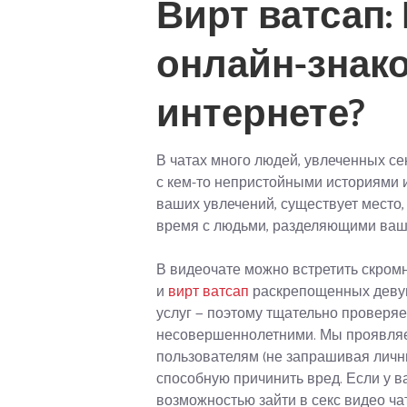
Вирт ватсап:
онлайн-знако
интернете?
В чатах много людей, увлеченных с
с кем-то непристойными историями 
ваших увлечений, существует место,
время с людьми, разделяющими ваш
В видеочате можно встретить скромн
и
вирт ватсап
раскрепощенных девуш
услуг — поэтому тщательно проверя
несовершеннолетними. Мы проявляе
пользователям (не запрашивая лич
способную причинить вред. Если у в
возможностью зайти в секс видео ча