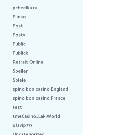
pcheelka.ru
Plinko
Post
Postv
Public
Publick
Retrait Online
Spellen
Spiele
spino bon casino England
spino bon casino France
test
tmeCasino_LakiWorld
ufavip777
Uncategorized