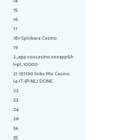
14
15
16
17
181-Spinbara Casino
19
2_app.voxcasino.voxapp&h
l=pl_10000
2) 157190 links Mix Casino
(4-IT-JP-NL) DONE
22
23
24
26
34
35