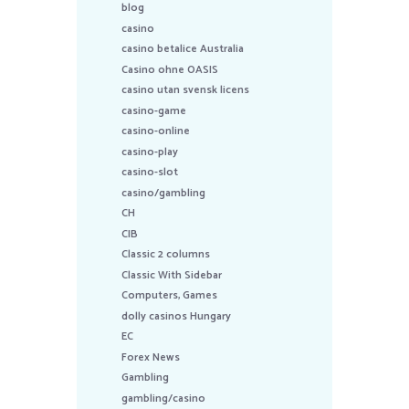
blog
casino
casino betalice Australia
Casino ohne OASIS
casino utan svensk licens
casino-game
casino-online
casino-play
casino-slot
casino/gambling
CH
CIB
Classic 2 columns
Classic With Sidebar
Computers, Games
dolly casinos Hungary
EC
Forex News
Gambling
gambling/casino