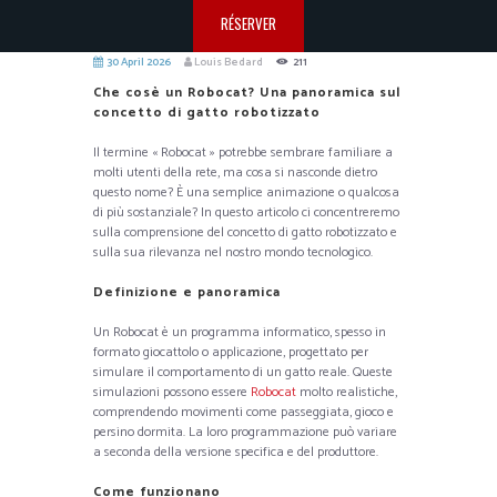
RÉSERVER
30 April 2026
Louis Bedard
211
Che cosè un Robocat? Una panoramica sul
concetto di gatto robotizzato
Il termine « Robocat » potrebbe sembrare familiare a
molti utenti della rete, ma cosa si nasconde dietro
questo nome? È una semplice animazione o qualcosa
di più sostanziale? In questo articolo ci concentreremo
sulla comprensione del concetto di gatto robotizzato e
sulla sua rilevanza nel nostro mondo tecnologico.
Definizione e panoramica
Un Robocat è un programma informatico, spesso in
formato giocattolo o applicazione, progettato per
simulare il comportamento di un gatto reale. Queste
simulazioni possono essere
Robocat
molto realistiche,
comprendendo movimenti come passeggiata, gioco e
persino dormita. La loro programmazione può variare
a seconda della versione specifica e del produttore.
Come funzionano