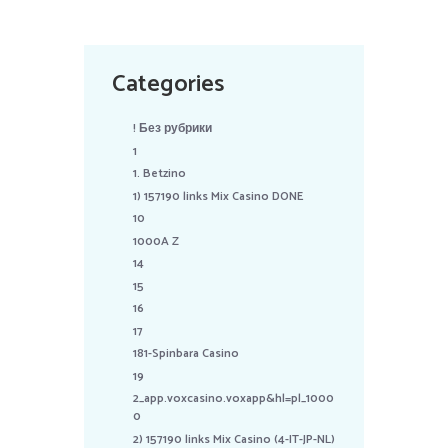
Categories
! Без рубрики
1
1. Betzino
1) 157190 links Mix Casino DONE
10
1000A Z
14
15
16
17
181-Spinbara Casino
19
2_app.voxcasino.voxapp&hl=pl_1000
0
2) 157190 links Mix Casino (4-IT-JP-NL)