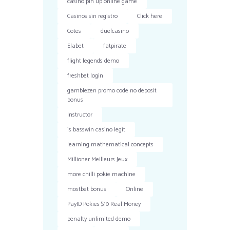
casino pin up online game
Casinos sin registro
Click here
Cotes
duelcasino
Elabet
fatpirate
flight legends demo
freshbet login
gamblezen promo code no deposit
bonus
Instructor
is basswin casino legit
learning mathematical concepts
Millioner Meilleurs Jeux
more chilli pokie machine
mostbet bonus
Online
PayID Pokies $10 Real Money
penalty unlimited demo