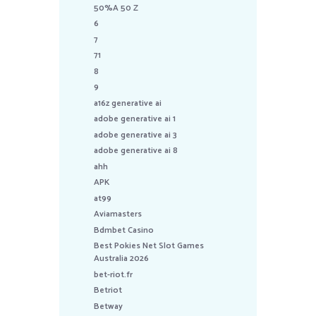
50%A 50 Z
6
7
71
8
9
a16z generative ai
adobe generative ai 1
adobe generative ai 3
adobe generative ai 8
ahh
APK
at99
Aviamasters
Bdmbet Casino
Best Pokies Net Slot Games
Australia 2026
bet-riot.fr
Betriot
Betway