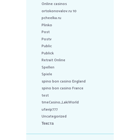
Online casinos
ortokonovalov.ru 10
pcheelka.ru
Plinko
Post
Postv
Public
Publick
Retrait Online
Spellen
Spiele
spino bon casino England
spino bon casino France
test
tmeCasino_LakiWorld
ufavip777
Uncategorized
Текста