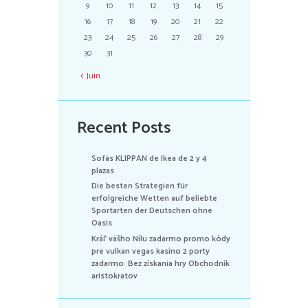
9
10
11
12
13
14
15
16
17
18
19
20
21
22
23
24
25
26
27
28
29
30
31
Juin
Recent Posts
Sofás KLIPPAN de Ikea de 2 y 4
plazas
Die besten Strategien für
erfolgreiche Wetten auf beliebte
Sportarten der Deutschen ohne
Oasis
Kráľ vášho Nílu zadarmo promo kódy
pre vulkan vegas kasíno 2 porty
zadarmo: Bez získania hry Obchodník
aristokratov