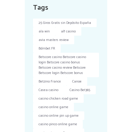
Tags
25 Giros Gratis sin Depósito España
ala win
alf casino
avia masters review
Bdmbet FR
Betscore casino Betscore casino
login Betscore casino bonus
Betscore casino review Betscore
Betscore login Betscore bonus
Betzino France
Canoe
Casea casino
Casino Bet365
casino chicken road game
casino online game
casino online pin up game
casino pinco online game