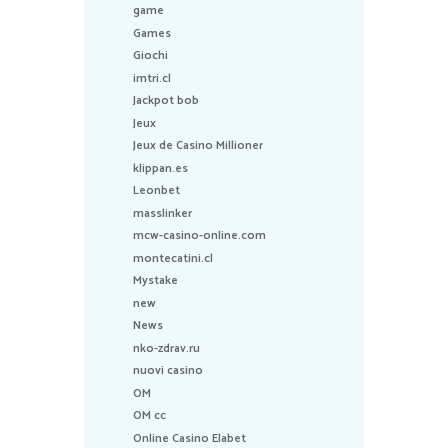
game
Games
Giochi
imtri.cl
Jackpot bob
Jeux
Jeux de Casino Millioner
klippan.es
Leonbet
masslinker
mcw-casino-online.com
montecatini.cl
Mystake
new
News
nko-zdrav.ru
nuovi casino
OM
OM cc
Online Casino Elabet