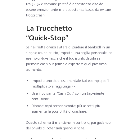
tra 3×–5× è comune perché è abbastanza alto da
essere emozionante ma abbastanza basso da evitare
troppi crash.
La Trucchetto
“Quick‑Stop”
Se hai fretta o vuoi evitare di perdere il bankroll in un
singolo round brutto, imposta una soglia personale—ad
esempio, 4×—e lascia che il tuo istinto decida se
premere cash out prima o aspettare quel prossimo
aumento.
Imposta uno stop‑loss mentale (ad esempio, se il
moltiplicatore raggiunge 4×).
Usa il pulsante “Cash Out” con un tap—niente
confusione.
Ricorda: ogni secondo conta; più aspetti, più
aumenta la possibilità di crashare.
Questo schema ti mantiene in controllo, pur godendo
del brivido di potenziali grandi vincite.