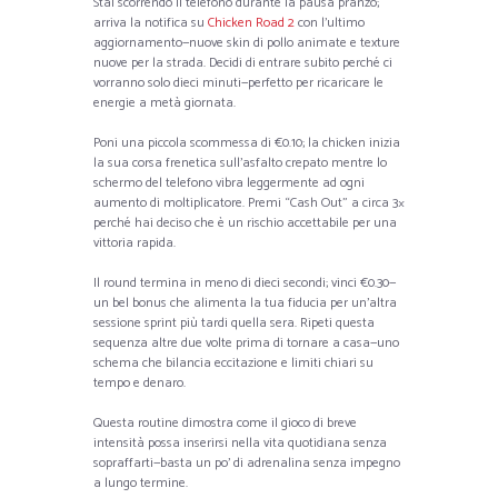
Stai scorrendo il telefono durante la pausa pranzo;
arriva la notifica su
Chicken Road 2
con l’ultimo
aggiornamento—nuove skin di pollo animate e texture
nuove per la strada. Decidi di entrare subito perché ci
vorranno solo dieci minuti—perfetto per ricaricare le
energie a metà giornata.
Poni una piccola scommessa di €0.10; la chicken inizia
la sua corsa frenetica sull’asfalto crepato mentre lo
schermo del telefono vibra leggermente ad ogni
aumento di moltiplicatore. Premi “Cash Out” a circa 3×
perché hai deciso che è un rischio accettabile per una
vittoria rapida.
Il round termina in meno di dieci secondi; vinci €0.30—
un bel bonus che alimenta la tua fiducia per un’altra
sessione sprint più tardi quella sera. Ripeti questa
sequenza altre due volte prima di tornare a casa—uno
schema che bilancia eccitazione e limiti chiari su
tempo e denaro.
Questa routine dimostra come il gioco di breve
intensità possa inserirsi nella vita quotidiana senza
sopraffarti—basta un po’ di adrenalina senza impegno
a lungo termine.