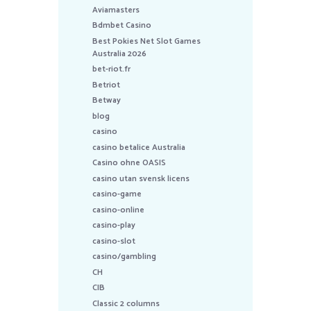
Aviamasters
Bdmbet Casino
Best Pokies Net Slot Games
Australia 2026
bet-riot.fr
Betriot
Betway
blog
casino
casino betalice Australia
Casino ohne OASIS
casino utan svensk licens
casino-game
casino-online
casino-play
casino-slot
casino/gambling
CH
CIB
Classic 2 columns