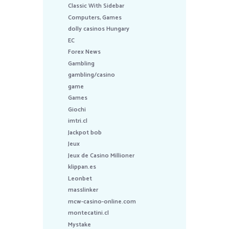
Classic With Sidebar
Computers, Games
dolly casinos Hungary
EC
Forex News
Gambling
gambling/casino
game
Games
Giochi
imtri.cl
Jackpot bob
Jeux
Jeux de Casino Millioner
klippan.es
Leonbet
masslinker
mcw-casino-online.com
montecatini.cl
Mystake