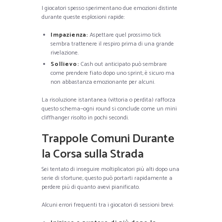
I giocatori spesso sperimentano due emozioni distinte
durante queste esplosioni rapide:
Impazienza:
Aspettare quel prossimo tick
sembra trattenere il respiro prima di una grande
rivelazione.
Sollievo:
Cash out anticipato può sembrare
come prendere fiato dopo uno sprint; è sicuro ma
non abbastanza emozionante per alcuni.
La risoluzione istantanea (vittoria o perdita) rafforza
questo schema—ogni round si conclude come un mini
cliffhanger risolto in pochi secondi.
Trappole Comuni Durante
la Corsa sulla Strada
Sei tentato di inseguire moltiplicatori più alti dopo una
serie di sfortune; questo può portarti rapidamente a
perdere più di quanto avevi pianificato.
Alcuni errori frequenti tra i giocatori di sessioni brevi: