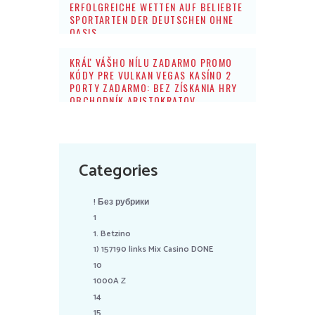
ERFOLGREICHE WETTEN AUF BELIEBTE
SPORTARTEN DER DEUTSCHEN OHNE
OASIS
KRÁĽ VÁŠHO NÍLU ZADARMO PROMO
KÓDY PRE VULKAN VEGAS KASÍNO 2
PORTY ZADARMO: BEZ ZÍSKANIA HRY
OBCHODNÍK ARISTOKRATOV
Categories
! Без рубрики
1
1. Betzino
1) 157190 links Mix Casino DONE
10
1000A Z
14
15