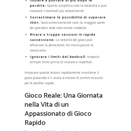
Iniziare a puntare di più dopo le
perdite:
Questo amplifica solo la volatilità e può
svuotare il bankroll più velocemente.
Sovrastimare le possibilità di superare
100×:
Sono estremamente rare; la maggior parte
dei giocatori vede solo vincite modeste.
Mirare a troppe sessioni in rapida
successione:
La velocità del gioco può
offuscare la percezione; fai micro‑pause se
necessario.
Ignorare i limiti del bankroll:
Imposta
sempre limiti prima di iniziare e rispettali.
Imparare queste lezioni rapidamente mantiene il
gioco piacevole e ti aiuta a evitare di sentirti esausto
per le perdite rapide.
Gioco Reale: Una Giornata
nella Vita di un
Appassionato di Gioco
Rapido