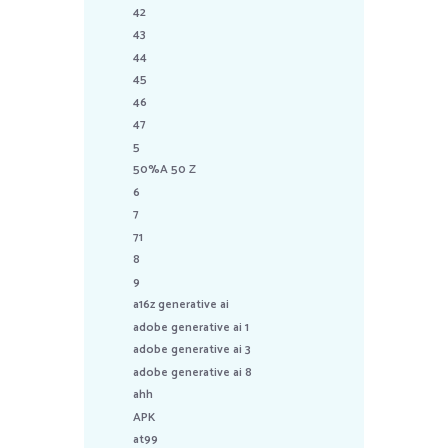
42
43
44
45
46
47
5
50%A 50 Z
6
7
71
8
9
a16z generative ai
adobe generative ai 1
adobe generative ai 3
adobe generative ai 8
ahh
APK
at99