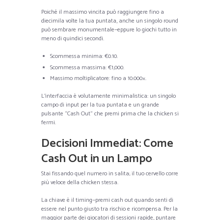
Poiché il massimo vincita può raggiungere fino a
diecimila volte la tua puntata, anche un singolo round
può sembrare monumentale—eppure lo giochi tutto in
meno di quindici secondi.
Scommessa minima: €0.10.
Scommessa massima: €1,000.
Massimo moltiplicatore: fino a 10.000×.
L’interfaccia è volutamente minimalistica: un singolo
campo di input per la tua puntata e un grande
pulsante “Cash Out” che premi prima che la chicken si
fermi.
Decisioni Immediat: Come
Cash Out in un Lampo
Stai fissando quel numero in salita; il tuo cervello corre
più veloce della chicken stessa.
La chiave è il timing—premi cash out quando senti di
essere nel punto giusto tra rischio e ricompensa. Per la
maggior parte dei giocatori di sessioni rapide, puntare