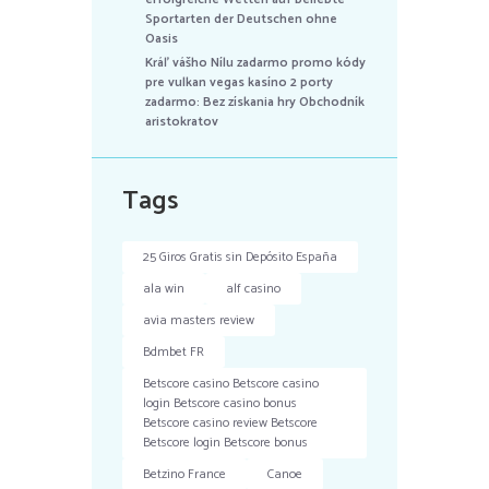
Sportarten der Deutschen ohne
Oasis
Kráľ vášho Nílu zadarmo promo kódy
pre vulkan vegas kasíno 2 porty
zadarmo: Bez získania hry Obchodník
aristokratov
Tags
25 Giros Gratis sin Depósito España
ala win
alf casino
avia masters review
Bdmbet FR
Betscore casino Betscore casino
login Betscore casino bonus
Betscore casino review Betscore
Betscore login Betscore bonus
Betzino France
Canoe