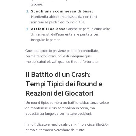
giocare.
Scegli una scommessa di base:
Mantienila abbastanza bassa da non farti
rompere se perdi dieci round di fila.
Attieniti ad esso:
Anche se perdi alcune volte
di fila, resisti dall’aumentare le puntate per
inseguire le perdite.
Questo approccio previene perdite incontrollate,
permettendoti comunque di inseguire quei
moltiplicatori elevati quando ti senti fortunato.
Il Battito di un Crash:
Tempi Tipici dei Round e
Reazioni dei Giocatori
Un round tipico sembra un battito—abbastanza veloce
da mantenere il tuo adrenalina in corsa, ma
abbastanza lungo da permettere decisioni.
Il moltiplicatore medio sale da 1× fino a circa 1.8×–2.5×
prima di fermarsi o crashare del tutto.