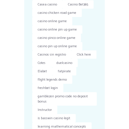
Casea casino
Casino Bet365
casino chicken road game
casino online game
casino online pin up game
casino pinco online game
casino pin up online game
Casinos sin registro
Click here
Cotes
duelcasino
Elabet
fatpirate
flight legends demo
freshbet login
gamblezen promo code no deposit
bonus
Instructor
is basswin casino legit
learning mathematical concepts