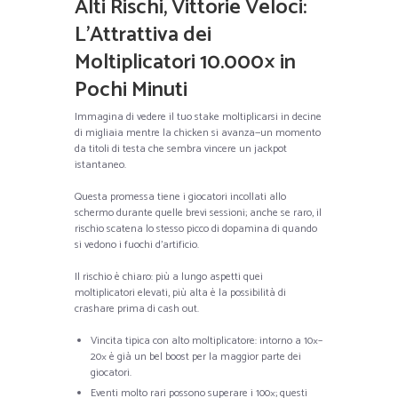
Alti Rischi, Vittorie Veloci:
L’Attrattiva dei
Moltiplicatori 10.000× in
Pochi Minuti
Immagina di vedere il tuo stake moltiplicarsi in decine
di migliaia mentre la chicken si avanza—un momento
da titoli di testa che sembra vincere un jackpot
istantaneo.
Questa promessa tiene i giocatori incollati allo
schermo durante quelle brevi sessioni; anche se raro, il
rischio scatena lo stesso picco di dopamina di quando
si vedono i fuochi d’artificio.
Il rischio è chiaro: più a lungo aspetti quei
moltiplicatori elevati, più alta è la possibilità di
crashare prima di cash out.
Vincita tipica con alto moltiplicatore: intorno a 10×–
20× è già un bel boost per la maggior parte dei
giocatori.
Eventi molto rari possono superare i 100×; questi