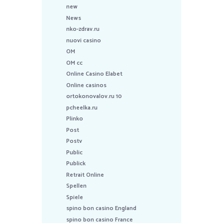
new
News
nko-zdrav.ru
nuovi casino
OM
OM cc
Online Casino Elabet
Online casinos
ortokonovalov.ru 10
pcheelka.ru
Plinko
Post
Postv
Public
Publick
Retrait Online
Spellen
Spiele
spino bon casino England
spino bon casino France