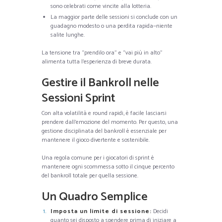
sono celebrati come vincite alla lotteria.
La maggior parte delle sessioni si conclude con un
guadagno modesto o una perdita rapida—niente
salite lunghe.
La tensione tra “prendilo ora” e “vai più in alto”
alimenta tutta l’esperienza di breve durata.
Gestire il Bankroll nelle
Sessioni Sprint
Con alta volatilità e round rapidi, è facile lasciarsi
prendere dall’emozione del momento. Per questo, una
gestione disciplinata del bankroll è essenziale per
mantenere il gioco divertente e sostenibile.
Una regola comune per i giocatori di sprint è
mantenere ogni scommessa sotto il cinque percento
del bankroll totale per quella sessione.
Un Quadro Semplice
Imposta un limite di sessione:
Decidi
quanto sei disposto a spendere prima di iniziare a