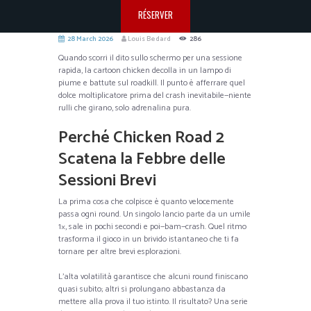
RÉSERVER
28 March 2026
Louis Bedard
286
Quando scorri il dito sullo schermo per una sessione
rapida, la cartoon chicken decolla in un lampo di
piume e battute sul roadkill. Il punto è afferrare quel
dolce moltiplicatore prima del crash inevitabile—niente
rulli che girano, solo adrenalina pura.
Perché Chicken Road 2
Scatena la Febbre delle
Sessioni Brevi
La prima cosa che colpisce è quanto velocemente
passa ogni round. Un singolo lancio parte da un umile
1×, sale in pochi secondi e poi—bam—crash. Quel ritmo
trasforma il gioco in un brivido istantaneo che ti fa
tornare per altre brevi esplorazioni.
L’alta volatilità garantisce che alcuni round finiscano
quasi subito; altri si prolungano abbastanza da
mettere alla prova il tuo istinto. Il risultato? Una serie