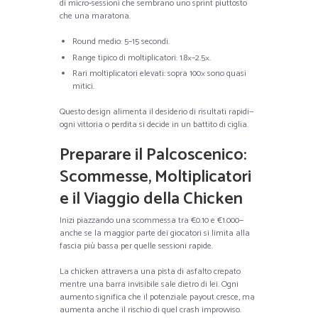
di micro‑sessioni che sembrano uno sprint piuttosto
che una maratona.
Round medio: 5–15 secondi.
Range tipico di moltiplicatori: 1.8×–2.5×.
Rari moltiplicatori elevati: sopra 100× sono quasi
mitici.
Questo design alimenta il desiderio di risultati rapidi—
ogni vittoria o perdita si decide in un battito di ciglia.
Preparare il Palcoscenico:
Scommesse, Moltiplicatori
e il Viaggio della Chicken
Inizi piazzando una scommessa tra €0.10 e €1.000—
anche se la maggior parte dei giocatori si limita alla
fascia più bassa per quelle sessioni rapide.
La chicken attraversa una pista di asfalto crepato
mentre una barra invisibile sale dietro di lei. Ogni
aumento significa che il potenziale payout cresce, ma
aumenta anche il rischio di quel crash improvviso.