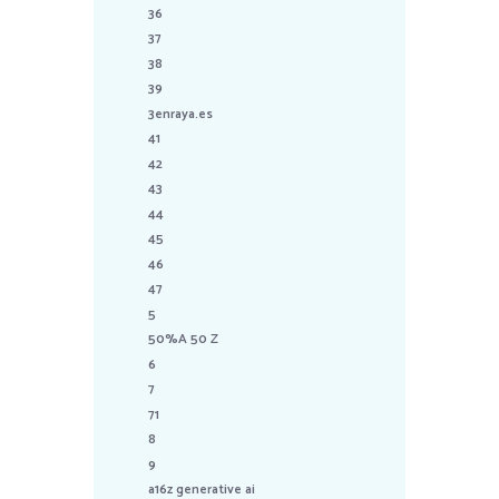
36
37
38
39
3enraya.es
41
42
43
44
45
46
47
5
50%A 50 Z
6
7
71
8
9
a16z generative ai