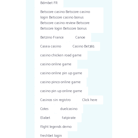
Bdmbet FR
Betscore casino Betscore casino
login Betscore casino bonus
Betscore casino review Betscore
Betscore login Betscore bonus
Betzino France
Canoe
Casea casino
Casino Bet365
casino chicken road game
casino online game
casino online pin up game
casino pinco online game
casino pin up online game
Casinos sin registro
Click here
Cotes
duelcasino
Elabet
fatpirate
flight legends demo
freshbet login