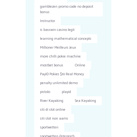
gamblezen promo code no deposit
bonus
Instructor
is basswin casino legit
learning mathematical concepts
Millioner Meilleurs Jeux
more chilli pokie machine
mostbet bonus
Online
PayID Pokies $10 Real Money
penalty unlimited demo
pistolo
playid
River Kayaking
Sea Kayaking
siti di slot online
siti slot non aams
sportwetten
sportwetten österreich