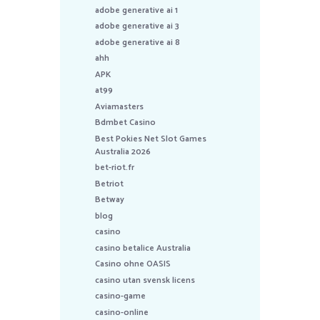
adobe generative ai 1
adobe generative ai 3
adobe generative ai 8
ahh
APK
at99
Aviamasters
Bdmbet Casino
Best Pokies Net Slot Games
Australia 2026
bet-riot.fr
Betriot
Betway
blog
casino
casino betalice Australia
Casino ohne OASIS
casino utan svensk licens
casino-game
casino-online