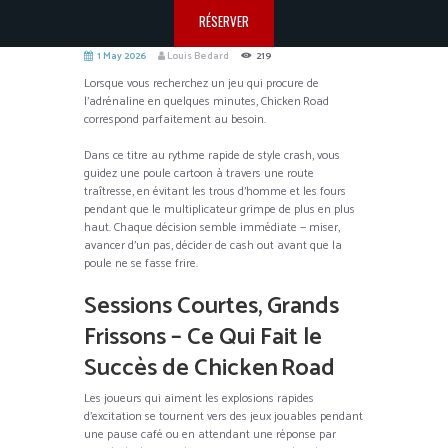
RÉSERVER
1 May 2026
Louis Bedard
219
Lorsque vous recherchez un jeu qui procure de
l’adrénaline en quelques minutes, Chicken Road
correspond parfaitement au besoin.
Dans ce titre au rythme rapide de style crash, vous
guidez une poule cartoon à travers une route
traîtresse, en évitant les trous d’homme et les fours
pendant que le multiplicateur grimpe de plus en plus
haut. Chaque décision semble immédiate — miser,
avancer d’un pas, décider de cash out avant que la
poule ne se fasse frire.
Sessions Courtes, Grands
Frissons – Ce Qui Fait le
Succès de Chicken Road
Les joueurs qui aiment les explosions rapides
d’excitation se tournent vers des jeux jouables pendant
une pause café ou en attendant une réponse par