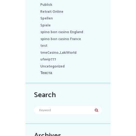
Publick
Retrait Online
Spellen
Spiele
spino bon casino England
spino bon casino France
test
tmeCasino_LakiWorld
ufavip777
Uncategorized
Текста
Search
Archives