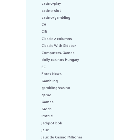
casino-play
casino-slot
casino/gambling
CH
CIB
Classic 2 columns
Classic With Sidebar
Computers, Games
dolly casinos Hungary
EC
Forex News
Gambling
gambling/casino
game
Games
Giochi
imtri.cl
Jackpot bob
Jeux
Jeux de Casino Millioner