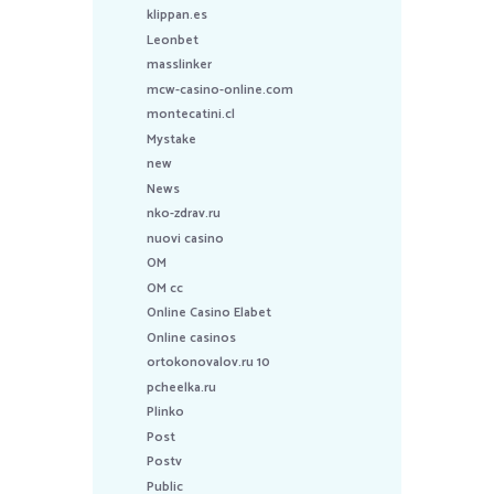
klippan.es
Leonbet
masslinker
mcw-casino-online.com
montecatini.cl
Mystake
new
News
nko-zdrav.ru
nuovi casino
OM
OM cc
Online Casino Elabet
Online casinos
ortokonovalov.ru 10
pcheelka.ru
Plinko
Post
Postv
Public