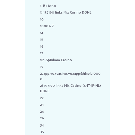
1. Betzino
1) 157190 links Mix Casino DONE
10
1000A Z
14
15
16
17
181-Spinbara Casino
19
2_app.voxcasino.voxapp&hl=pl_1000
0
2) 157190 links Mix Casino (4-IT-JP-NL)
DONE
22
23
24
26
34
35