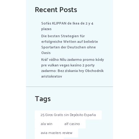
Recent Posts
Sofás KLIPPAN de Ikea de 2 y 4
plazas
Die besten Strategien für
erfolgreiche Wetten auf beliebte
Sportarten der Deutschen ohne
Oasis
Kráľ vášho Nílu zadarmo promo kódy
pre vulkan vegas kasíno 2 porty
zadarmo: Bez získania hry Obchodník
aristokratov
Tags
25 Giros Gratis sin Depósito España
ala win
alf casino
avia masters review