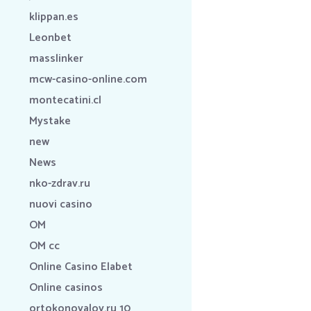
klippan.es
Leonbet
masslinker
mcw-casino-online.com
montecatini.cl
Mystake
new
News
nko-zdrav.ru
nuovi casino
OM
OM cc
Online Casino Elabet
Online casinos
ortokonovalov.ru 10