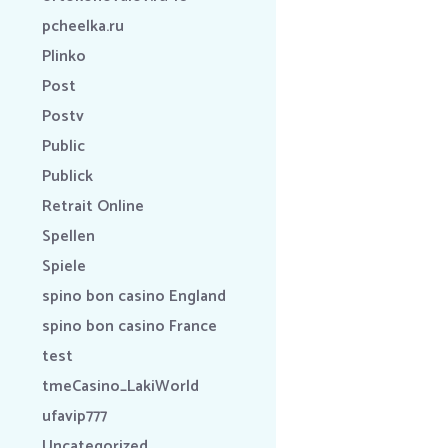
pcheelka.ru
Plinko
Post
Postv
Public
Publick
Retrait Online
Spellen
Spiele
spino bon casino England
spino bon casino France
test
tmeCasino_LakiWorld
ufavip777
Uncategorized