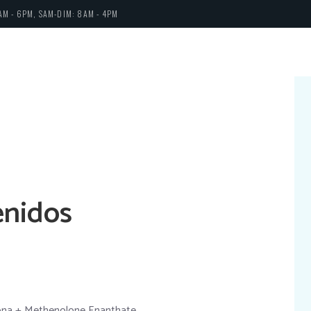
AM - 6PM, SAM-DIM: 8AM - 4PM
enidos
nona + Methenolone Enanthate