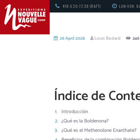
418-520-7238 (RAFT)
LUN-VEN: 8
26 April 2026
Louis Bedard
246
Índice de Cont
Introducción
¿Qué es la Boldenona?
¿Qué es el Methenolone Enanthate?
Beneficios de la combinación Bolde