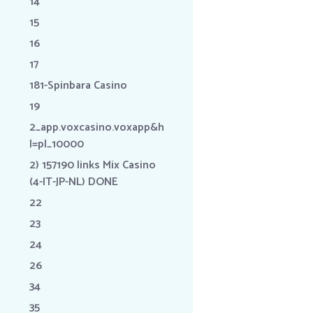
14
15
16
17
181-Spinbara Casino
19
2_app.voxcasino.voxapp&h
l=pl_10000
2) 157190 links Mix Casino
(4-IT-JP-NL) DONE
22
23
24
26
34
35