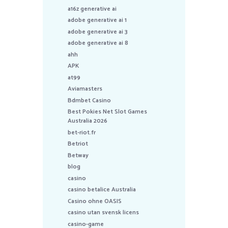
a16z generative ai
adobe generative ai 1
adobe generative ai 3
adobe generative ai 8
ahh
APK
at99
Aviamasters
Bdmbet Casino
Best Pokies Net Slot Games
Australia 2026
bet-riot.fr
Betriot
Betway
blog
casino
casino betalice Australia
Casino ohne OASIS
casino utan svensk licens
casino-game