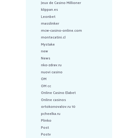
Jeux de Casino Millioner
klippan.es
Leonbet
masslinker
mcw-casino-online.com
montecatini.cl
Mystake
new
News
nko-zdrav.ru
nuovi casino
OM
OM cc
Online Casino Elabet
Online casinos
ortokonovalov.ru 10
pcheelka.ru
Plinko
Post
Postv