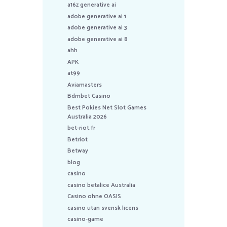
a16z generative ai
adobe generative ai 1
adobe generative ai 3
adobe generative ai 8
ahh
APK
at99
Aviamasters
Bdmbet Casino
Best Pokies Net Slot Games
Australia 2026
bet-riot.fr
Betriot
Betway
blog
casino
casino betalice Australia
Casino ohne OASIS
casino utan svensk licens
casino-game