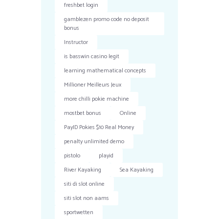
freshbet login
gamblezen promo code no deposit
bonus
Instructor
is basswin casino legit
learning mathematical concepts
Millioner Meilleurs Jeux
more chilli pokie machine
mostbet bonus
Online
PayID Pokies $10 Real Money
penalty unlimited demo
pistolo
playid
River Kayaking
Sea Kayaking
siti di slot online
siti slot non aams
sportwetten