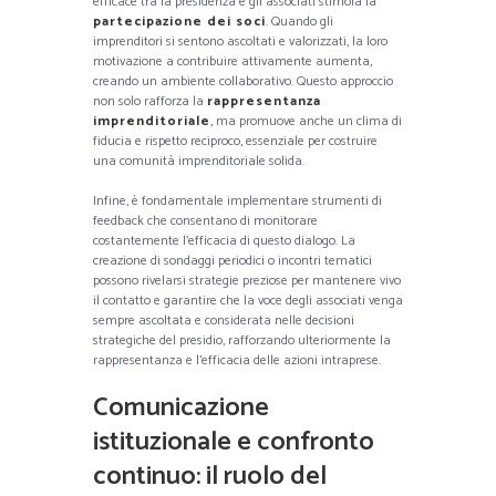
efficace tra la presidenza e gli associati stimola la
partecipazione dei soci
. Quando gli
imprenditori si sentono ascoltati e valorizzati, la loro
motivazione a contribuire attivamente aumenta,
creando un ambiente collaborativo. Questo approccio
non solo rafforza la
rappresentanza
imprenditoriale
, ma promuove anche un clima di
fiducia e rispetto reciproco, essenziale per costruire
una comunità imprenditoriale solida.
Infine, è fondamentale implementare strumenti di
feedback che consentano di monitorare
costantemente l’efficacia di questo dialogo. La
creazione di sondaggi periodici o incontri tematici
possono rivelarsi strategie preziose per mantenere vivo
il contatto e garantire che la voce degli associati venga
sempre ascoltata e considerata nelle decisioni
strategiche del presidio, rafforzando ulteriormente la
rappresentanza e l’efficacia delle azioni intraprese.
Comunicazione
istituzionale e confronto
continuo: il ruolo del