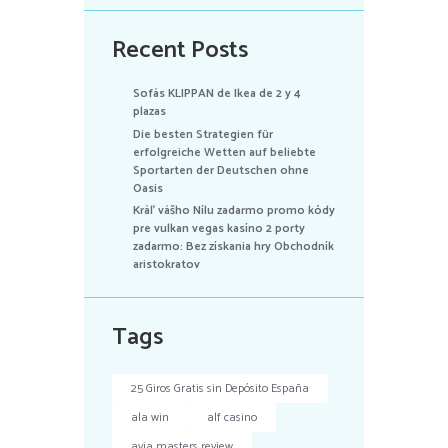
Recent Posts
Sofás KLIPPAN de Ikea de 2 y 4
plazas
Die besten Strategien für
erfolgreiche Wetten auf beliebte
Sportarten der Deutschen ohne
Oasis
Kráľ vášho Nílu zadarmo promo kódy
pre vulkan vegas kasíno 2 porty
zadarmo: Bez získania hry Obchodník
aristokratov
Tags
25 Giros Gratis sin Depósito España
ala win
alf casino
avia masters review