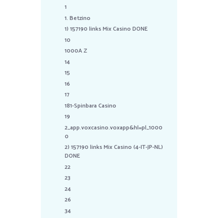
1
1. Betzino
1) 157190 links Mix Casino DONE
10
1000A Z
14
15
16
17
181-Spinbara Casino
19
2_app.voxcasino.voxapp&hl=pl_1000
0
2) 157190 links Mix Casino (4-IT-JP-NL)
DONE
22
23
24
26
34