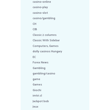
casino-online
casino-play
casino-slot
casino/gambling
CH
CIB
Classic 2 columns
Classic With Sidebar
Computers, Games
dolly casinos Hungary
EC
Forex News
Gambling
gambling/casino
game
Games
Giochi
imtri.cl
Jackpot bob
Jeux