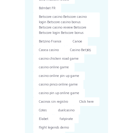
Bdmbet FR
Betscore casino Betscore casino
login Betscore casino bonus
Betscore casino review Betscore
Betscore login Betscore bonus
Betzino France
Canoe
Casea casino
Casino Bet365
casino chicken road game
casino online game
casino online pin up game
casino pinco online game
casino pin up online game
Casinos sin registro
Click here
Cotes
duelcasino
Elabet
fatpirate
flight legends demo