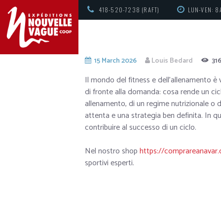
418-520-7238 (RAFT)
LUN-VEN: 8
15 March 2026
Louis Bedard
31
Il mondo del fitness e dell’allenamento è 
di fronte alla domanda: cosa rende un cic
allenamento, di un regime nutrizionale o di 
attenta e una strategia ben definita. In q
contribuire al successo di un ciclo.
Nel nostro shop
https://comprareanavar
sportivi esperti.