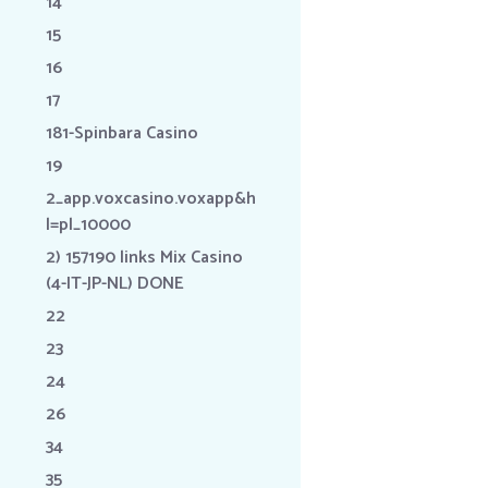
14
15
16
17
181-Spinbara Casino
19
2_app.voxcasino.voxapp&h
l=pl_10000
2) 157190 links Mix Casino
(4-IT-JP-NL) DONE
22
23
24
26
34
35