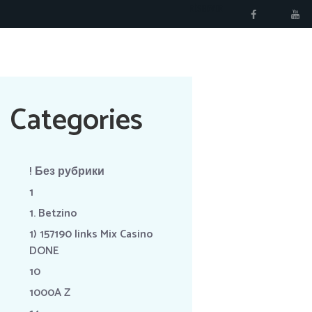
RÉSERVER
Categories
! Без рубрики
1
1. Betzino
1) 157190 links Mix Casino
DONE
10
1000A Z