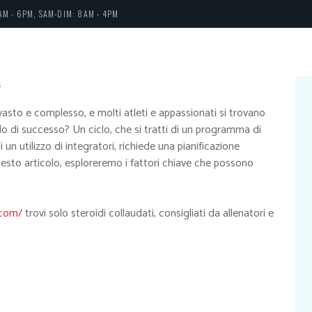
AM - 6PM, SAM-DIM: 8AM - 4PM
6
vasto e complesso, e molti atleti e appassionati si trovano
lo di successo? Un ciclo, che si tratti di un programma di
un utilizzo di integratori, richiede una pianificazione
uesto articolo, esploreremo i fattori chiave che possono
.com/
trovi solo steroidi collaudati, consigliati da allenatori e