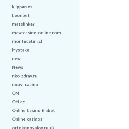
klippan.es
Leonbet
masslinker
mcw-casino-online.com
montecatini.cl
Mystake
new
News
nko-zdrav.ru
nuovi casino
OM
OM cc
Online Casino Elabet
Online casinos
ortokonovalov.ru 10