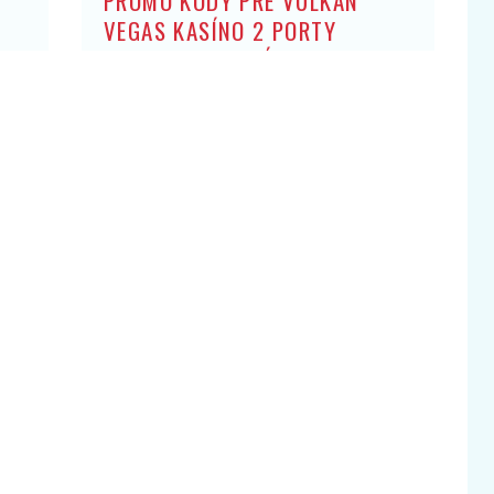
PROMO KÓDY PRE VULKAN
VEGAS KASÍNO 2 PORTY
ZADARMO: BEZ ZÍSKANIA HRY
OBCHODNÍK ARISTOKRATOV