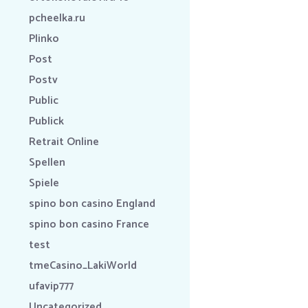
pcheelka.ru
Plinko
Post
Postv
Public
Publick
Retrait Online
Spellen
Spiele
spino bon casino England
spino bon casino France
test
tmeCasino_LakiWorld
ufavip777
Uncategorized