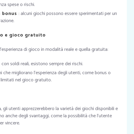
nza spese o rischi.
on bonus
: alcuni giochi possono essere sperimentati per un
razione.
vo e gioco gratuito
l’esperienza di gioco in modalità reale e quella gratuita:
 con soldi reali, esistono sempre dei rischi.
oni che migliorano l’esperienza degli utenti, come bonus o
imitati nel gioco gratuito.
gli utenti apprezzerebbero la varietà dei giochi disponibili e
nno anche degli svantaggi, come la possibilità che l’utente
er vincere.