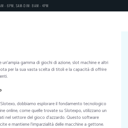
AM - 6PM, SAM-DIM: 8AM - 4PM
e un’ampia gamma di giochi di azione, slot machine e altri
ota per la sua vasta scelta di titoli e la capacità di offrire
enti.
o
Slotexo, dobbiamo esplorare il fondamento tecnologico
ne online, come quelle trovate su Slotexpo, utilizzano un
zati nel settore del gioco d’azzardo. Questo software
incite e mantiene l’imparzialità delle macchine a gettone.