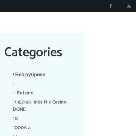
RÉSERVER
Categories
! Без рубрики
1
1. Betzino
1) 157190 links Mix Casino
DONE
10
1000A Z