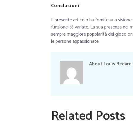
Conclusioni
Il presente articolo ha fornito una vision
funzionalità variate. La sua presenza nel 
sempre maggiore popolarità del gioco on-
le persone appassionate.
About
Louis Bedard
Related Posts