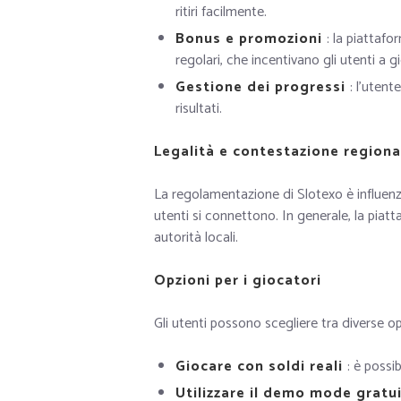
ritiri facilmente.
Bonus e promozioni
: la piattafo
regolari, che incentivano gli utenti a g
Gestione dei progressi
: l’utent
risultati.
Legalità e contestazione regiona
La regolamentazione di Slotexo è influenzat
utenti si connettono. In generale, la pia
autorità locali.
Opzioni per i giocatori
Gli utenti possono scegliere tra diverse op
Giocare con soldi reali
: è possib
Utilizzare il demo mode gratu