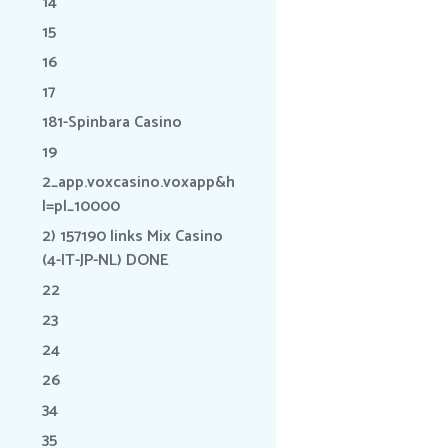
14
15
16
17
181-Spinbara Casino
19
2_app.voxcasino.voxapp&h
l=pl_10000
2) 157190 links Mix Casino
(4-IT-JP-NL) DONE
22
23
24
26
34
35