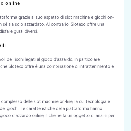
do online
taforma grazie al suo aspetto di slot machine e giochi on-
in sé sia solo azzardato. Al contrario, Slotexo offre una
isfare gusti diversi.
ili
i dei rischi legati al gioco d’azzardo, in particolare
 che Slotexo offre è una combinazione di intrattenimento e
 complesso delle slot machine on-line, la cui tecnologia e
dei giochi. Le caratteristiche della piattaforma hanno
 gioco d’azzardo online, il che ne fa un oggetto di analisi per