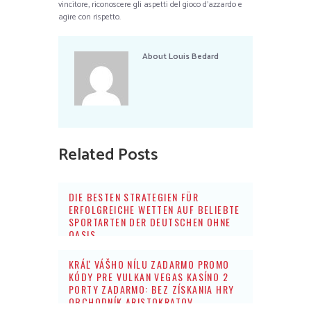
vincitore, riconoscere gli aspetti del gioco d’azzardo e
agire con rispetto.
About
Louis Bedard
Related Posts
DIE BESTEN STRATEGIEN FÜR
ERFOLGREICHE WETTEN AUF BELIEBTE
SPORTARTEN DER DEUTSCHEN OHNE
OASIS
KRÁĽ VÁŠHO NÍLU ZADARMO PROMO
KÓDY PRE VULKAN VEGAS KASÍNO 2
PORTY ZADARMO: BEZ ZÍSKANIA HRY
OBCHODNÍK ARISTOKRATOV