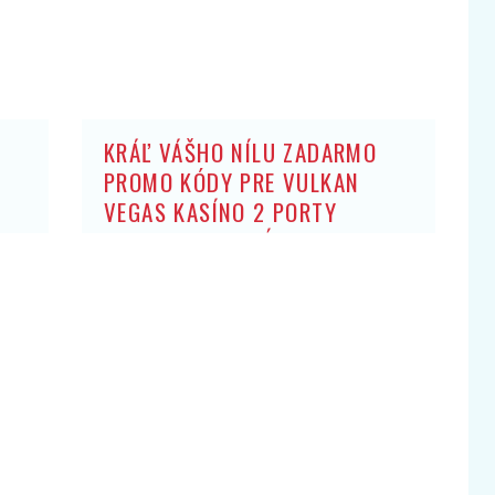
KRÁĽ VÁŠHO NÍLU ZADARMO
PROMO KÓDY PRE VULKAN
VEGAS KASÍNO 2 PORTY
ZADARMO: BEZ ZÍSKANIA HRY
OBCHODNÍK ARISTOKRATOV