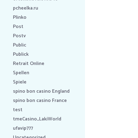
pcheelka.ru
Plinko
Post
Postv
Public
Publick
Retrait Online
Spellen
Spiele
spino bon casino England
spino bon casino France
test
tmeCasino_LakiWorld
ufavip777
Uncategorized