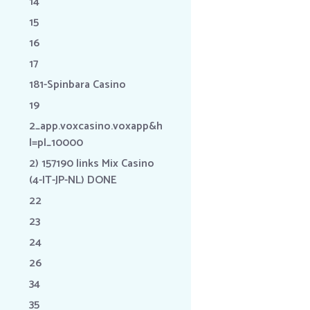
14
15
16
17
181-Spinbara Casino
19
2_app.voxcasino.voxapp&h
l=pl_10000
2) 157190 links Mix Casino
(4-IT-JP-NL) DONE
22
23
24
26
34
35