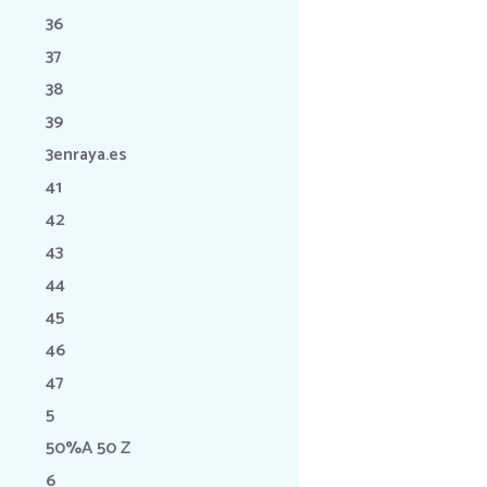
36
37
38
39
3enraya.es
41
42
43
44
45
46
47
5
50%A 50 Z
6