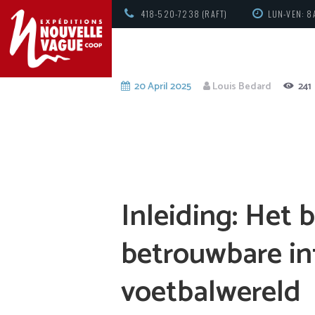
418-520-7238 (RAFT)
LUN-VEN: 8
20 April 2025
Louis Bedard
241
Inleiding: Het 
betrouwbare in
voetbalwereld