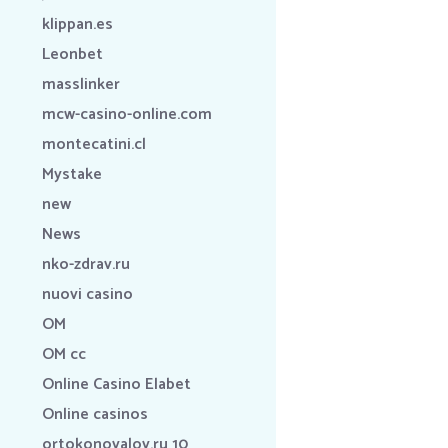
klippan.es
Leonbet
masslinker
mcw-casino-online.com
montecatini.cl
Mystake
new
News
nko-zdrav.ru
nuovi casino
OM
OM cc
Online Casino Elabet
Online casinos
ortokonovalov.ru 10