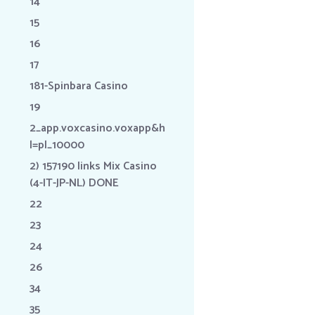
14
15
16
17
181-Spinbara Casino
19
2_app.voxcasino.voxapp&h
l=pl_10000
2) 157190 links Mix Casino
(4-IT-JP-NL) DONE
22
23
24
26
34
35