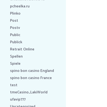
pcheelka.ru
Plinko
Post
Postv
Public
Publick
Retrait Online
Spellen
Spiele
spino bon casino England
spino bon casino France
test
tmeCasino_LakiWorld
ufavip777
Uncategorized