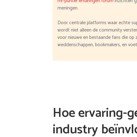
mr-punter ervaringen forum
inzichten g
meningen.
Door centrale platforms waar echte su
wordt niet alleen de community verste
voor nieuwe en bestaande fans die op zo
weddenschappen, bookmakers, en voetb
Hoe ervaring-g
industry beïnv