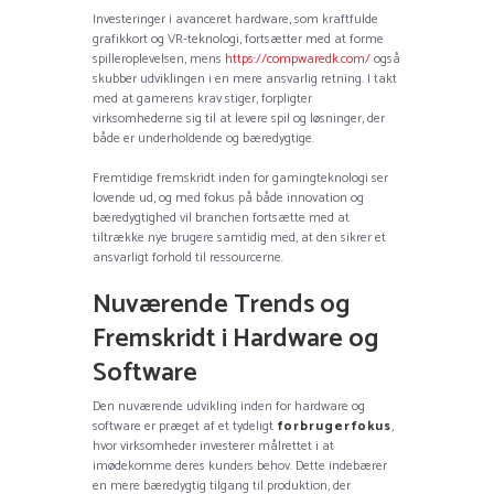
Investeringer i avanceret hardware, som kraftfulde
grafikkort og VR-teknologi, fortsætter med at forme
spilleroplevelsen, mens
https://compwaredk.com/
også
skubber udviklingen i en mere ansvarlig retning. I takt
med at gamerens krav stiger, forpligter
virksomhederne sig til at levere spil og løsninger, der
både er underholdende og bæredygtige.
Fremtidige fremskridt inden for gamingteknologi ser
lovende ud, og med fokus på både innovation og
bæredygtighed vil branchen fortsætte med at
tiltrække nye brugere samtidig med, at den sikrer et
ansvarligt forhold til ressourcerne.
Nuværende Trends og
Fremskridt i Hardware og
Software
Den nuværende udvikling inden for hardware og
software er præget af et tydeligt
forbrugerfokus
,
hvor virksomheder investerer målrettet i at
imødekomme deres kunders behov. Dette indebærer
en mere bæredygtig tilgang til produktion, der