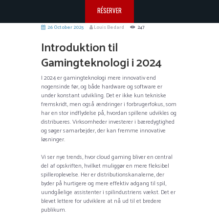
RÉSERVER
26 October 2025
Louis Bedard
247
Introduktion til
Gamingteknologi i 2024
I 2024 er gamingteknologi mere innovativ end
nogensinde før, og både hardware og software er
under konstant udvikling. Det er ikke kun tekniske
fremskridt, men også ændringer i forbrugerfokus, som
har en stor indflydelse på, hvordan spillene udvikles og
distribueres. Virksomheder investerer i bæredygtighed
og søger samarbejder, der kan fremme innovative
løsninger.
Vi ser nye trends, hvor cloud gaming bliver en central
del af opskriften, hvilket muliggør en mere fleksibel
spilleroplevelse. Her er distributionskanalerne, der
byder på hurtigere og mere effektiv adgang til spil,
uundgåelige assistenter i spilindustriens vækst. Det er
blevet lettere for udviklere at nå ud til et bredere
publikum.