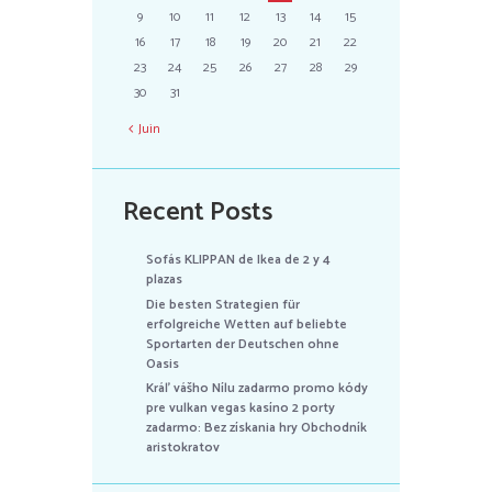
9
10
11
12
13
14
15
16
17
18
19
20
21
22
23
24
25
26
27
28
29
30
31
Juin
Recent Posts
Sofás KLIPPAN de Ikea de 2 y 4
plazas
Die besten Strategien für
erfolgreiche Wetten auf beliebte
Sportarten der Deutschen ohne
Oasis
Kráľ vášho Nílu zadarmo promo kódy
pre vulkan vegas kasíno 2 porty
zadarmo: Bez získania hry Obchodník
aristokratov