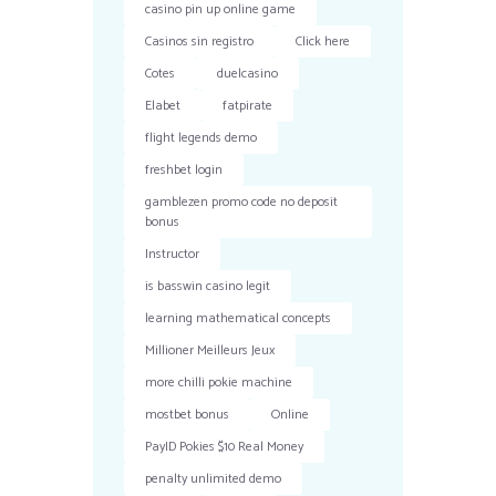
casino pin up online game
Casinos sin registro
Click here
Cotes
duelcasino
Elabet
fatpirate
flight legends demo
freshbet login
gamblezen promo code no deposit
bonus
Instructor
is basswin casino legit
learning mathematical concepts
Millioner Meilleurs Jeux
more chilli pokie machine
mostbet bonus
Online
PayID Pokies $10 Real Money
penalty unlimited demo