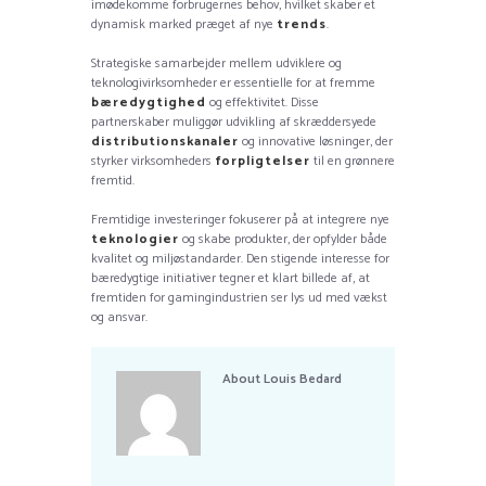
imødekomme forbrugernes behov, hvilket skaber et
dynamisk marked præget af nye
trends
.
Strategiske samarbejder mellem udviklere og
teknologivirksomheder er essentielle for at fremme
bæredygtighed
og effektivitet. Disse
partnerskaber muliggør udvikling af skræddersyede
distributionskanaler
og innovative løsninger, der
styrker virksomheders
forpligtelser
til en grønnere
fremtid.
Fremtidige investeringer fokuserer på at integrere nye
teknologier
og skabe produkter, der opfylder både
kvalitet og miljøstandarder. Den stigende interesse for
bæredygtige initiativer tegner et klart billede af, at
fremtiden for gamingindustrien ser lys ud med vækst
og ansvar.
About
Louis Bedard