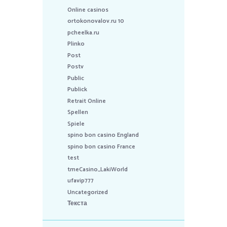
Online casinos
ortokonovalov.ru 10
pcheelka.ru
Plinko
Post
Postv
Public
Publick
Retrait Online
Spellen
Spiele
spino bon casino England
spino bon casino France
test
tmeCasino_LakiWorld
ufavip777
Uncategorized
Текста