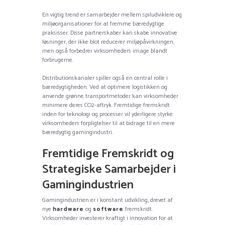
En vigtig trend er samarbejder mellem spiludviklere og
miljøorganisationer for at fremme bæredygtige
praksisser. Disse partnerskaber kan skabe innovative
løsninger, der ikke blot reducerer miljøpåvirkningen,
men også forbedrer virksomheders image blandt
forbrugerne.
Distributionskanaler spiller også en central rolle i
bæredygtigheden. Ved at optimere logistikken og
anvende grønne transportmetoder kan virksomheder
minimere deres CO2-aftryk. Fremtidige fremskridt
inden for teknologi og processer vil yderligere styrke
virksomheders forpligtelser til at bidrage til en mere
bæredygtig gamingindustri.
Fremtidige Fremskridt og
Strategiske Samarbejder i
Gamingindustrien
Gamingindustrien er i konstant udvikling, drevet af
nye
hardware
og
software
fremskridt.
Virksomheder investerer kraftigt i innovation for at