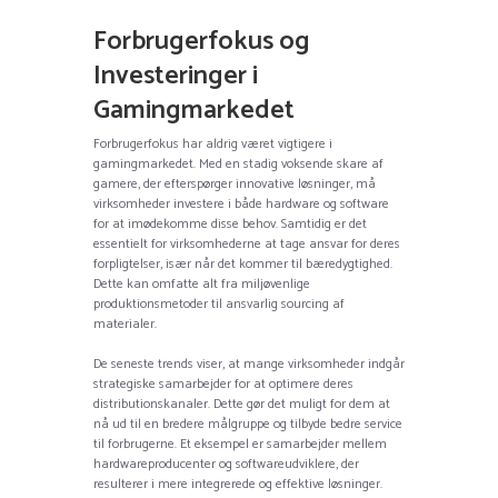
Forbrugerfokus og
Investeringer i
Gamingmarkedet
Forbrugerfokus har aldrig været vigtigere i
gamingmarkedet. Med en stadig voksende skare af
gamere, der efterspørger innovative løsninger, må
virksomheder investere i både hardware og software
for at imødekomme disse behov. Samtidig er det
essentielt for virksomhederne at tage ansvar for deres
forpligtelser, især når det kommer til bæredygtighed.
Dette kan omfatte alt fra miljøvenlige
produktionsmetoder til ansvarlig sourcing af
materialer.
De seneste trends viser, at mange virksomheder indgår
strategiske samarbejder for at optimere deres
distributionskanaler. Dette gør det muligt for dem at
nå ud til en bredere målgruppe og tilbyde bedre service
til forbrugerne. Et eksempel er samarbejder mellem
hardwareproducenter og softwareudviklere, der
resulterer i mere integrerede og effektive løsninger.