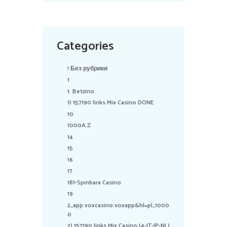
Categories
! Без рубрики
1
1. Betzino
1) 157190 links Mix Casino DONE
10
1000A Z
14
15
16
17
181-Spinbara Casino
19
2_app.voxcasino.voxapp&hl=pl_1000
0
2) 157190 links Mix Casino (4-IT-JP-NL)