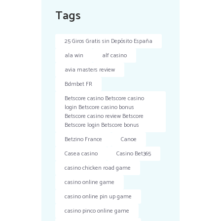
Tags
25 Giros Gratis sin Depósito España
ala win
alf casino
avia masters review
Bdmbet FR
Betscore casino Betscore casino
login Betscore casino bonus
Betscore casino review Betscore
Betscore login Betscore bonus
Betzino France
Canoe
Casea casino
Casino Bet365
casino chicken road game
casino online game
casino online pin up game
casino pinco online game