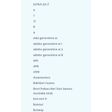
50%A 50 Z
6
7
71
8
9
a16z generative ai
adobe generative ai 1
adobe generative ai 3
adobe generative ai 8
ahh
APK
at99
Aviamasters
Bdmbet Casino
Best Pokies Net Slot Games
Australia 2026
bet-riot.fr
Betriot
Betway