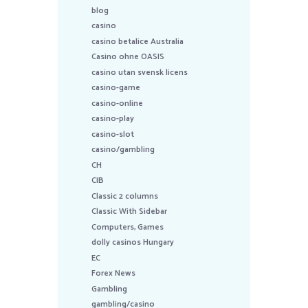
blog
casino
casino betalice Australia
Casino ohne OASIS
casino utan svensk licens
casino-game
casino-online
casino-play
casino-slot
casino/gambling
CH
CIB
Classic 2 columns
Classic With Sidebar
Computers, Games
dolly casinos Hungary
EC
Forex News
Gambling
gambling/casino