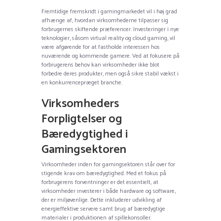
Fremtidige fremskridt i gamingmarkedet vil i høj grad
afhænge af, hvordan virksomhederne tilpasser sig
forbrugernes skiftende præferencer. Investeringer i nye
teknologier, såsom virtual reality og cloud gaming, vil
være afgørende for at fastholde interessen hos
nuværende og kommende gamere. Ved at fokusere på
forbrugerens behov kan virksomheder ikke blot
forbedre deres produkter, men også sikre stabil vækst i
en konkurrencepræget branche.
Virksomheders
Forpligtelser og
Bæredygtighed i
Gamingsektoren
Virksomheder inden for gamingsektoren står over for
stigende krav om bæredygtighed. Med et fokus på
forbrugerens forventninger er det essentielt, at
virksomheder investerer i både hardware og software,
der er miljøvenlige. Dette inkluderer udvikling af
energieffektive servere samt brug af bæredygtige
materialer i produktionen af spillekonsoller.