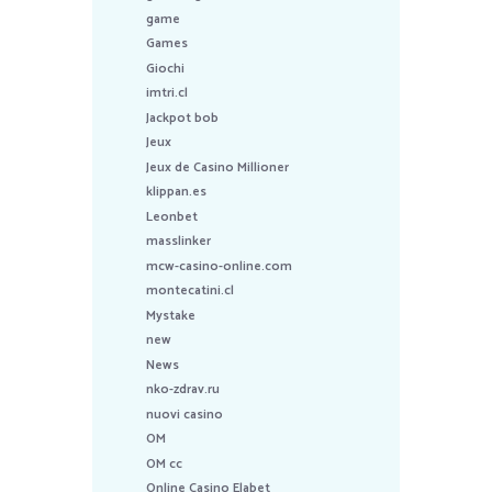
game
Games
Giochi
imtri.cl
Jackpot bob
Jeux
Jeux de Casino Millioner
klippan.es
Leonbet
masslinker
mcw-casino-online.com
montecatini.cl
Mystake
new
News
nko-zdrav.ru
nuovi casino
OM
OM cc
Online Casino Elabet