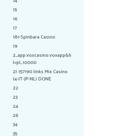
14
15
16
17
181-Spinbara Casino
19
2_app.voxcasino.voxapp&h
l=pl_10000
2) 157190 links Mix Casino
(4-IT-JP-NL) DONE
22
23
24
26
34
35