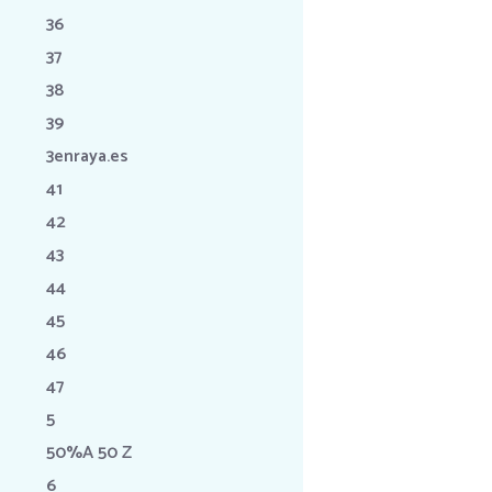
36
37
38
39
3enraya.es
41
42
43
44
45
46
47
5
50%A 50 Z
6