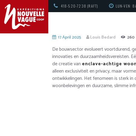
418-520-7238 (RAFT)
LUN-VEN: 8
17 April 2025
Louis Bedard
260
De bouwsector evolueert voortdurend, ge
innovaties en duurzaamheidsvereisten. Eén 
de creatie van
enclave-achtige woon
alleen exclusiviteit en privacy, maar vorm
ontwikkelingen. Het fenomeen is sterk i
woonbelevingen en duurzame, slimme infr