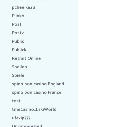
pcheelka.ru
Plinko
Post
Postv
Public
Publick
Retrait Online
Spellen
Spiele
spino bon casino England
spino bon casino France
test
tmeCasino_LakiWorld
ufavip777
Uncategorized