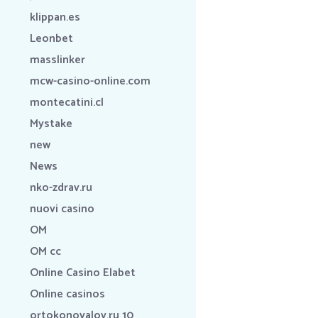
klippan.es
Leonbet
masslinker
mcw-casino-online.com
montecatini.cl
Mystake
new
News
nko-zdrav.ru
nuovi casino
OM
OM cc
Online Casino Elabet
Online casinos
ortokonovalov.ru 10