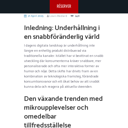
RÉSERVER
21 April 2025
Louis Bedard
249
Inledning: Underhållning i
en snabbföränderlig värld
I dagens digitala landskap är underhållning inte
längre en enhetlig produkt distribuerad via
traditionella kanaler. Istället har vi bevittnat en snabb
utveckling där konsumenterna kräver snabbare, mer
personaliserade och ofta mer interaktiva former av
humor och nöje. Detta skifte har drivits fram av en
kombination av teknologiska framsteg, förändrade
konsumtionsvanor och ett ökat behov av att snabbt
kunna dela och reagera på aktuella skeenden.
Den växande trenden med
mikroupplevelser och
omedelbar
tillfredsställelse