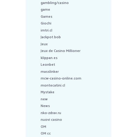
gambling/casino
game
Games
Giochi
imtri.cl
Jackpot bob
Jeux
Jeux de Casino Millioner
klippan.es
Leonbet
masslinker
mcw-casino-online.com
montecatini.cl
Mystake
new
News
nko-zdrav.ru
nuovi casino
OM
OM cc