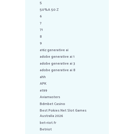
5
50%A 50 Z
6
7
71
8
9
a16z generative ai
adobe generative ai 1
adobe generative ai 3
adobe generative ai 8
ahh
APK
at99
Aviamasters
Bdmbet Casino
Best Pokies Net Slot Games
Australia 2026
bet-riot.fr
Betriot