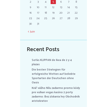
2
3
4
5
6
7
8
9
10
11
12
13
14
15
16
17
18
19
20
21
22
23
24
25
26
27
28
29
30
31
Juin
Recent Posts
Sofás KLIPPAN de Ikea de 2 y 4
plazas
Die besten Strategien für
erfolgreiche Wetten auf beliebte
Sportarten der Deutschen ohne
Oasis
Kráľ vášho Nílu zadarmo promo kódy
pre vulkan vegas kasíno 2 porty
zadarmo: Bez získania hry Obchodník
aristokratov