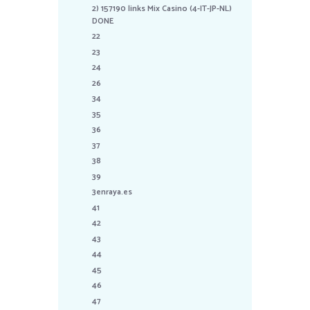
2) 157190 links Mix Casino (4-IT-JP-NL)
DONE
22
23
24
26
34
35
36
37
38
39
3enraya.es
41
42
43
44
45
46
47