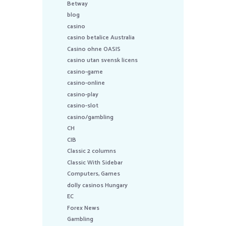
Betway
blog
casino
casino betalice Australia
Casino ohne OASIS
casino utan svensk licens
casino-game
casino-online
casino-play
casino-slot
casino/gambling
CH
CIB
Classic 2 columns
Classic With Sidebar
Computers, Games
dolly casinos Hungary
EC
Forex News
Gambling