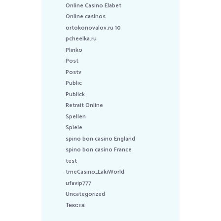
Online Casino Elabet
Online casinos
ortokonovalov.ru 10
pcheelka.ru
Plinko
Post
Postv
Public
Publick
Retrait Online
Spellen
Spiele
spino bon casino England
spino bon casino France
test
tmeCasino_LakiWorld
ufavip777
Uncategorized
Текста