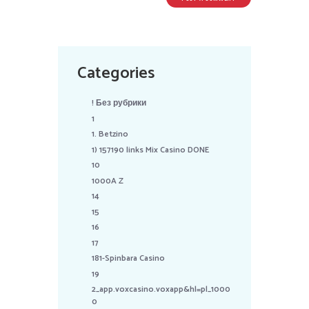
Categories
! Без рубрики
1
1. Betzino
1) 157190 links Mix Casino DONE
10
1000A Z
14
15
16
17
181-Spinbara Casino
19
2_app.voxcasino.voxapp&hl=pl_1000
0