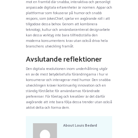
mot en framtid där snabba, interaktiva och personligt
anpassade digitala erfarenheter är normen. Appar och
plattformar som fokuserar på humor och snabb
respons, som JokesChief, spelar en avgörande roll i att
tillgodose dessa behov. Genom att kombinera
teknologi, kultur och användarcentrerat designarbete
kan dessa verktyg inte bara tillfredsställa den
moderna konsumentens krav utan också driva hela
branschens utveckling framåt.
Avslutande reflektioner
Den digitala revolutionen inom underhållning utgör
en av de mest betydelsefulla förändringarna i hur vi
konsumerar och interagerar med humor. Den snabba
utvecklingen kräver kontinuerlig innovation och en
ständig förståelse för användarnas förändrade
preferenser. För företag och kreatörer är det därför
avgörande att inte bara följa dessa trender utan också
aktivt delta och forma dem.
About
Louis Bedard