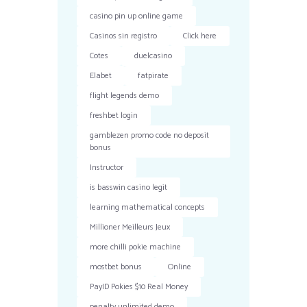
casino pin up online game
Casinos sin registro
Click here
Cotes
duelcasino
Elabet
fatpirate
flight legends demo
freshbet login
gamblezen promo code no deposit
bonus
Instructor
is basswin casino legit
learning mathematical concepts
Millioner Meilleurs Jeux
more chilli pokie machine
mostbet bonus
Online
PayID Pokies $10 Real Money
penalty unlimited demo