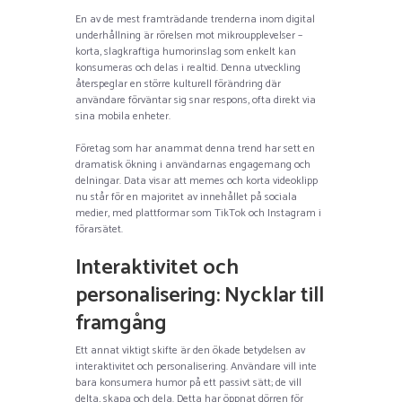
En av de mest framträdande trenderna inom digital
underhållning är rörelsen mot mikroupplevelser –
korta, slagkraftiga humorinslag som enkelt kan
konsumeras och delas i realtid. Denna utveckling
återspeglar en större kulturell förändring där
användare förväntar sig snar respons, ofta direkt via
sina mobila enheter.
Företag som har anammat denna trend har sett en
dramatisk ökning i användarnas engagemang och
delningar. Data visar att memes och korta videoklipp
nu står för en majoritet av innehållet på sociala
medier, med plattformar som TikTok och Instagram i
förarsätet.
Interaktivitet och
personalisering: Nycklar till
framgång
Ett annat viktigt skifte är den ökade betydelsen av
interaktivitet och personalisering. Användare vill inte
bara konsumera humor på ett passivt sätt; de vill
delta, skapa och dela. Detta har öppnat dörren för