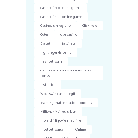
casino pinco online game
casino pin up online game
Casinos sin registro
Click here
Cotes
duelcasino
Elabet
fatpirate
flight legends demo
freshbet login
gamblezen promo code no deposit
bonus
Instructor
is basswin casino legit
learning mathematical concepts
Millioner Meilleurs Jeux
more chilli pokie machine
mostbet bonus
Online