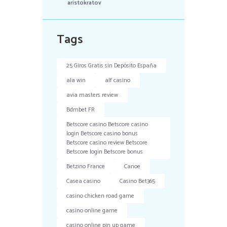
aristokratov
Tags
25 Giros Gratis sin Depósito España
ala win
alf casino
avia masters review
Bdmbet FR
Betscore casino Betscore casino
login Betscore casino bonus
Betscore casino review Betscore
Betscore login Betscore bonus
Betzino France
Canoe
Casea casino
Casino Bet365
casino chicken road game
casino online game
casino online pin up game