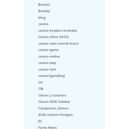
Betriot
Betway
blog
casino
casino betalice Australia
Casino ohne OASIS
casino utan svensk licens
casino-game
casino-online
casino-play
casino-slot
casino/gambling
CH
CIB
Classic 2 columns
Classic With Sidebar
Computers, Games
dolly casinos Hungary
EC
Forex News