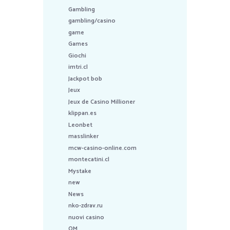
Gambling
gambling/casino
game
Games
Giochi
imtri.cl
Jackpot bob
Jeux
Jeux de Casino Millioner
klippan.es
Leonbet
masslinker
mcw-casino-online.com
montecatini.cl
Mystake
new
News
nko-zdrav.ru
nuovi casino
OM