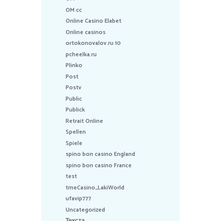
OM cc
Online Casino Elabet
Online casinos
ortokonovalov.ru 10
pcheelka.ru
Plinko
Post
Postv
Public
Publick
Retrait Online
Spellen
Spiele
spino bon casino England
spino bon casino France
test
tmeCasino_LakiWorld
ufavip777
Uncategorized
Текста