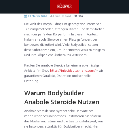
RÉSERVER
29 March 2026
Louis Bedard
304
Die Welt des Bodybuildings ist geprägt von intensiven
Trainingsmethoden, strengen Diäten und dem Streben
nach der perfekten Körperform. In diesem Kontext
haben anabole Steroide einen Platz gefunden, der
kontrovers diskutiert wird. Viele Bodybuilder setzen
diese Substanzen ein, um ihr Fitnessniveau zu steigern
und ihre körperliche Ästhetik zu verfeinern.
Kaufen Sie anabole Steroide bei einem zuverlässigen
Anbieter im Shop
https://injectdeutschland.com/
– wir
garantieren Qualität, Diskretion und schnelle
Lieferung.
Warum Bodybuilder
Anabole Steroide Nutzen
Anabole Steroide sind synthetische Derivate des
männlichen Sexualhormons Testosteron. Sie fördern
das Muskelwachstum und die Leistungsfähigkeit, was
sie besonders attraktiv für Bodybuilder macht. Hier