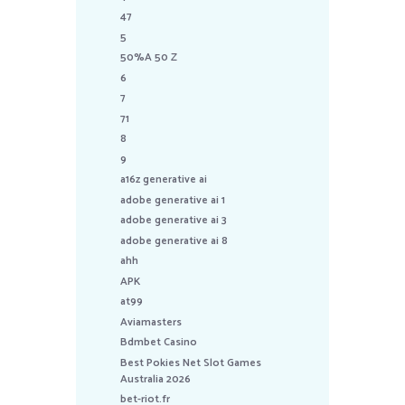
47
5
50%A 50 Z
6
7
71
8
9
a16z generative ai
adobe generative ai 1
adobe generative ai 3
adobe generative ai 8
ahh
APK
at99
Aviamasters
Bdmbet Casino
Best Pokies Net Slot Games
Australia 2026
bet-riot.fr