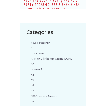
KÓDY PRE VULKAN VEGAS KASÍNO 2
PORTY ZADARMO: BEZ ZÍSKANIA HRY
OBCHODNÍK ARISTOKRATOV
Categories
! Без рубрики
1
1. Betzino
1) 157190 links Mix Casino DONE
10
1000A Z
14
15
16
17
181-Spinbara Casino
19