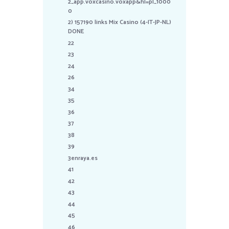
2_app.voxcasino.voxapp&hl=pl_1000
0
2) 157190 links Mix Casino (4-IT-JP-NL)
DONE
22
23
24
26
34
35
36
37
38
39
3enraya.es
41
42
43
44
45
46