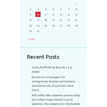
1
2
3
4
5
6
7
8
9
10
11
12
13
14
15
16
17
18
19
20
21
22
23
24
25
26
27
28
29
30
31
Juin
Recent Posts
Sofás KLIPPAN de Ikea de 2 y 4
plazas
Die besten Strategien für
erfolgreiche Wetten auf beliebte
Sportarten der Deutschen ohne
Oasis
Kráľ vášho Nílu zadarmo promo kódy
pre vulkan vegas kasíno 2 porty
zadarmo: Bez získania hry Obchodník