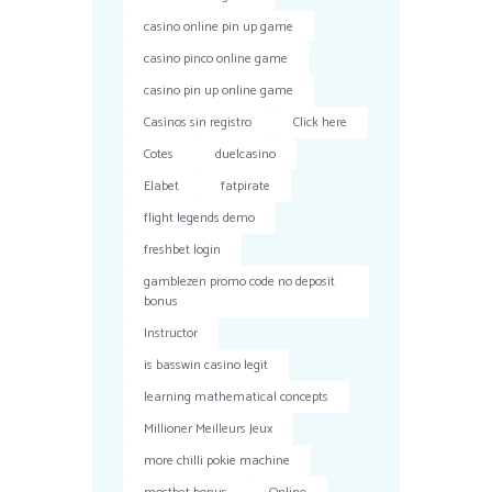
casino online pin up game
casino pinco online game
casino pin up online game
Casinos sin registro
Click here
Cotes
duelcasino
Elabet
fatpirate
flight legends demo
freshbet login
gamblezen promo code no deposit
bonus
Instructor
is basswin casino legit
learning mathematical concepts
Millioner Meilleurs Jeux
more chilli pokie machine