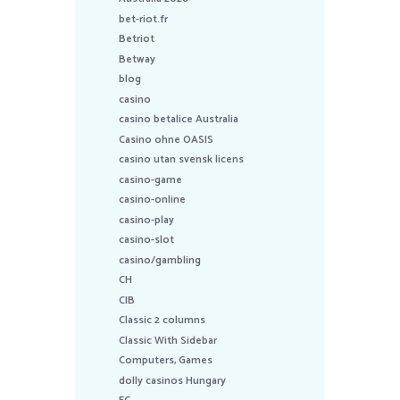
bet-riot.fr
Betriot
Betway
blog
casino
casino betalice Australia
Casino ohne OASIS
casino utan svensk licens
casino-game
casino-online
casino-play
casino-slot
casino/gambling
CH
CIB
Classic 2 columns
Classic With Sidebar
Computers, Games
dolly casinos Hungary