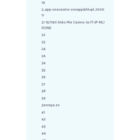
19
2_app.voxcasino.voxapp&hl=pl_1000
0
2) 157190 links Mix Casino (4-IT-JP-NL)
DONE
22
23
24
26
34
35
36
37
38
39
3enraya.es
41
42
43
44