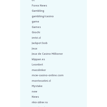
EC
Forex News
Gambling
gambling/casino
game
Games
Giochi
imtri.cl
Jackpot bob
Jeux
Jeux de Casino Millioner
klippan.es
Leonbet
masslinker
mcw-casino-online.com
montecatini.cl
Mystake
new
News
nko-zdrav.ru