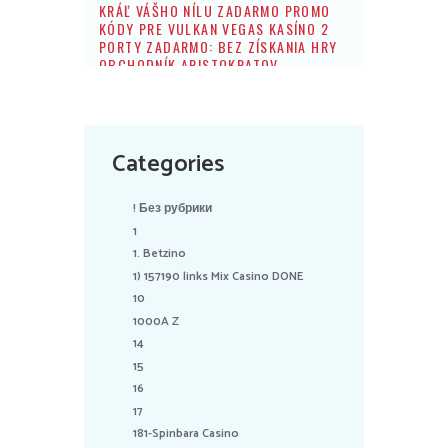
KRÁĽ VÁŠHO NÍLU ZADARMO PROMO
KÓDY PRE VULKAN VEGAS KASÍNO 2
PORTY ZADARMO: BEZ ZÍSKANIA HRY
OBCHODNÍK ARISTOKRATOV
Categories
! Без рубрики
1
1. Betzino
1) 157190 links Mix Casino DONE
10
1000A Z
14
15
16
17
181-Spinbara Casino