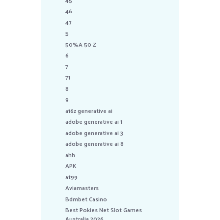
45
46
47
5
50%A 50 Z
6
7
71
8
9
a16z generative ai
adobe generative ai 1
adobe generative ai 3
adobe generative ai 8
ahh
APK
at99
Aviamasters
Bdmbet Casino
Best Pokies Net Slot Games
Australia 2026