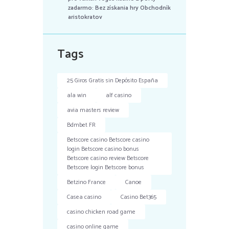
zadarmo: Bez získania hry Obchodník
aristokratov
Tags
25 Giros Gratis sin Depósito España
ala win
alf casino
avia masters review
Bdmbet FR
Betscore casino Betscore casino
login Betscore casino bonus
Betscore casino review Betscore
Betscore login Betscore bonus
Betzino France
Canoe
Casea casino
Casino Bet365
casino chicken road game
casino online game