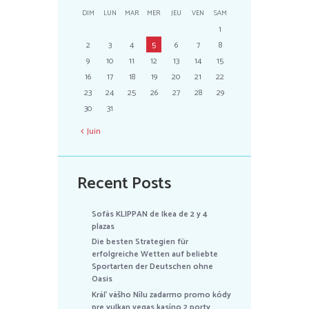
DIM
LUN
MAR
MER
JEU
VEN
SAM
1
2
3
4
5
6
7
8
9
10
11
12
13
14
15
16
17
18
19
20
21
22
23
24
25
26
27
28
29
30
31
Juin
Recent Posts
Sofás KLIPPAN de Ikea de 2 y 4
plazas
Die besten Strategien für
erfolgreiche Wetten auf beliebte
Sportarten der Deutschen ohne
Oasis
Kráľ vášho Nílu zadarmo promo kódy
pre vulkan vegas kasíno 2 porty