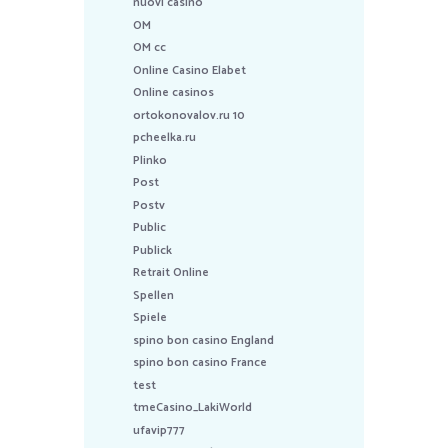
nuovi casino
OM
OM cc
Online Casino Elabet
Online casinos
ortokonovalov.ru 10
pcheelka.ru
Plinko
Post
Postv
Public
Publick
Retrait Online
Spellen
Spiele
spino bon casino England
spino bon casino France
test
tmeCasino_LakiWorld
ufavip777