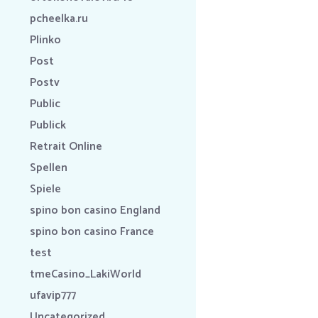
pcheelka.ru
Plinko
Post
Postv
Public
Publick
Retrait Online
Spellen
Spiele
spino bon casino England
spino bon casino France
test
tmeCasino_LakiWorld
ufavip777
Uncategorized