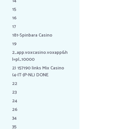
14
15
16
17
181-Spinbara Casino
19
2_app.voxcasino.voxapp&h
l=pl_10000
2) 157190 links Mix Casino
(4-IT-JP-NL) DONE
22
23
24
26
34
35