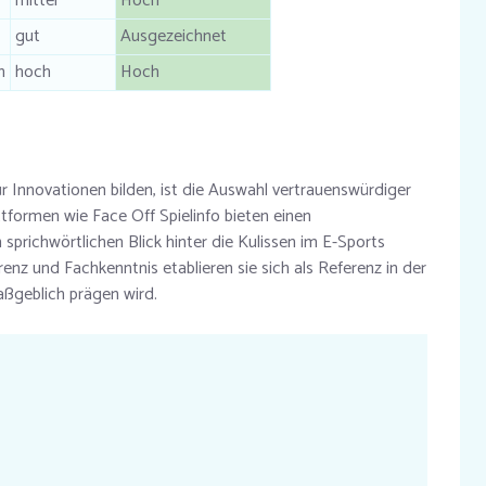
mittel
Hoch
gut
Ausgezeichnet
h
hoch
Hoch
ür Innovationen bilden, ist die Auswahl vertrauenswürdiger
tformen wie Face Off Spielinfo bieten einen
 sprichwörtlichen Blick hinter die Kulissen im E-Sports
enz und Fachkenntnis etablieren sie sich als Referenz in der
aßgeblich prägen wird.