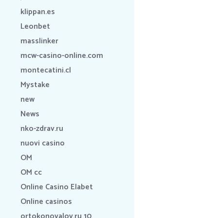
klippan.es
Leonbet
masslinker
mcw-casino-online.com
montecatini.cl
Mystake
new
News
nko-zdrav.ru
nuovi casino
OM
OM cc
Online Casino Elabet
Online casinos
ortokonovalov.ru 10