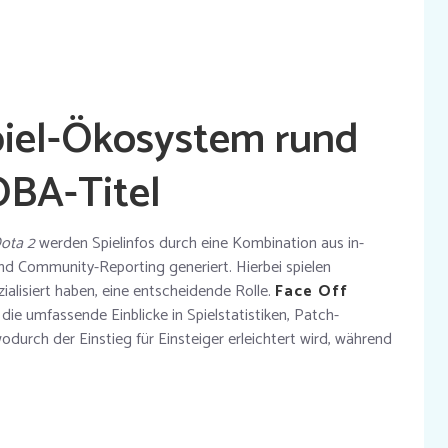
Spiel-Ökosystem rund
OBA-Titel
ota 2
werden Spielinfos durch eine Kombination aus in-
 Community-Reporting generiert. Hierbei spielen
ialisiert haben, eine entscheidende Rolle.
Face Off
, die umfassende Einblicke in Spielstatistiken, Patch-
durch der Einstieg für Einsteiger erleichtert wird, während