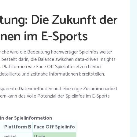
tung: Die Zukunft der
onen im E-Sports
nche wird die Bedeutung hochwertiger Spielinfos weiter
besteht darin, die Balance zwischen data-driven Insights
. Plattformen wie Face Off Spielinfo setzen hierbei
etaillierte und zeitnahe Informationen bereitstellen.
transparente Datenmethoden und eine enge Zusammenarbeit
ern kann das volle Potenzial der Spielinfos im E-Sports
 in der Spielinformation
Plattform B
Face Off Spielinfo