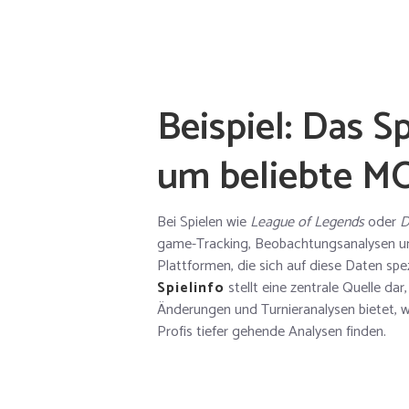
Beispiel: Das 
um beliebte M
Bei Spielen wie
League of Legends
oder
D
game-Tracking, Beobachtungsanalysen und
Plattformen, die sich auf diese Daten spez
Spielinfo
stellt eine zentrale Quelle dar
Änderungen und Turnieranalysen bietet, wo
Profis tiefer gehende Analysen finden.