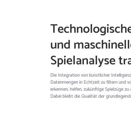
Technologische
und maschinell
Spielanalyse t
Die Integration von künstlicher Intelligen
Datenmengen in Echtzeit zu filtern und vo
erkennen, helfen, zukünftige Spielzüge zu
Dabei bleibt die Qualität der grundlegend