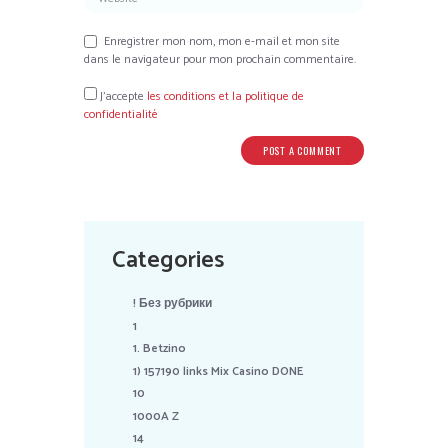
Enregistrer mon nom, mon e-mail et mon site
dans le navigateur pour mon prochain commentaire.
J’accepte
les conditions et la politique de
confidentialité
Categories
! Без рубрики
1
1. Betzino
1) 157190 links Mix Casino DONE
10
1000A Z
14