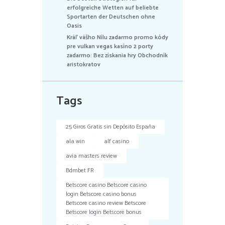
erfolgreiche Wetten auf beliebte
Sportarten der Deutschen ohne
Oasis
Kráľ vášho Nílu zadarmo promo kódy
pre vulkan vegas kasíno 2 porty
zadarmo: Bez získania hry Obchodník
aristokratov
Tags
25 Giros Gratis sin Depósito España
ala win
alf casino
avia masters review
Bdmbet FR
Betscore casino Betscore casino
login Betscore casino bonus
Betscore casino review Betscore
Betscore login Betscore bonus