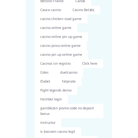
Betzino France
Canoe
Casea casino
Casino Bet365
casino chicken road game
casino online game
casino online pin up game
casino pinco online game
casino pin up online game
Casinos sin registro
Click here
Cotes
duelcasino
Elabet
fatpirate
flight legends demo
freshbet login
gamblezen promo code no deposit
bonus
Instructor
is basswin casino legit