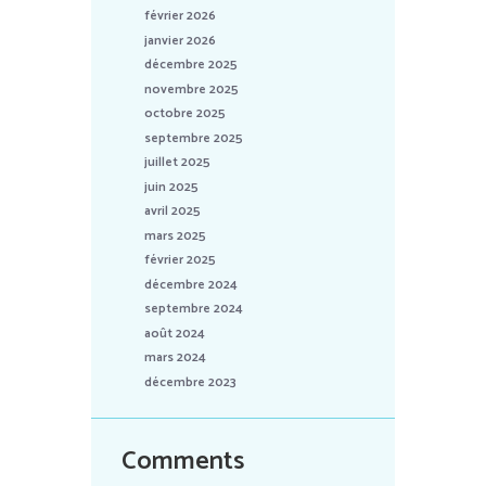
février 2026
janvier 2026
décembre 2025
novembre 2025
octobre 2025
septembre 2025
juillet 2025
juin 2025
avril 2025
mars 2025
février 2025
décembre 2024
septembre 2024
août 2024
mars 2024
décembre 2023
Comments