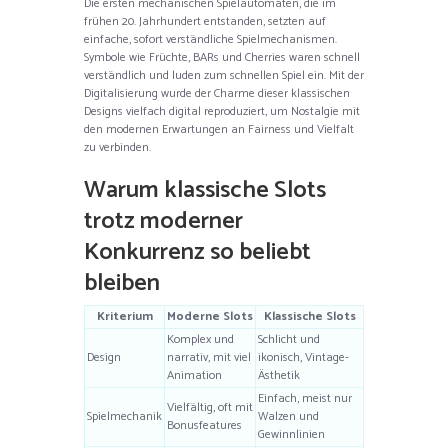
Die ersten mechanischen Spielautomaten, die im
frühen 20. Jahrhundert entstanden, setzten auf
einfache, sofort verständliche Spielmechanismen.
Symbole wie Früchte, BARs und Cherries waren schnell
verständlich und luden zum schnellen Spiel ein. Mit der
Digitalisierung wurde der Charme dieser klassischen
Designs vielfach digital reproduziert, um Nostalgie mit
den modernen Erwartungen an Fairness und Vielfalt
zu verbinden.
Warum klassische Slots
trotz moderner
Konkurrenz so beliebt
bleiben
Kriterium
Moderne Slots
Klassische Slots
Komplex und
Schlicht und
Design
narrativ, mit viel
ikonisch, Vintage-
Animation
Ästhetik
Einfach, meist nur
Vielfältig, oft mit
Spielmechanik
Walzen und
Bonusfeatures
Gewinnlinien