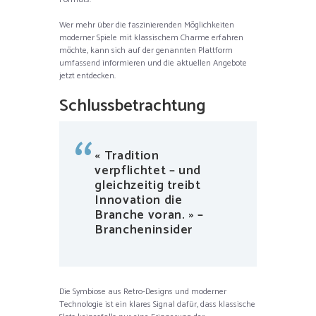
Wer mehr über die faszinierenden Möglichkeiten
moderner Spiele mit klassischem Charme erfahren
möchte, kann sich auf der genannten Plattform
umfassend informieren und die aktuellen Angebote
jetzt entdecken.
Schlussbetrachtung
« Tradition
verpflichtet – und
gleichzeitig treibt
Innovation die
Branche voran. » –
Brancheninsider
Die Symbiose aus Retro-Designs und moderner
Technologie ist ein klares Signal dafür, dass klassische