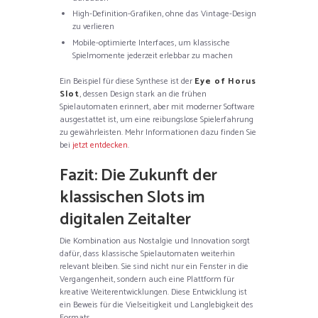
High-Definition-Grafiken, ohne das Vintage-Design
zu verlieren
Mobile-optimierte Interfaces, um klassische
Spielmomente jederzeit erlebbar zu machen
Ein Beispiel für diese Synthese ist der
Eye of Horus
Slot
, dessen Design stark an die frühen
Spielautomaten erinnert, aber mit moderner Software
ausgestattet ist, um eine reibungslose Spielerfahrung
zu gewährleisten. Mehr Informationen dazu finden Sie
bei
jetzt entdecken
.
Fazit: Die Zukunft der
klassischen Slots im
digitalen Zeitalter
Die Kombination aus Nostalgie und Innovation sorgt
dafür, dass klassische Spielautomaten weiterhin
relevant bleiben. Sie sind nicht nur ein Fenster in die
Vergangenheit, sondern auch eine Plattform für
kreative Weiterentwicklungen. Diese Entwicklung ist
ein Beweis für die Vielseitigkeit und Langlebigkeit des
Formats.