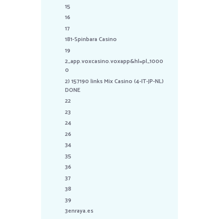
15
16
17
181-Spinbara Casino
19
2_app.voxcasino.voxapp&hl=pl_1000
0
2) 157190 links Mix Casino (4-IT-JP-NL)
DONE
22
23
24
26
34
35
36
37
38
39
3enraya.es