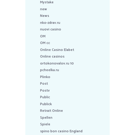
Mystake
new
News
nko-zdrav.ru
nuovi casino
OM
OM cc
Online Casino Elabet
Online casinos
ortokonovalov.ru 10
pcheelka.ru
Plinko
Post
Postv
Public
Publick
Retrait Online
Spellen
Spiele
spino bon casino England