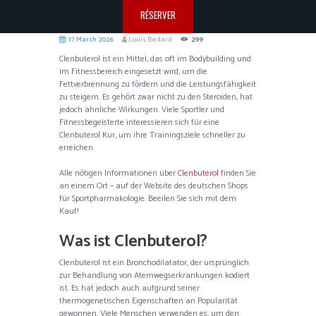
RÉSERVER
17 March 2026
Louis Bedard
299
Clenbuterol ist ein Mittel, das oft im Bodybuilding und
im Fitnessbereich eingesetzt wird, um die
Fettverbrennung zu fördern und die Leistungsfähigkeit
zu steigern. Es gehört zwar nicht zu den Steroiden, hat
jedoch ähnliche Wirkungen. Viele Sportler und
Fitnessbegeisterte interessieren sich für eine
Clenbuterol Kur, um ihre Trainingsziele schneller zu
erreichen.
Alle nötigen Informationen über
Clenbuterol
finden Sie
an einem Ort – auf der Website des deutschen Shops
für Sportpharmakologie. Beeilen Sie sich mit dem
Kauf!
Was ist Clenbuterol?
Clenbuterol ist ein Bronchodilatator, der ursprünglich
zur Behandlung von Atemwegserkrankungen kodiert
ist. Es hat jedoch auch aufgrund seiner
thermogenetischen Eigenschaften an Popularität
gewonnen. Viele Menschen verwenden es, um den