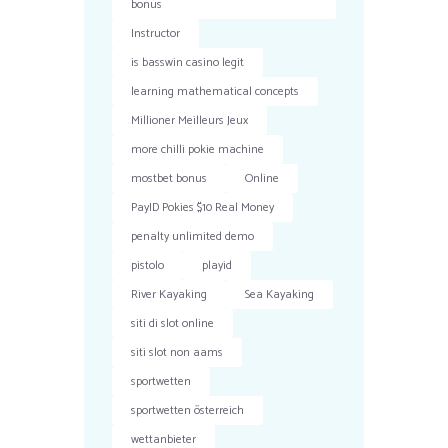
bonus
Instructor
is basswin casino legit
learning mathematical concepts
Millioner Meilleurs Jeux
more chilli pokie machine
mostbet bonus
Online
PayID Pokies $10 Real Money
penalty unlimited demo
pistolo
playid
River Kayaking
Sea Kayaking
siti di slot online
siti slot non aams
sportwetten
sportwetten österreich
wettanbieter