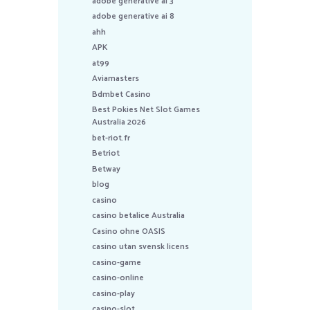
adobe generative ai 3
adobe generative ai 8
ahh
APK
at99
Aviamasters
Bdmbet Casino
Best Pokies Net Slot Games
Australia 2026
bet-riot.fr
Betriot
Betway
blog
casino
casino betalice Australia
Casino ohne OASIS
casino utan svensk licens
casino-game
casino-online
casino-play
casino-slot