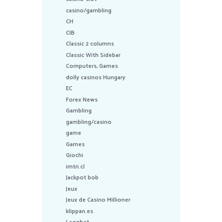
casino/gambling
CH
CIB
Classic 2 columns
Classic With Sidebar
Computers, Games
dolly casinos Hungary
EC
Forex News
Gambling
gambling/casino
game
Games
Giochi
imtri.cl
Jackpot bob
Jeux
Jeux de Casino Millioner
klippan.es