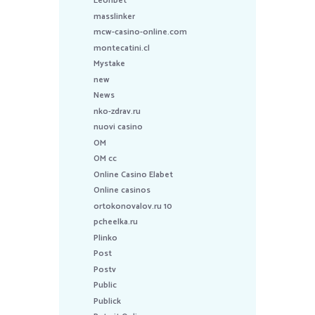
Leonbet
masslinker
mcw-casino-online.com
montecatini.cl
Mystake
new
News
nko-zdrav.ru
nuovi casino
OM
OM cc
Online Casino Elabet
Online casinos
ortokonovalov.ru 10
pcheelka.ru
Plinko
Post
Postv
Public
Publick