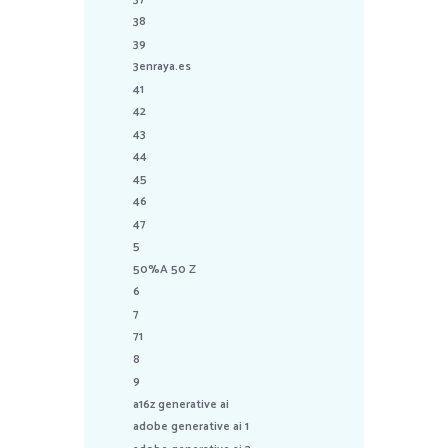
38
39
3enraya.es
41
42
43
44
45
46
47
5
50%A 50 Z
6
7
71
8
9
a16z generative ai
adobe generative ai 1