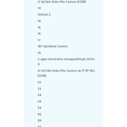
1) 157190 links Mix Casino DONE
10
1000A Z
14
15
16
17
181-Spinbara Casino
19
2_app.voxcasino.voxapp&hl=pl_1000
0
2) 157190 links Mix Casino (4-IT-JP-NL)
DONE
22
23
24
26
34
35
36
37