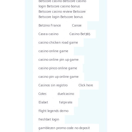
Betscore casino Betscore casino
login Betscore casino bonus
Betscore casino review Betscore
Betscore login Betscore bonus
Betzino France
Canoe
Casea casino
Casino Bet365
casino chicken road game
casino online game
casino online pin up game
casino pinco online game
casino pin up online game
Casinos sin registro
Click here
Cotes
duelcasino
Elabet
fatpirate
flight legends demo
freshbet login
gamblezen promo code no deposit