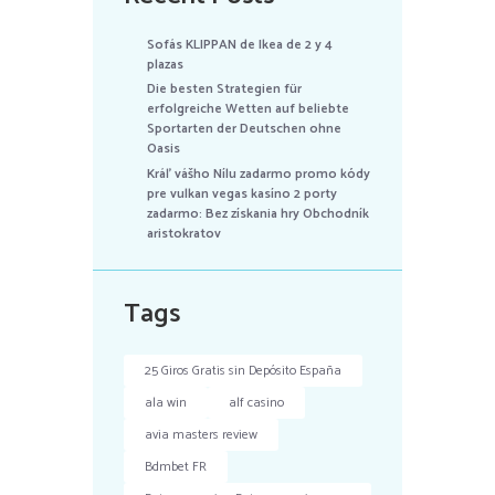
Sofás KLIPPAN de Ikea de 2 y 4
plazas
Die besten Strategien für
erfolgreiche Wetten auf beliebte
Sportarten der Deutschen ohne
Oasis
Kráľ vášho Nílu zadarmo promo kódy
pre vulkan vegas kasíno 2 porty
zadarmo: Bez získania hry Obchodník
aristokratov
Tags
25 Giros Gratis sin Depósito España
ala win
alf casino
avia masters review
Bdmbet FR