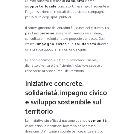
Questo rafforza il senso di
comunità
e crea
supporto locale
concreto. Un esempio frequente è
l’organizzazione di mercati di quartiere o campagne
per la cura degli spazi pubblici.
Il coinvolgimento dei cittadini è il cuore del distretto. La
partecipazione
avviene attraverso assemblee,
consultazioni, volontariato e proposte dal basso. Così
cresce l’
impegno civico
e la
solidarietà
diventa
una pratica quotidiana, non uno slogan.
Quando istituzioni e cittadini lavorano insieme, il
distretto diventa più efficiente, inclusivo e capace di
rispondere ai bisogni reali del territorio.
Iniziative concrete:
solidarietà, impegno civico
e sviluppo sostenibile sul
territorio
Le iniziative più efficaci nascono quando
comunità
,
associazioni e istituzioni lavorano nella stessa
direzione. Un’iniziativa sociale ben organizzata può