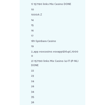
1) 157190 links Mix Casino DONE
10
1000A Z
14
15
16
17
181-Spinbara Casino
19
2_app.voxcasino.voxapp&hl=pl_1000
0
2) 157190 links Mix Casino (4-IT-JP-NL)
DONE
22
23
24
26
34
35
36