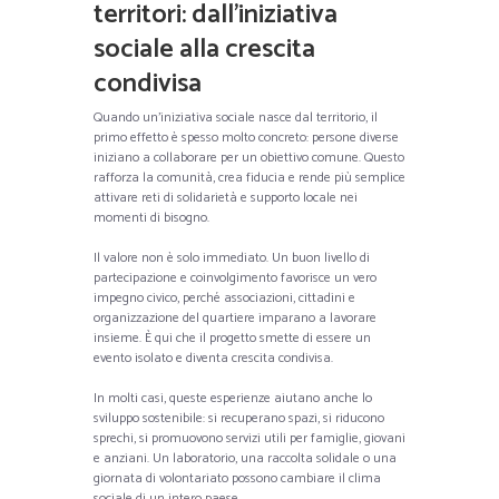
territori: dall’iniziativa
sociale alla crescita
condivisa
Quando un’iniziativa sociale nasce dal territorio, il
primo effetto è spesso molto concreto: persone diverse
iniziano a collaborare per un obiettivo comune. Questo
rafforza la comunità, crea fiducia e rende più semplice
attivare reti di solidarietà e supporto locale nei
momenti di bisogno.
Il valore non è solo immediato. Un buon livello di
partecipazione e coinvolgimento favorisce un vero
impegno civico, perché associazioni, cittadini e
organizzazione del quartiere imparano a lavorare
insieme. È qui che il progetto smette di essere un
evento isolato e diventa crescita condivisa.
In molti casi, queste esperienze aiutano anche lo
sviluppo sostenibile: si recuperano spazi, si riducono
sprechi, si promuovono servizi utili per famiglie, giovani
e anziani. Un laboratorio, una raccolta solidale o una
giornata di volontariato possono cambiare il clima
sociale di un intero paese.