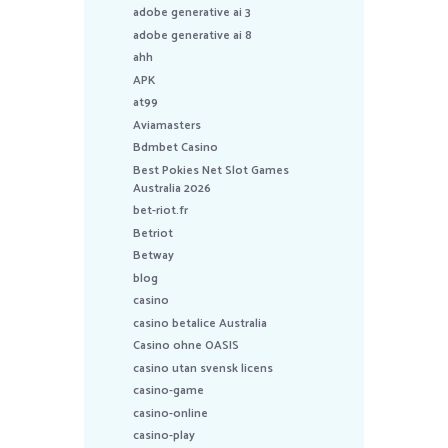
adobe generative ai 3
adobe generative ai 8
ahh
APK
at99
Aviamasters
Bdmbet Casino
Best Pokies Net Slot Games
Australia 2026
bet-riot.fr
Betriot
Betway
blog
casino
casino betalice Australia
Casino ohne OASIS
casino utan svensk licens
casino-game
casino-online
casino-play