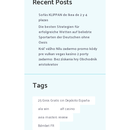
Recent Posts
Sofás KLIPPAN de Ikea de 2 y 4
plazas
Die besten Strategien für
erfolgreiche Wetten auf beliebte
Sportarten der Deutschen ohne
Oasis
Kráľ vášho Nílu zadarmo promo kódy
pre vulkan vegas kasíno 2 porty
zadarmo: Bez získania hry Obchodník
aristokratov
Tags
25 Giros Gratis sin Depósito España
ala win
alf casino
avia masters review
Bdmbet FR