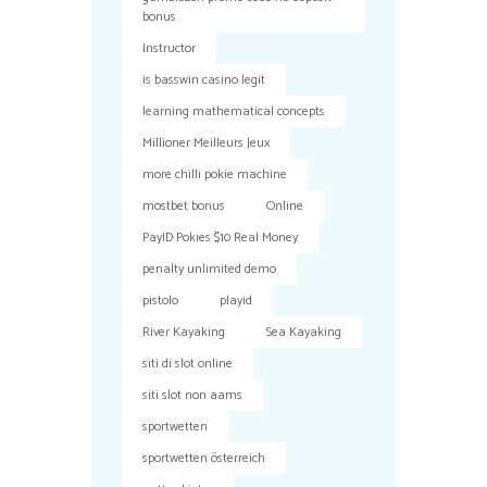
bonus
Instructor
is basswin casino legit
learning mathematical concepts
Millioner Meilleurs Jeux
more chilli pokie machine
mostbet bonus
Online
PayID Pokies $10 Real Money
penalty unlimited demo
pistolo
playid
River Kayaking
Sea Kayaking
siti di slot online
siti slot non aams
sportwetten
sportwetten österreich