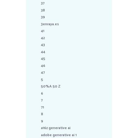
37
38
39
3enraya.es
41
42
43
44
45
46
47
5
50%A 50 Z
6
7
71
8
9
a16z generative ai
adobe generative ai 1