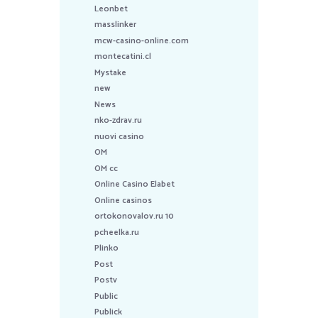
Leonbet
masslinker
mcw-casino-online.com
montecatini.cl
Mystake
new
News
nko-zdrav.ru
nuovi casino
OM
OM cc
Online Casino Elabet
Online casinos
ortokonovalov.ru 10
pcheelka.ru
Plinko
Post
Postv
Public
Publick