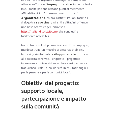
attuale: rafforzare l’
impegno civico
in un contesto
in cui molte persone cercano punti di riferimento
affidabili e vicini. Attraverso una struttura di
organizzazione
chiara, Distretti Italiani facilita il
dialogo tra
associazioni
, enti e cittadini, offrendo
una base operativa per iniziative di
https://italiandistrictsit.com/
che sono utili e
facilmente accessibili.
Non si tratta solo di promuovere eventi o campagne,
ma di costruire un modello di presenza stabile sul
territorio, orientato allo
sviluppo sostenibile
e
alla crescita condivisa. Per questo il progetto è
interessante: unisce visione sociale e azione pratica,
traducendo i valori di solidarietà in risultati tangibili
per le persone e per le comunità locali.
Obiettivi del progetto:
supporto locale,
partecipazione e impatto
sulla comunità