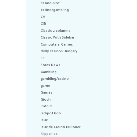
casino-slot
casino/gambling
CH
CIB
Classic 2 columns
Classic With Sidebar
Computers, Games
dolly casinos Hungary
EC
Forex News
Gambling
gambling/casino
game
Games
Giochi
imtri.cl
Jackpot bob
Jeux
Jeux de Casino Millioner
klippan.es