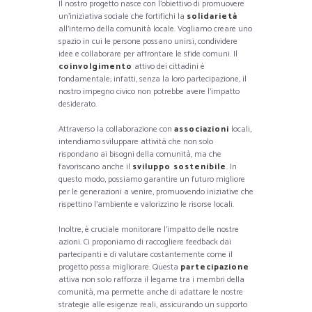
Il nostro progetto nasce con l’obiettivo di promuovere
un’iniziativa sociale che fortifichi la
solidarietà
all’interno della comunità locale. Vogliamo creare uno
spazio in cui le persone possano unirsi, condividere
idee e collaborare per affrontare le sfide comuni. Il
coinvolgimento
attivo dei cittadini è
fondamentale; infatti, senza la loro partecipazione, il
nostro impegno civico non potrebbe avere l’impatto
desiderato.
Attraverso la collaborazione con
associazioni
locali,
intendiamo sviluppare attività che non solo
rispondano ai bisogni della comunità, ma che
favoriscano anche il
sviluppo sostenibile
. In
questo modo, possiamo garantire un futuro migliore
per le generazioni a venire, promuovendo iniziative che
rispettino l’ambiente e valorizzino le risorse locali.
Inoltre, è cruciale monitorare l’impatto delle nostre
azioni. Ci proponiamo di raccogliere feedback dai
partecipanti e di valutare costantemente come il
progetto possa migliorare. Questa
partecipazione
attiva non solo rafforza il legame tra i membri della
comunità, ma permette anche di adattare le nostre
strategie alle esigenze reali, assicurando un supporto