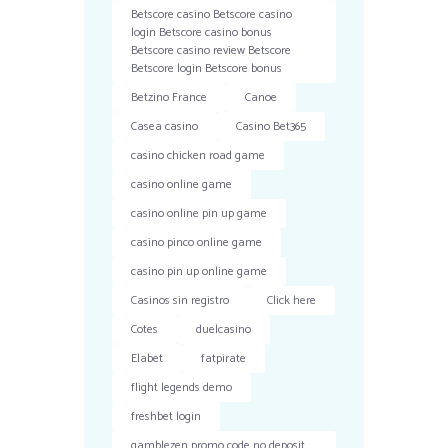
Betscore casino Betscore casino
login Betscore casino bonus
Betscore casino review Betscore
Betscore login Betscore bonus
Betzino France
Canoe
Casea casino
Casino Bet365
casino chicken road game
casino online game
casino online pin up game
casino pinco online game
casino pin up online game
Casinos sin registro
Click here
Cotes
duelcasino
Elabet
fatpirate
flight legends demo
freshbet login
gamblezen promo code no deposit