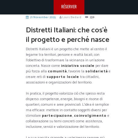
RÉSERVER
21 November 2025
Louis Bedard
239
Distretti Italiani: che cos’è
il progetto e perché nasce
Distretti Italiani è un progetto che mette al centro il
legame tra territori, persone e realtà locali, con
l’obiettivo di trasformare la vicinanza in un’azione
concreta. Nasce come
iniziativa sociale
per dare
più forza alla
comunità
, favorire la
solidarietà
e
creare reti di
supporto locale
tra cittadini,
associazioni e organizzazioni del territorio.
In pratica, il progetto valorizza ciò che spesso resta
disperso: competenze, energie, bisogni e risorse di
quartieri, comuni e aree provinciali. L’idea è semplice
ma efficace: mettere in contatto soggetti diversi per
stimolare
partecipazione
,
coinvolgimento
e
collaborazione su temi concreti come assistenza,
inclusione, servizi e valorizzazione del territorio.
La sua nascita risponde a un’esigenza sempre più