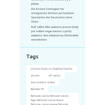
plazas
Die besten Strategien für
erfolgreiche Wetten auf beliebte
Sportarten der Deutschen ohne
Oasis
Kráľ vášho Nílu zadarmo promo kódy
pre vulkan vegas kasíno 2 porty
zadarmo: Bez získania hry Obchodník
aristokratov
Tags
25 Giros Gratis sin Depósito España
ala win
alf casino
avia masters review
Bdmbet FR
Betscore casino Betscore casino
login Betscore casino bonus
Betscore casino review Betscore