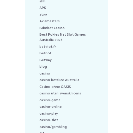
ahh
APK
at99
Aviamasters
Bdmbet Casino
Best Pokies Net Slot Games
Australia 2026
bet-riot.fr
Betriot
Betway
blog
casino
casino betalice Australia
Casino ohne OASIS
casino utan svensk licens
casino-game
casino-online
casino-play
casino-slot
casino/gambling