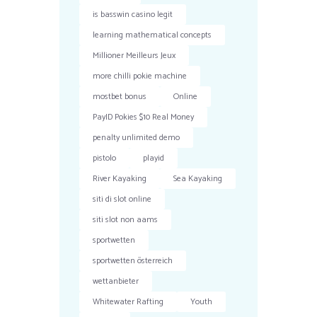
is basswin casino legit
learning mathematical concepts
Millioner Meilleurs Jeux
more chilli pokie machine
mostbet bonus
Online
PayID Pokies $10 Real Money
penalty unlimited demo
pistolo
playid
River Kayaking
Sea Kayaking
siti di slot online
siti slot non aams
sportwetten
sportwetten österreich
wettanbieter
Whitewater Rafting
Youth