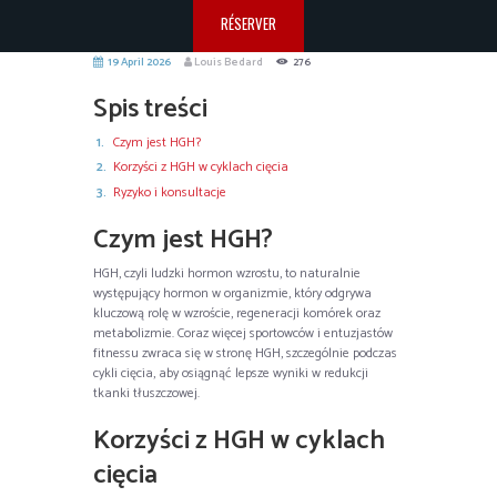
RÉSERVER
19 April 2026
Louis Bedard
276
Spis treści
Czym jest HGH?
Korzyści z HGH w cyklach cięcia
Ryzyko i konsultacje
Czym jest HGH?
HGH, czyli ludzki hormon wzrostu, to naturalnie
występujący hormon w organizmie, który odgrywa
kluczową rolę w wzroście, regeneracji komórek oraz
metabolizmie. Coraz więcej sportowców i entuzjastów
fitnessu zwraca się w stronę HGH, szczególnie podczas
cykli cięcia, aby osiągnąć lepsze wyniki w redukcji
tkanki tłuszczowej.
Korzyści z HGH w cyklach
cięcia