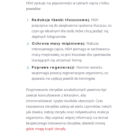
HGH zyskuje na popularności w cyklach cięcia z kilku
powodów:
Redukcja tkanki tłuszczowej:
HGH
przyczynia się do zwiększenia spalania tłuszczu, co
czyni go idealnym dla osób, które chcą pozbyć się
zbędnych kilogramów.
Ochrona masy mięśniowej:
Podczas
intensywnego cięcia, HGH pomaga w zachowaniu
masy mięśniowej, co jest kluczowe dla sportowców
starających się utrzymać formę.
Poprawa regeneracji:
Hormon wzrostu
wspomaga procesy regeneracyjne organizmu, co
pozwala na szybszy powrót do treningów.
Przyjmowanie sterydów anabolicznych powinno być
zawsze konsultowane z lekarzem, aby
zminimalizować ryzyko skutków ubocznych. Czas
stosowania sterydów zależy od wielu czynników, takich
jak dawka, rodzaj sterydu oraz indywidualna reakcja
organizmu. Aby uzyskać więcej informacji na temat
bezpiecznego stosowania sterydów, odwiedź stronę
gdzie mogę kupić sterydy
.