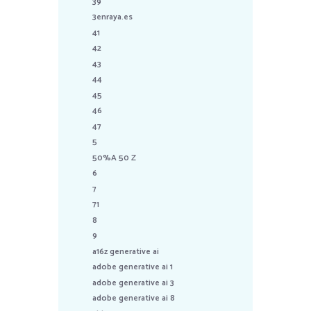
39
3enraya.es
41
42
43
44
45
46
47
5
50%A 50 Z
6
7
71
8
9
a16z generative ai
adobe generative ai 1
adobe generative ai 3
adobe generative ai 8