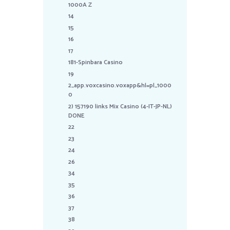
1000A Z
14
15
16
17
181-Spinbara Casino
19
2_app.voxcasino.voxapp&hl=pl_1000
0
2) 157190 links Mix Casino (4-IT-JP-NL)
DONE
22
23
24
26
34
35
36
37
38