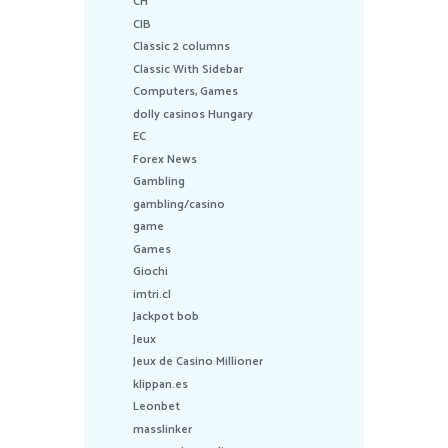
CH
CIB
Classic 2 columns
Classic With Sidebar
Computers, Games
dolly casinos Hungary
EC
Forex News
Gambling
gambling/casino
game
Games
Giochi
imtri.cl
Jackpot bob
Jeux
Jeux de Casino Millioner
klippan.es
Leonbet
masslinker