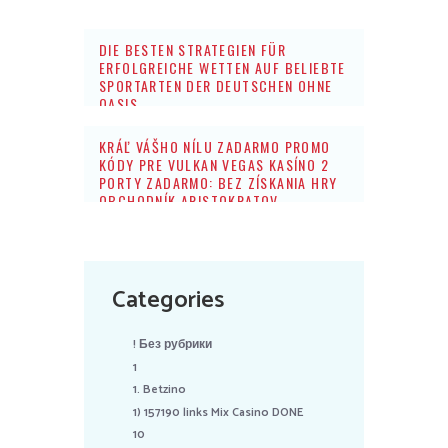
DIE BESTEN STRATEGIEN FÜR
ERFOLGREICHE WETTEN AUF BELIEBTE
SPORTARTEN DER DEUTSCHEN OHNE
OASIS
KRÁĽ VÁŠHO NÍLU ZADARMO PROMO
KÓDY PRE VULKAN VEGAS KASÍNO 2
PORTY ZADARMO: BEZ ZÍSKANIA HRY
OBCHODNÍK ARISTOKRATOV
Categories
! Без рубрики
1
1. Betzino
1) 157190 links Mix Casino DONE
10