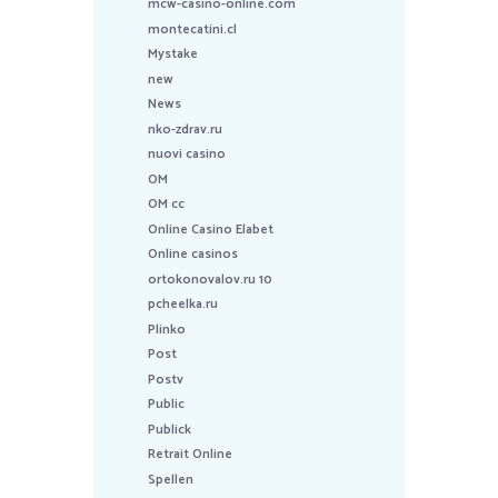
mcw-casino-online.com
montecatini.cl
Mystake
new
News
nko-zdrav.ru
nuovi casino
OM
OM cc
Online Casino Elabet
Online casinos
ortokonovalov.ru 10
pcheelka.ru
Plinko
Post
Postv
Public
Publick
Retrait Online
Spellen