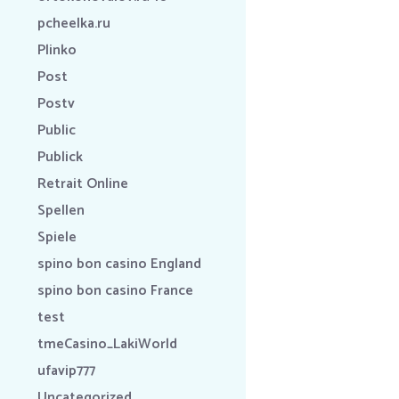
pcheelka.ru
Plinko
Post
Postv
Public
Publick
Retrait Online
Spellen
Spiele
spino bon casino England
spino bon casino France
test
tmeCasino_LakiWorld
ufavip777
Uncategorized