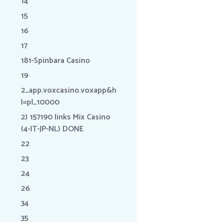
14
15
16
17
181-Spinbara Casino
19
2_app.voxcasino.voxapp&h
l=pl_10000
2) 157190 links Mix Casino
(4-IT-JP-NL) DONE
22
23
24
26
34
35