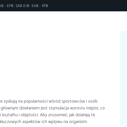
AM - 6PM, SAM-DIM: 8AM - 4PM
re zyskują na popularności wśród sportowców i osób
 głównym działaniem jest stymulacja wzrostu mięśni, co
ształtu i objętości. Aby zrozumieć, jak działają te
a kluczowych aspektów ich wpływu na organizm.