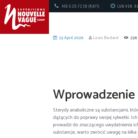
418-520-7238 (RAFT)
LUN-VEN: 8
23 April 2026
Louis Bedard
236
Wprowadzenie
Sterydy anaboliczne są substancjami, któ
dążących do poprawy swojej sylwetki. Ich
prowadzi do znaczącego uwydatnienia ich k
substancje, warto zwrócić uwagę na kilk