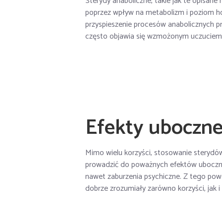
Sterydy anaboliczne, takie jak te opisane 
poprzez wpływ na metabolizm i poziom h
przyspieszenie procesów anabolicznych 
często objawia się wzmożonym uczuciem
Efekty uboczne
Mimo wielu korzyści, stosowanie sterydów
prowadzić do poważnych efektów ubocznyc
nawet zaburzenia psychiczne. Z tego pow
dobrze zrozumiały zarówno korzyści, jak i