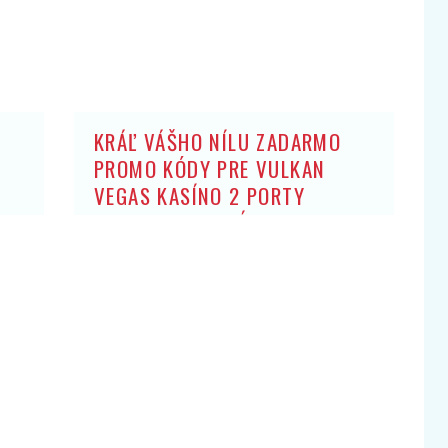
KRÁĽ VÁŠHO NÍLU ZADARMO
PROMO KÓDY PRE VULKAN
VEGAS KASÍNO 2 PORTY
ZADARMO: BEZ ZÍSKANIA HRY
OBCHODNÍK ARISTOKRATOV