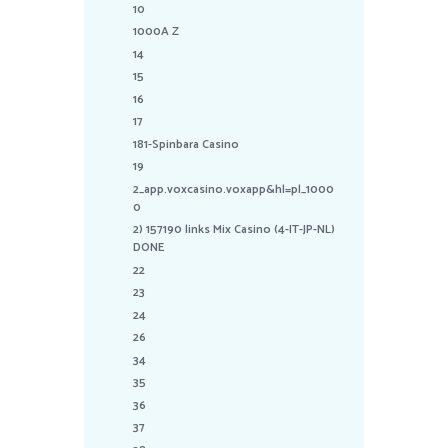
10
1000A Z
14
15
16
17
181-Spinbara Casino
19
2_app.voxcasino.voxapp&hl=pl_1000
0
2) 157190 links Mix Casino (4-IT-JP-NL)
DONE
22
23
24
26
34
35
36
37