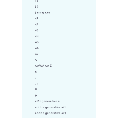
38
39
3enraya.es
41
42
43
44
45
46
47
5
50%A 50 Z
6
7
71
8
9
a16z generative ai
adobe generative ai 1
adobe generative ai 3