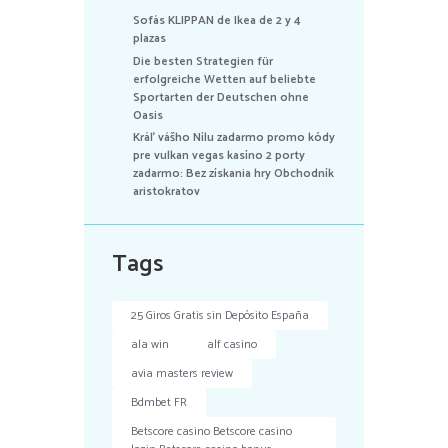
Sofás KLIPPAN de Ikea de 2 y 4
plazas
Die besten Strategien für
erfolgreiche Wetten auf beliebte
Sportarten der Deutschen ohne
Oasis
Kráľ vášho Nílu zadarmo promo kódy
pre vulkan vegas kasíno 2 porty
zadarmo: Bez získania hry Obchodník
aristokratov
Tags
25 Giros Gratis sin Depósito España
ala win
alf casino
avia masters review
Bdmbet FR
Betscore casino Betscore casino