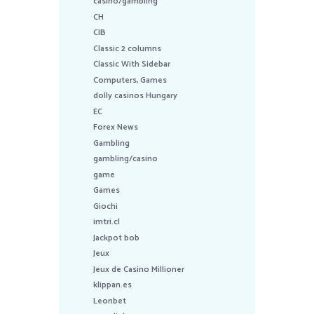
casino/gambling
CH
CIB
Classic 2 columns
Classic With Sidebar
Computers, Games
dolly casinos Hungary
EC
Forex News
Gambling
gambling/casino
game
Games
Giochi
imtri.cl
Jackpot bob
Jeux
Jeux de Casino Millioner
klippan.es
Leonbet