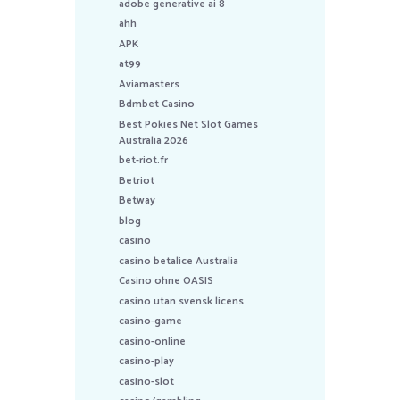
adobe generative ai 8
ahh
APK
at99
Aviamasters
Bdmbet Casino
Best Pokies Net Slot Games
Australia 2026
bet-riot.fr
Betriot
Betway
blog
casino
casino betalice Australia
Casino ohne OASIS
casino utan svensk licens
casino-game
casino-online
casino-play
casino-slot