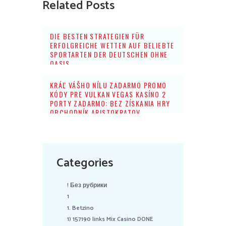
Related Posts
DIE BESTEN STRATEGIEN FÜR
ERFOLGREICHE WETTEN AUF BELIEBTE
SPORTARTEN DER DEUTSCHEN OHNE
OASIS
KRÁĽ VÁŠHO NÍLU ZADARMO PROMO
KÓDY PRE VULKAN VEGAS KASÍNO 2
PORTY ZADARMO: BEZ ZÍSKANIA HRY
OBCHODNÍK ARISTOKRATOV
Categories
! Без рубрики
1
1. Betzino
1) 157190 links Mix Casino DONE