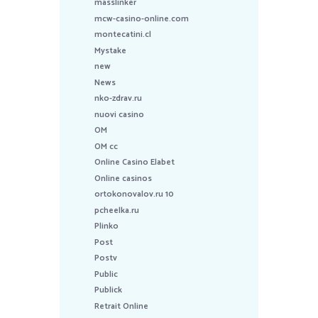
masslinker
mcw-casino-online.com
montecatini.cl
Mystake
new
News
nko-zdrav.ru
nuovi casino
OM
OM cc
Online Casino Elabet
Online casinos
ortokonovalov.ru 10
pcheelka.ru
Plinko
Post
Postv
Public
Publick
Retrait Online