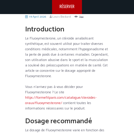
RÉSERVER
19 April 2026
Louis Bedard
244
Introduction
Le Fluoxymesterone, un stéroïde anabolisant
synthétique, est souvent utilisé pour traiter diverses
conditions médicales, notamment l’hypogonadisme et
la perte de poids due à certaines maladies. Cependant,
son utilisation abusive dans le sport et la musculation
a soulevé des préoccupations en matière de santé. Cet
article se concentre sur le dosage approprié de
Fluoxymesterone.
Vous n’arrivez pas à vous décider pour
Fluoxymesterone ? Le site
https://formefitparis.com/catalogue/steroides-
oraux/fluoxymesterone/
contient toutes les
informations nécessaires sur le produit.
Dosage recommandé
Le dosage de Fluoxymesterone varie en fonction des