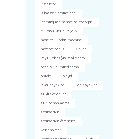
Instructor
is basswin casino legit
learning mathematical concepts
Millioner Meilleurs Jeux
more chilli pokie machine
mostbet bonus
Online
PayID Pokies $10 Real Money
penalty unlimited demo
pistolo
playid
River Kayaking
Sea Kayaking
siti di slot online
siti slot non aams
sportwetten
sportwetten österreich
wettanbieter