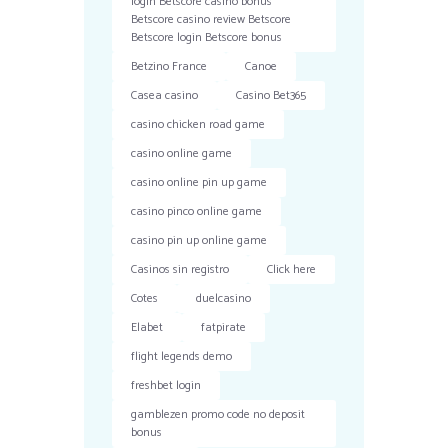
login Betscore casino bonus
Betscore casino review Betscore
Betscore login Betscore bonus
Betzino France
Canoe
Casea casino
Casino Bet365
casino chicken road game
casino online game
casino online pin up game
casino pinco online game
casino pin up online game
Casinos sin registro
Click here
Cotes
duelcasino
Elabet
fatpirate
flight legends demo
freshbet login
gamblezen promo code no deposit
bonus