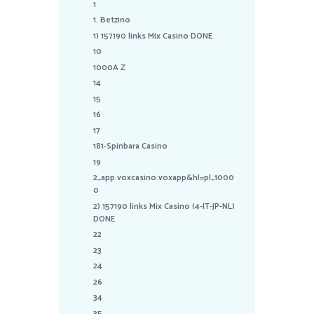
1
1. Betzino
1) 157190 links Mix Casino DONE
10
1000A Z
14
15
16
17
181-Spinbara Casino
19
2_app.voxcasino.voxapp&hl=pl_1000
0
2) 157190 links Mix Casino (4-IT-JP-NL)
DONE
22
23
24
26
34
35