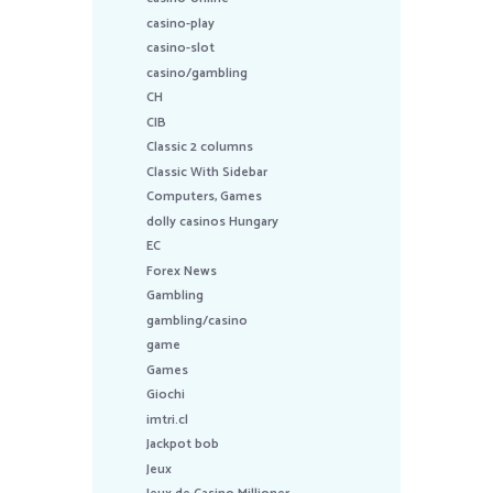
casino-play
casino-slot
casino/gambling
CH
CIB
Classic 2 columns
Classic With Sidebar
Computers, Games
dolly casinos Hungary
EC
Forex News
Gambling
gambling/casino
game
Games
Giochi
imtri.cl
Jackpot bob
Jeux