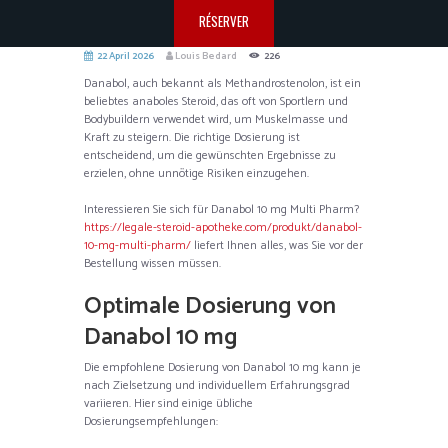
RÉSERVER
22 April 2026
Louis Bedard
226
Danabol, auch bekannt als Methandrostenolon, ist ein
beliebtes anaboles Steroid, das oft von Sportlern und
Bodybuildern verwendet wird, um Muskelmasse und
Kraft zu steigern. Die richtige Dosierung ist
entscheidend, um die gewünschten Ergebnisse zu
erzielen, ohne unnötige Risiken einzugehen.
Interessieren Sie sich für Danabol 10 mg Multi Pharm?
https://legale-steroid-apotheke.com/produkt/danabol-
10-mg-multi-pharm/
liefert Ihnen alles, was Sie vor der
Bestellung wissen müssen.
Optimale Dosierung von
Danabol 10 mg
Die empfohlene Dosierung von Danabol 10 mg kann je
nach Zielsetzung und individuellem Erfahrungsgrad
variieren. Hier sind einige übliche
Dosierungsempfehlungen: