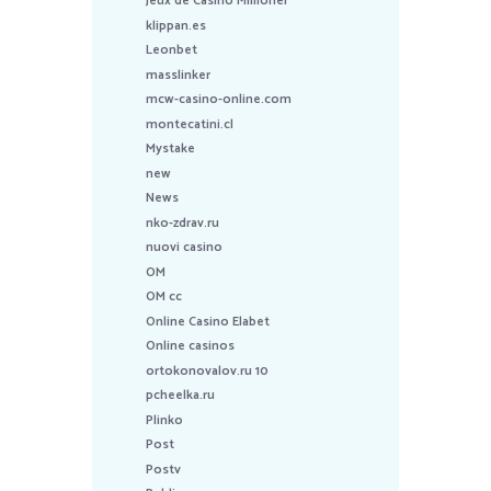
Jeux de Casino Millioner
klippan.es
Leonbet
masslinker
mcw-casino-online.com
montecatini.cl
Mystake
new
News
nko-zdrav.ru
nuovi casino
OM
OM cc
Online Casino Elabet
Online casinos
ortokonovalov.ru 10
pcheelka.ru
Plinko
Post
Postv