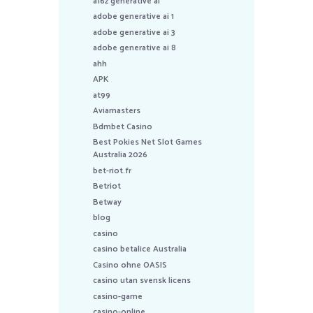
a16z generative ai
adobe generative ai 1
adobe generative ai 3
adobe generative ai 8
ahh
APK
at99
Aviamasters
Bdmbet Casino
Best Pokies Net Slot Games
Australia 2026
bet-riot.fr
Betriot
Betway
blog
casino
casino betalice Australia
Casino ohne OASIS
casino utan svensk licens
casino-game
casino-online