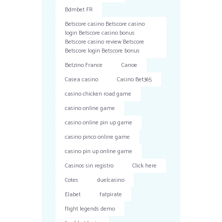
Bdmbet FR
Betscore casino Betscore casino
login Betscore casino bonus
Betscore casino review Betscore
Betscore login Betscore bonus
Betzino France
Canoe
Casea casino
Casino Bet365
casino chicken road game
casino online game
casino online pin up game
casino pinco online game
casino pin up online game
Casinos sin registro
Click here
Cotes
duelcasino
Elabet
fatpirate
flight legends demo