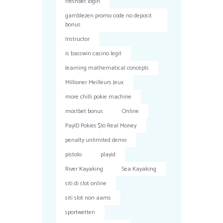
freshbet login
gamblezen promo code no deposit
bonus
Instructor
is basswin casino legit
learning mathematical concepts
Millioner Meilleurs Jeux
more chilli pokie machine
mostbet bonus
Online
PayID Pokies $10 Real Money
penalty unlimited demo
pistolo
playid
River Kayaking
Sea Kayaking
siti di slot online
siti slot non aams
sportwetten