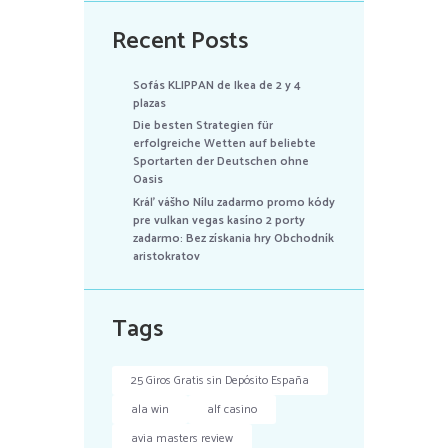
Recent Posts
Sofás KLIPPAN de Ikea de 2 y 4
plazas
Die besten Strategien für
erfolgreiche Wetten auf beliebte
Sportarten der Deutschen ohne
Oasis
Kráľ vášho Nílu zadarmo promo kódy
pre vulkan vegas kasíno 2 porty
zadarmo: Bez získania hry Obchodník
aristokratov
Tags
25 Giros Gratis sin Depósito España
ala win
alf casino
avia masters review