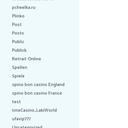
pcheelka.ru
Plinko
Post
Postv
Public
Publick
Retrait Online
Spellen
Spiele
spino bon casino England
spino bon casino France
test
tmeCasino_LakiWorld
ufavip777
Uncategorized