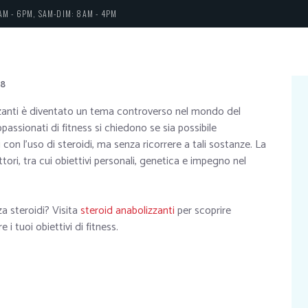
AM - 6PM, SAM-DIM: 8AM - 4PM
8
lizzanti è diventato un tema controverso nel mondo del
ppassionati di fitness si chiedono se sia possibile
ti con l’uso di steroidi, ma senza ricorrere a tali sostanze. La
ori, tra cui obiettivi personali, genetica e impegno nel
nza steroidi? Visita
steroid anabolizzanti
per scoprire
 i tuoi obiettivi di fitness.