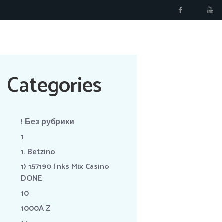
RÉSERVER
Categories
! Без рубрики
1
1. Betzino
1) 157190 links Mix Casino
DONE
10
1000A Z