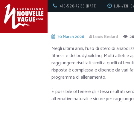
418-520-7238 (RAFT)
LUN-VEN: 8
30 March 2026
Louis Bedard
26
Negli ultimi anni, l’uso di steroidi anabo
fitness e del bodybuilding. Molti atleti e a
raggiungere risultati simili a quelli ottenu
risposta è complessa e dipende da vari fatt
programma di allenamento.
È possibile ottenere gli stessi risultati se
alternative naturali e sicure per raggiungere