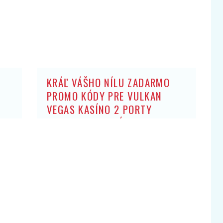
KRÁĽ VÁŠHO NÍLU ZADARMO
PROMO KÓDY PRE VULKAN
VEGAS KASÍNO 2 PORTY
ZADARMO: BEZ ZÍSKANIA HRY
OBCHODNÍK ARISTOKRATOV