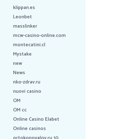
klippan.es
Leonbet
masslinker
mcw-casino-online.com
montecatini.cl
Mystake
new
News
nko-zdrav.ru
nuovi casino
OM
OM cc
Online Casino Elabet
Online casinos
ortokonovalov.ru 10