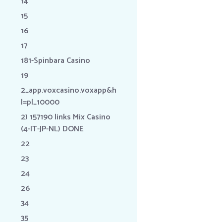
14
15
16
17
181-Spinbara Casino
19
2_app.voxcasino.voxapp&h
l=pl_10000
2) 157190 links Mix Casino
(4-IT-JP-NL) DONE
22
23
24
26
34
35