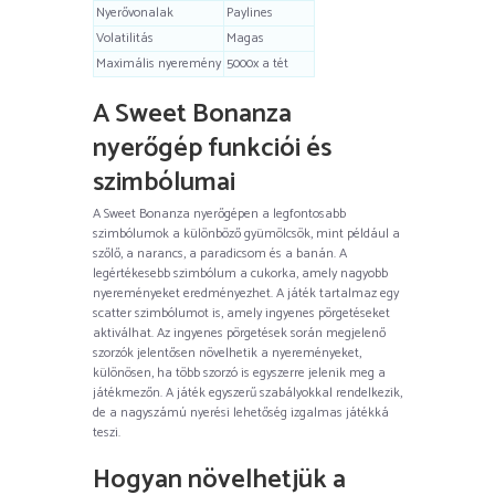
Nyerővonalak
Paylines
Volatilitás
Magas
Maximális nyeremény
5000x a tét
A Sweet Bonanza
nyerőgép funkciói és
szimbólumai
A Sweet Bonanza nyerőgépen a legfontosabb
szimbólumok a különböző gyümölcsök, mint például a
szőlő, a narancs, a paradicsom és a banán. A
legértékesebb szimbólum a cukorka, amely nagyobb
nyereményeket eredményezhet. A játék tartalmaz egy
scatter szimbólumot is, amely ingyenes pörgetéseket
aktiválhat. Az ingyenes pörgetések során megjelenő
szorzók jelentősen növelhetik a nyereményeket,
különösen, ha több szorzó is egyszerre jelenik meg a
játékmezőn. A játék egyszerű szabályokkal rendelkezik,
de a nagyszámú nyerési lehetőség izgalmas játékká
teszi.
Hogyan növelhetjük a