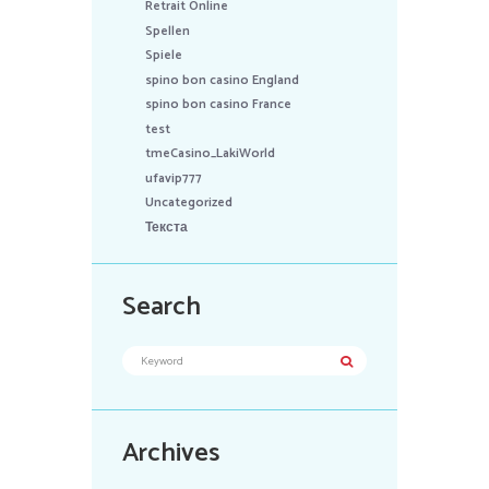
Retrait Online
Spellen
Spiele
spino bon casino England
spino bon casino France
test
tmeCasino_LakiWorld
ufavip777
Uncategorized
Текста
Search
Archives