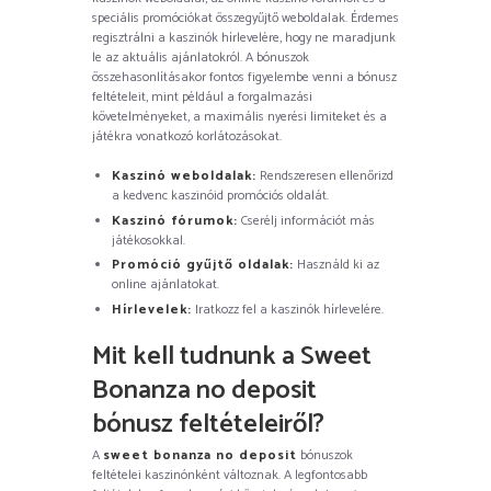
speciális promóciókat összegyűjtő weboldalak. Érdemes
regisztrálni a kaszinók hírlevelére, hogy ne maradjunk
le az aktuális ajánlatokról. A bónuszok
összehasonlításakor fontos figyelembe venni a bónusz
feltételeit, mint például a forgalmazási
követelményeket, a maximális nyerési limiteket és a
játékra vonatkozó korlátozásokat.
Kaszinó weboldalak:
Rendszeresen ellenőrizd
a kedvenc kaszinóid promóciós oldalát.
Kaszinó fórumok:
Cserélj információt más
játékosokkal.
Promóció gyűjtő oldalak:
Használd ki az
online ajánlatokat.
Hírlevelek:
Iratkozz fel a kaszinók hírlevelére.
Mit kell tudnunk a Sweet
Bonanza no deposit
bónusz feltételeiről?
A
sweet bonanza no deposit
bónuszok
feltételei kaszinónként változnak. A legfontosabb