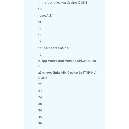
1) 157190 links Mix Casino DONE
10
1000A Z
14
15
16
17
181-Spinbara Casino
19
2_app.voxcasino.voxapp&hl=pl_1000
0
2) 157190 links Mix Casino (4-IT-JP-NL)
DONE
22
23
24
26
34
35
36