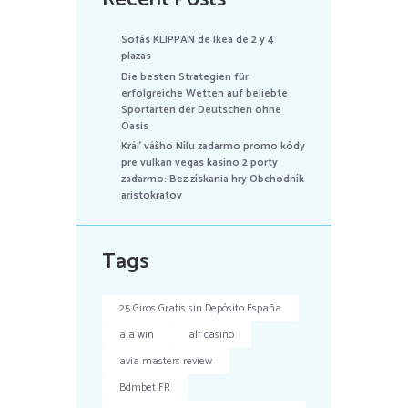
Sofás KLIPPAN de Ikea de 2 y 4
plazas
Die besten Strategien für
erfolgreiche Wetten auf beliebte
Sportarten der Deutschen ohne
Oasis
Kráľ vášho Nílu zadarmo promo kódy
pre vulkan vegas kasíno 2 porty
zadarmo: Bez získania hry Obchodník
aristokratov
Tags
25 Giros Gratis sin Depósito España
ala win
alf casino
avia masters review
Bdmbet FR