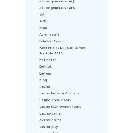
adobe generative ai 3
adobe generative ai 8
ahh
APK
at99
Aviamasters
Bdmbet Casino
Best Pokies Net Slot Games
Australia 2026
bet-riot.fr
Betriot
Betway
blog
casino
casino betalice Australia
Casino ohne OASIS
casino utan svensk licens
casino-game
casino-online
casino-play