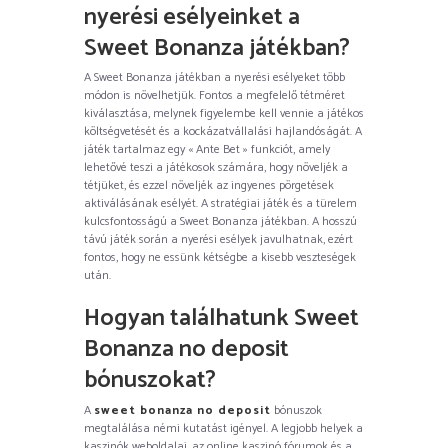
nyerési esélyeinket a
Sweet Bonanza játékban?
A Sweet Bonanza játékban a nyerési esélyeket több
módon is növelhetjük. Fontos a megfelelő tétméret
kiválasztása, melynek figyelembe kell vennie a játékos
költségvetését és a kockázatvállalási hajlandóságát. A
játék tartalmaz egy « Ante Bet » funkciót, amely
lehetővé teszi a játékosok számára, hogy növeljék a
tétjüket, és ezzel növeljék az ingyenes pörgetések
aktiválásának esélyét. A stratégiai játék és a türelem
kulcsfontosságú a Sweet Bonanza játékban. A hosszú
távú játék során a nyerési esélyek javulhatnak, ezért
fontos, hogy ne essünk kétségbe a kisebb veszteségek
után.
Hogyan találhatunk Sweet
Bonanza no deposit
bónuszokat?
A
sweet bonanza no deposit
bónuszok
megtalálása némi kutatást igényel. A legjobb helyek a
kaszinók weboldalai, az online kaszinó fórumok és a