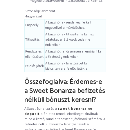
megfelelő adatvédelmi intézkedéseket alkalmaz.
Biztonsági Szempont
Magyarázat
A kaszinónak rendelkeznie kell
Engedély
engedéllyel a működéshez.
A kaszinónak titkosítania kell az
Titkosítás
adatokat a játékosok védelme
érdekében.
Rendszeres
A kaszinót rendszeresen ellenőrizni kell
ellenőrzések
a tisztesség érdekében.
A kaszinónak lehetőséget kell
Felelős játék
biztosítania a felelős játékra.
Összefoglalva: Érdemes-e
a Sweet Bonanza befizetés
nélküli bónuszt keresni?
A Sweet Bonanza és a
sweet bonanza no
deposit
ajánlatok remek lehetőséget kínálnak
mind a kezdő, mind a tapasztalt játékosok számára. A
befizetés nélküli bónuszok lehetővé teszik a
kockázatmentes játékot, a Sweet Bonanza pedig