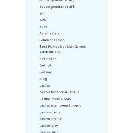
adobe generative ai 3
adobe generative ai 8
ahh
APK
at99
Aviamasters
Bdmbet Casino
Best Pokies Net Slot Games
Australia 2026
bet-riot.fr
Betriot
Betway
blog
casino
casino betalice Australia
Casino ohne OASIS
casino utan svensk licens
casino-game
casino-online
casino-play
casino-slot