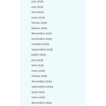
juin 2026
mai 2026
avril 2026
mars 2026
février 2026
janvier 2026
décembre 2025
novembre 2025
octobre 2025
septembre 2025
juillet 2025
juin 2025
avril 2025
mars 2025
février 2025
décembre 2024
septembre 2024
août 2024
mars 2024
décembre 2023