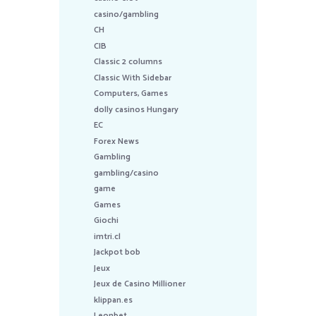
casino/gambling
CH
CIB
Classic 2 columns
Classic With Sidebar
Computers, Games
dolly casinos Hungary
EC
Forex News
Gambling
gambling/casino
game
Games
Giochi
imtri.cl
Jackpot bob
Jeux
Jeux de Casino Millioner
klippan.es
Leonbet