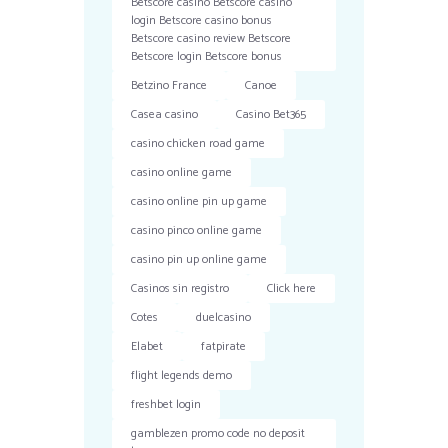
Betscore casino Betscore casino
login Betscore casino bonus
Betscore casino review Betscore
Betscore login Betscore bonus
Betzino France
Canoe
Casea casino
Casino Bet365
casino chicken road game
casino online game
casino online pin up game
casino pinco online game
casino pin up online game
Casinos sin registro
Click here
Cotes
duelcasino
Elabet
fatpirate
flight legends demo
freshbet login
gamblezen promo code no deposit