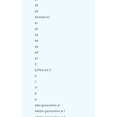
38
39
3enraya.es
41
42
43
44
45
46
47
5
50%A 50 Z
6
7
71
8
9
a16z generative ai
adobe generative ai 1