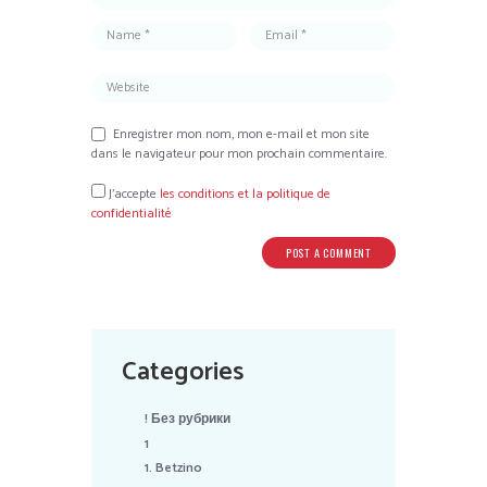
Enregistrer mon nom, mon e-mail et mon site
dans le navigateur pour mon prochain commentaire.
J’accepte
les conditions et la politique de
confidentialité
Categories
! Без рубрики
1
1. Betzino