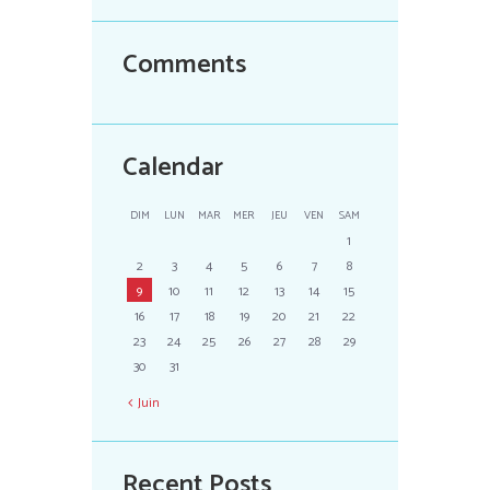
Comments
Calendar
DIM
LUN
MAR
MER
JEU
VEN
SAM
1
2
3
4
5
6
7
8
9
10
11
12
13
14
15
16
17
18
19
20
21
22
23
24
25
26
27
28
29
30
31
Juin
Recent Posts