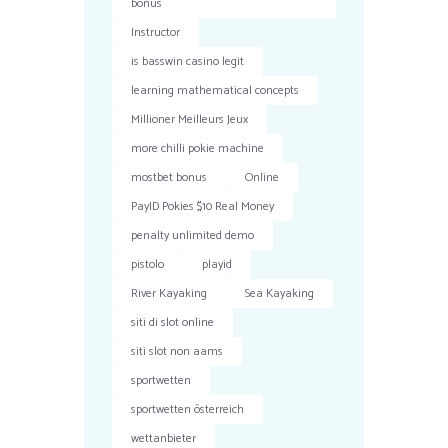
bonus
Instructor
is basswin casino legit
learning mathematical concepts
Millioner Meilleurs Jeux
more chilli pokie machine
mostbet bonus
Online
PayID Pokies $10 Real Money
penalty unlimited demo
pistolo
playid
River Kayaking
Sea Kayaking
siti di slot online
siti slot non aams
sportwetten
sportwetten österreich
wettanbieter