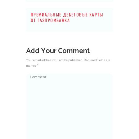
ПРЕМИАЛЬНЫЕ ДЕБЕТОВЫЕ КАРТЫ
ОТ ГАЗПРОМБАНКА
Add Your Comment
Your email address will not be published. Required fields are
marked *