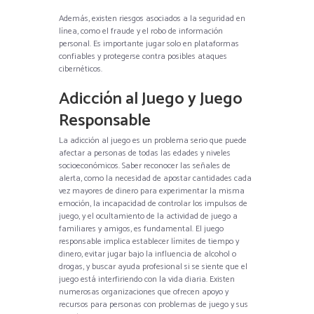
Además, existen riesgos asociados a la seguridad en
línea, como el fraude y el robo de información
personal. Es importante jugar solo en plataformas
confiables y protegerse contra posibles ataques
cibernéticos.
Adicción al Juego y Juego
Responsable
La adicción al juego es un problema serio que puede
afectar a personas de todas las edades y niveles
socioeconómicos. Saber reconocer las señales de
alerta, como la necesidad de apostar cantidades cada
vez mayores de dinero para experimentar la misma
emoción, la incapacidad de controlar los impulsos de
juego, y el ocultamiento de la actividad de juego a
familiares y amigos, es fundamental. El juego
responsable implica establecer límites de tiempo y
dinero, evitar jugar bajo la influencia de alcohol o
drogas, y buscar ayuda profesional si se siente que el
juego está interfiriendo con la vida diaria. Existen
numerosas organizaciones que ofrecen apoyo y
recursos para personas con problemas de juego y sus