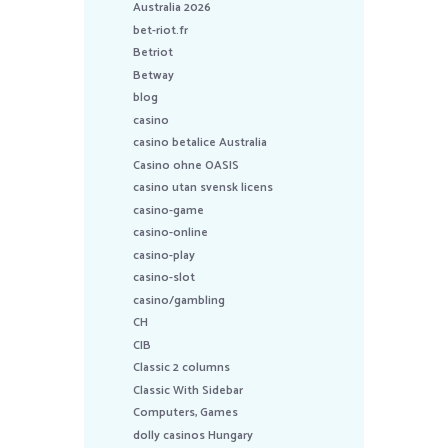
Australia 2026
bet-riot.fr
Betriot
Betway
blog
casino
casino betalice Australia
Casino ohne OASIS
casino utan svensk licens
casino-game
casino-online
casino-play
casino-slot
casino/gambling
CH
CIB
Classic 2 columns
Classic With Sidebar
Computers, Games
dolly casinos Hungary