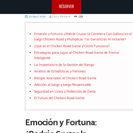
RÉSERVER
30 April 2026
Louis Bedard
238
Emoción y Fortuna: ¿Podrás Cruzar la Carretera Con Gallina en el
Juego Chicken Road y Multiplicar Tus Ganancias Al Instante?
¿Qué es el Chicken Road Game y Cómo Funciona?
Estrategias para Jugar al Chicken Road Game de Forma
Inteligente
La Importancia de la Gestión del Riesgo
Análisis de Estadísticas y Patrones
Riesgos Asociados al Chicken Road Game
Adicción al Juego y Juego Responsable
Seguridad en Línea y Protección de Datos
El Futuro del Chicken Road Game
Emoción y Fortuna: