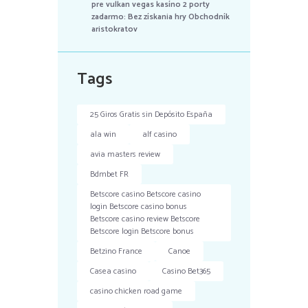
pre vulkan vegas kasíno 2 porty
zadarmo: Bez získania hry Obchodník
aristokratov
Tags
25 Giros Gratis sin Depósito España
ala win
alf casino
avia masters review
Bdmbet FR
Betscore casino Betscore casino
login Betscore casino bonus
Betscore casino review Betscore
Betscore login Betscore bonus
Betzino France
Canoe
Casea casino
Casino Bet365
casino chicken road game