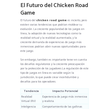
El Futuro del Chicken Road
Game
El futuro del
chicken road game
es incierto, pero
existen varias tendencias que podrían moldear su
evolución. La creciente popularidad de los juegos en
línea, la adopción de nuevas tecnologías como la
realidad virtual y la realidad aumentada, y la
creciente demanda de experiencias de juego más
inmersivas podrían abrir nuevas oportunidades para
este juego.
Sin embargo, también es importante tener en cuenta
los desafíos regulatorios y la creciente preocupación
por la protección de los jugadores.La regulación de este
tipo de juegos en línea es variable según la
jurisdicción, lo que puede crear incertidumbre y
desafíos para los operadores.
Tendencia
Impacto Potencial
Realidad
Experiencia de juego más inmersiva
Virtual (RV)
y realista.
Inteligencia
Comportamiento de las gallinas