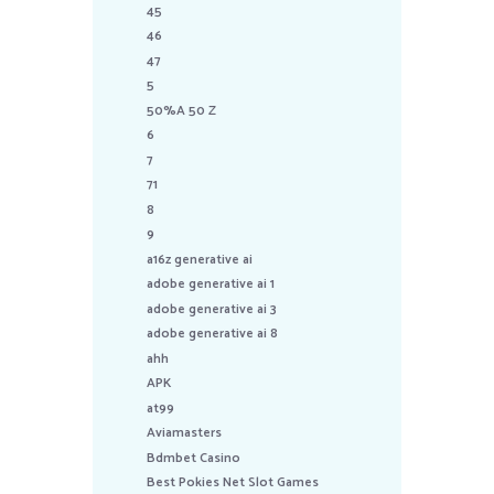
45
46
47
5
50%A 50 Z
6
7
71
8
9
a16z generative ai
adobe generative ai 1
adobe generative ai 3
adobe generative ai 8
ahh
APK
at99
Aviamasters
Bdmbet Casino
Best Pokies Net Slot Games