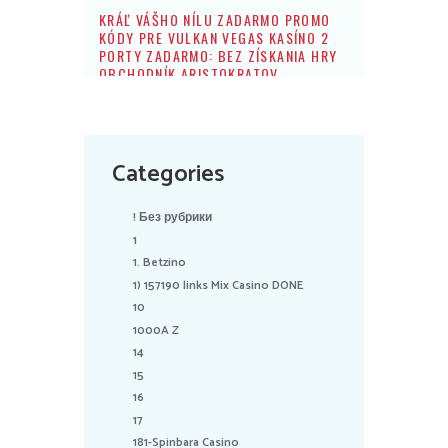
KRÁĽ VÁŠHO NÍLU ZADARMO PROMO
KÓDY PRE VULKAN VEGAS KASÍNO 2
PORTY ZADARMO: BEZ ZÍSKANIA HRY
OBCHODNÍK ARISTOKRATOV
Categories
! Без рубрики
1
1. Betzino
1) 157190 links Mix Casino DONE
10
1000A Z
14
15
16
17
181-Spinbara Casino