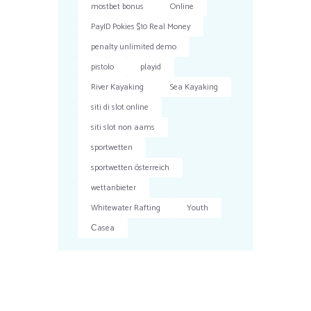
mostbet bonus
Online
PayID Pokies $10 Real Money
penalty unlimited demo
pistolo
playid
River Kayaking
Sea Kayaking
siti di slot online
siti slot non aams
sportwetten
sportwetten österreich
wettanbieter
Whitewater Rafting
Youth
Сasea