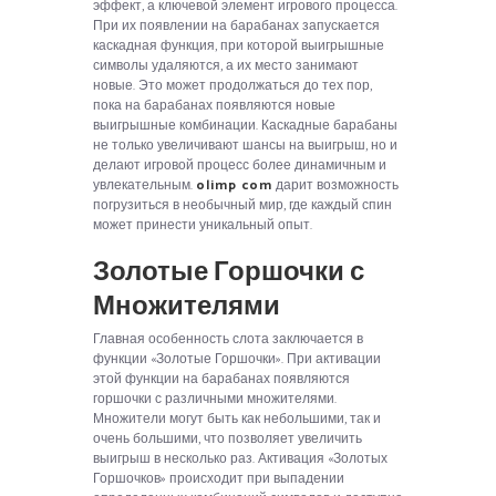
эффект, а ключевой элемент игрового процесса.
При их появлении на барабанах запускается
каскадная функция, при которой выигрышные
символы удаляются, а их место занимают
новые. Это может продолжаться до тех пор,
пока на барабанах появляются новые
выигрышные комбинации. Каскадные барабаны
не только увеличивают шансы на выигрыш, но и
делают игровой процесс более динамичным и
увлекательным.
olimp com
дарит возможность
погрузиться в необычный мир, где каждый спин
может принести уникальный опыт.
Золотые Горшочки с
Множителями
Главная особенность слота заключается в
функции «Золотые Горшочки». При активации
этой функции на барабанах появляются
горшочки с различными множителями.
Множители могут быть как небольшими, так и
очень большими, что позволяет увеличить
выигрыш в несколько раз. Активация «Золотых
Горшочков» происходит при выпадении