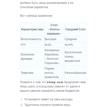
должны быть лишь развлечением, а не
способом заработка.
Вот таблица сравнения:
Слот
Характеристика
« Еноты-
Средний Слот
воришки »
Волатильность
Высокая
Средняя
RTP
96.5%
95-97%
Каскадные
Бесплатные
Бонусные
барабаны,
спины,
функции
« Золотые
множители
Горшочки »
Париж,
Тематика
еноты-
Разнообразная
грабители
Помните о том, что
olimp com
предлагает вам
лишь шанс, а исход игры зависит от удачи и
вашего умения управлять своим бюджетом.
Установите лимит на свои расходы.
Тщательно изучите правила игры.