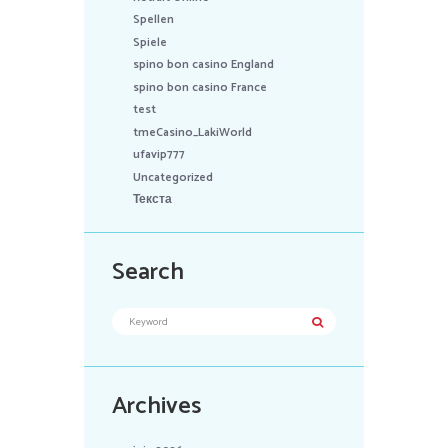
Spellen
Spiele
spino bon casino England
spino bon casino France
test
tmeCasino_LakiWorld
ufavip777
Uncategorized
Текста
Search
Archives