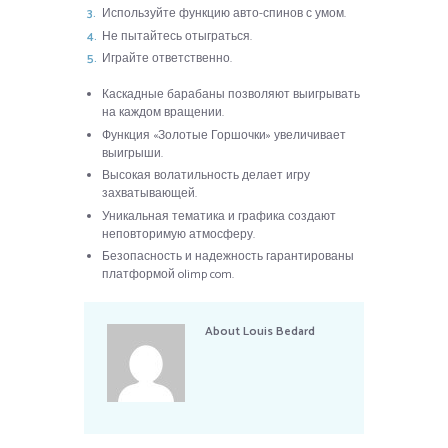
Используйте функцию авто-спинов с умом.
Не пытайтесь отыграться.
Играйте ответственно.
Каскадные барабаны позволяют выигрывать
на каждом вращении.
Функция «Золотые Горшочки» увеличивает
выигрыши.
Высокая волатильность делает игру
захватывающей.
Уникальная тематика и графика создают
неповторимую атмосферу.
Безопасность и надежность гарантированы
платформой olimp com.
About
Louis Bedard