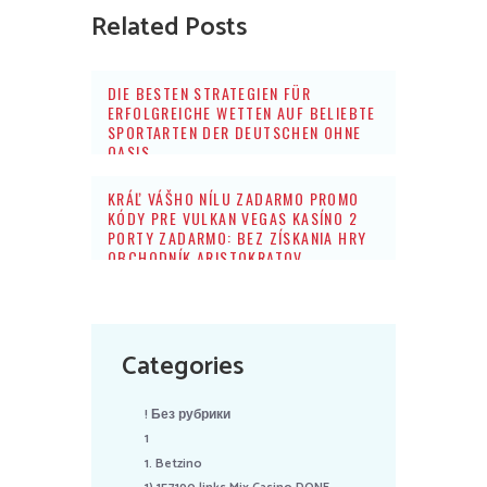
Related Posts
DIE BESTEN STRATEGIEN FÜR
ERFOLGREICHE WETTEN AUF BELIEBTE
SPORTARTEN DER DEUTSCHEN OHNE
OASIS
KRÁĽ VÁŠHO NÍLU ZADARMO PROMO
KÓDY PRE VULKAN VEGAS KASÍNO 2
PORTY ZADARMO: BEZ ZÍSKANIA HRY
OBCHODNÍK ARISTOKRATOV
Categories
! Без рубрики
1
1. Betzino