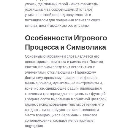
улочек, где главный герой – енот-грабитель,
охотящийся за сокровищами. Этот слот
уникален своей непредсказуемостью и
потенциалом для получения впечатляющих
выплат, достигающих x10 000 от ставки.
Особенности Игрового
Процесса и Символика
Основным очарованием слота является его
неповторимая тематика и символика. Помимо
енотов, игрокам предстоит встретиться с
элементами, отсылающими к Парижскому
богемному прошлому – старинные фонари,
винные бокалы, музыкальные инструменты и,
конечно же, сверкающие радуги, являющиеся
ключевым триггером для специальных функций.
Графика слота выполнена в приятной цветовой
гамме, с использованием теплых оттенков, что
создает атмосферу уюта и таинственности.
Часто вращающиеся барабаны и звуковое
сопровождение, создают неповторимые
ощущения.