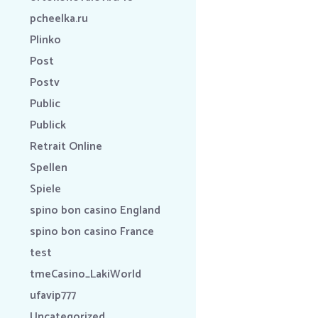
pcheelka.ru
Plinko
Post
Postv
Public
Publick
Retrait Online
Spellen
Spiele
spino bon casino England
spino bon casino France
test
tmeCasino_LakiWorld
ufavip777
Uncategorized