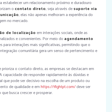
ra estabelecer um relacionamento próximo e duradouro
iorizam o
contato direto
, seja através de
suporte via
municação
, elas não apenas melhoram a experiência do
agem no mercado.
ão de localização
em interações sociais, onde as
nalizados e convenientes. Por meio do
agendamento
es para interações mais significativas, permitindo que o
sa integração comunitária gera um senso de pertencimento e
e prioriza o contato direto, as empresas se destacam em
A capacidade de responder rapidamente às dúvidas e
ial que pode ser decisivo na escolha de um produto ou
imento de qualidade e em
https://1fightpt.com/
deve ser
 que busca crescer e prosperar.