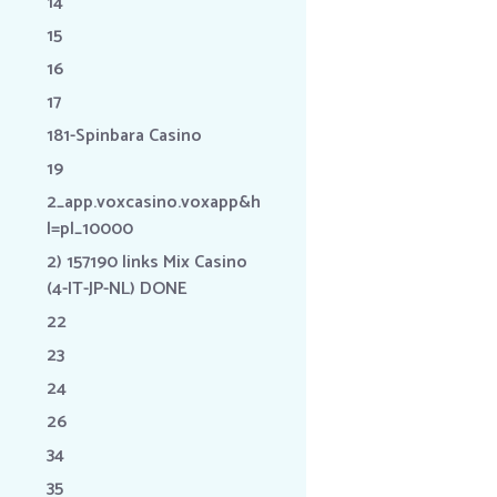
14
15
16
17
181-Spinbara Casino
19
2_app.voxcasino.voxapp&h
l=pl_10000
2) 157190 links Mix Casino
(4-IT-JP-NL) DONE
22
23
24
26
34
35