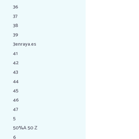
36
37
38
39
3enraya.es
41
42
43
44
45
46
47
5
50%A 50 Z
6