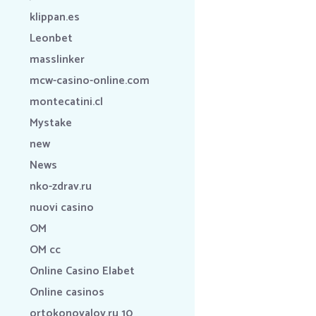
klippan.es
Leonbet
masslinker
mcw-casino-online.com
montecatini.cl
Mystake
new
News
nko-zdrav.ru
nuovi casino
OM
OM cc
Online Casino Elabet
Online casinos
ortokonovalov.ru 10