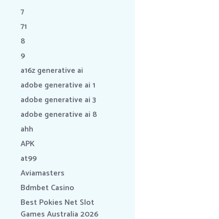
7
71
8
9
a16z generative ai
adobe generative ai 1
adobe generative ai 3
adobe generative ai 8
ahh
APK
at99
Aviamasters
Bdmbet Casino
Best Pokies Net Slot
Games Australia 2026