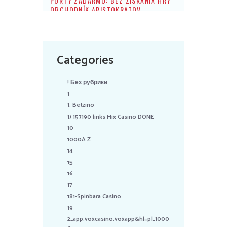
PORTY ZADARMO: BEZ ZÍSKANIA HRY
OBCHODNÍK ARISTOKRATOV
Categories
! Без рубрики
1
1. Betzino
1) 157190 links Mix Casino DONE
10
1000A Z
14
15
16
17
181-Spinbara Casino
19
2_app.voxcasino.voxapp&hl=pl_1000