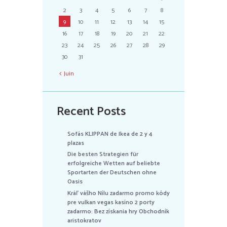
2
3
4
5
6
7
8
9
10
11
12
13
14
15
16
17
18
19
20
21
22
23
24
25
26
27
28
29
30
31
Juin
Recent Posts
Sofás KLIPPAN de Ikea de 2 y 4
plazas
Die besten Strategien für
erfolgreiche Wetten auf beliebte
Sportarten der Deutschen ohne
Oasis
Kráľ vášho Nílu zadarmo promo kódy
pre vulkan vegas kasíno 2 porty
zadarmo: Bez získania hry Obchodník
aristokratov