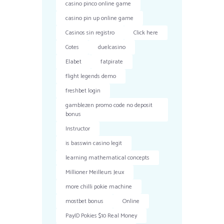
casino pinco online game
casino pin up online game
Casinos sin registro
Click here
Cotes
duelcasino
Elabet
fatpirate
flight legends demo
freshbet login
gamblezen promo code no deposit
bonus
Instructor
is basswin casino legit
learning mathematical concepts
Millioner Meilleurs Jeux
more chilli pokie machine
mostbet bonus
Online
PayID Pokies $10 Real Money