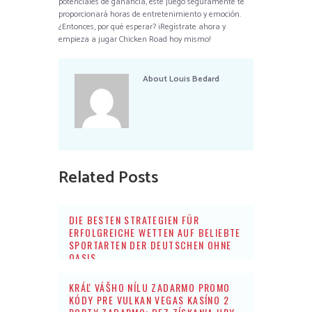
potenciales de ganancia, este juego seguramente te
proporcionará horas de entretenimiento y emoción.
¿Entonces, por qué esperar? ¡Regístrate ahora y
empieza a jugar Chicken Road hoy mismo!
About
Louis Bedard
Related Posts
DIE BESTEN STRATEGIEN FÜR
ERFOLGREICHE WETTEN AUF BELIEBTE
SPORTARTEN DER DEUTSCHEN OHNE
OASIS
KRÁĽ VÁŠHO NÍLU ZADARMO PROMO
KÓDY PRE VULKAN VEGAS KASÍNO 2