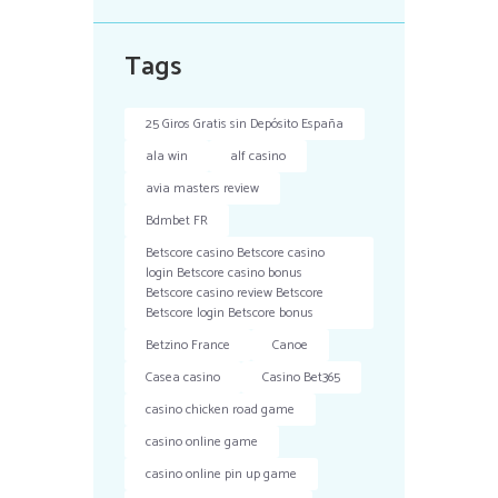
Tags
25 Giros Gratis sin Depósito España
ala win
alf casino
avia masters review
Bdmbet FR
Betscore casino Betscore casino
login Betscore casino bonus
Betscore casino review Betscore
Betscore login Betscore bonus
Betzino France
Canoe
Casea casino
Casino Bet365
casino chicken road game
casino online game
casino online pin up game