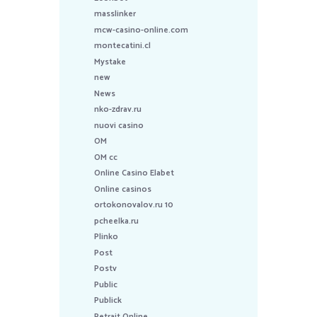
masslinker
mcw-casino-online.com
montecatini.cl
Mystake
new
News
nko-zdrav.ru
nuovi casino
OM
OM cc
Online Casino Elabet
Online casinos
ortokonovalov.ru 10
pcheelka.ru
Plinko
Post
Postv
Public
Publick
Retrait Online