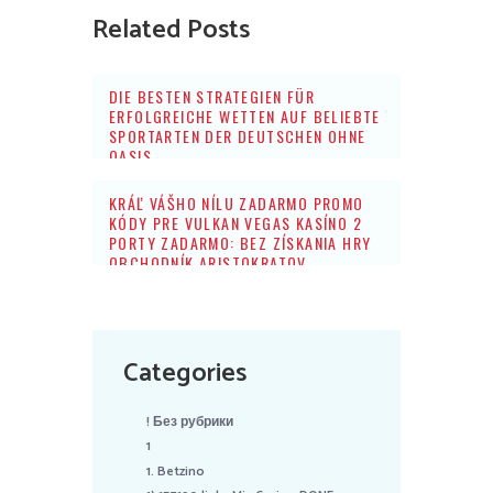
Related Posts
DIE BESTEN STRATEGIEN FÜR
ERFOLGREICHE WETTEN AUF BELIEBTE
SPORTARTEN DER DEUTSCHEN OHNE
OASIS
KRÁĽ VÁŠHO NÍLU ZADARMO PROMO
KÓDY PRE VULKAN VEGAS KASÍNO 2
PORTY ZADARMO: BEZ ZÍSKANIA HRY
OBCHODNÍK ARISTOKRATOV
Categories
! Без рубрики
1
1. Betzino