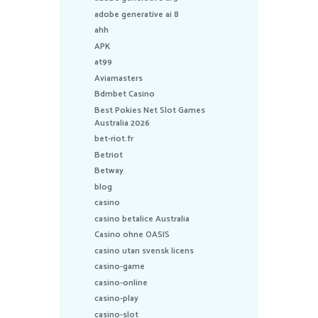
adobe generative ai 8
ahh
APK
at99
Aviamasters
Bdmbet Casino
Best Pokies Net Slot Games
Australia 2026
bet-riot.fr
Betriot
Betway
blog
casino
casino betalice Australia
Casino ohne OASIS
casino utan svensk licens
casino-game
casino-online
casino-play
casino-slot