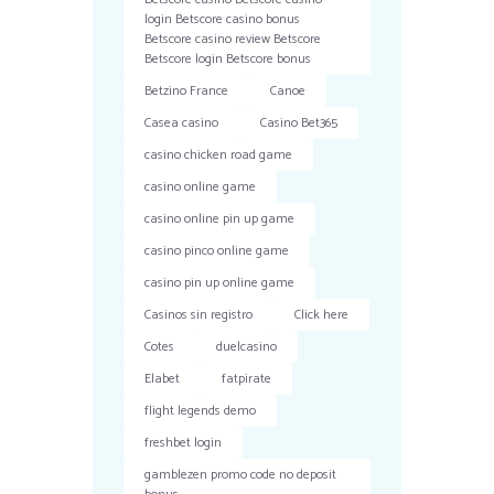
login Betscore casino bonus
Betscore casino review Betscore
Betscore login Betscore bonus
Betzino France
Canoe
Casea casino
Casino Bet365
casino chicken road game
casino online game
casino online pin up game
casino pinco online game
casino pin up online game
Casinos sin registro
Click here
Cotes
duelcasino
Elabet
fatpirate
flight legends demo
freshbet login
gamblezen promo code no deposit