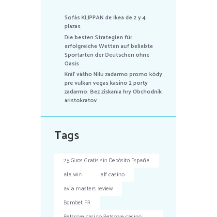
Sofás KLIPPAN de Ikea de 2 y 4
plazas
Die besten Strategien für
erfolgreiche Wetten auf beliebte
Sportarten der Deutschen ohne
Oasis
Kráľ vášho Nílu zadarmo promo kódy
pre vulkan vegas kasíno 2 porty
zadarmo: Bez získania hry Obchodník
aristokratov
Tags
25 Giros Gratis sin Depósito España
ala win
alf casino
avia masters review
Bdmbet FR
Betscore casino Betscore casino