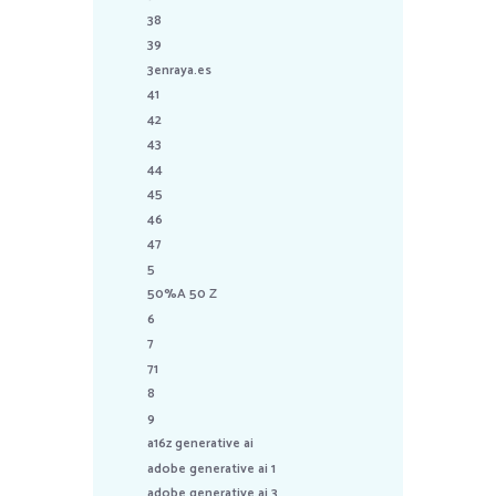
38
39
3enraya.es
41
42
43
44
45
46
47
5
50%A 50 Z
6
7
71
8
9
a16z generative ai
adobe generative ai 1
adobe generative ai 3