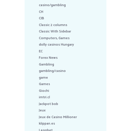
casino/gambling
CH
CIB
Classic 2 columns
Classic With Sidebar
Computers, Games
dolly casinos Hungary
EC
Forex News
Gambling
gambling/casino
game
Games
Giochi
imtri.cl
Jackpot bob
Jeux
Jeux de Casino Millioner
klippan.es
Leonbet