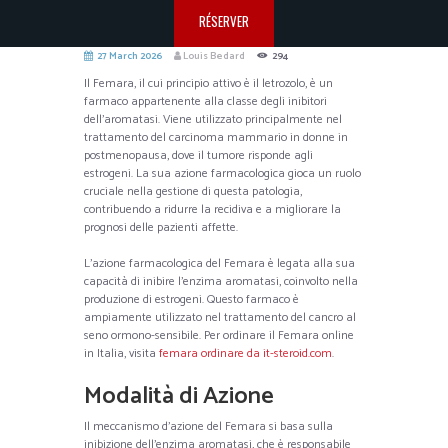
RÉSERVER
27 March 2026
Louis Bedard
294
Il Femara, il cui principio attivo è il letrozolo, è un
farmaco appartenente alla classe degli inibitori
dell’aromatasi. Viene utilizzato principalmente nel
trattamento del carcinoma mammario in donne in
postmenopausa, dove il tumore risponde agli
estrogeni. La sua azione farmacologica gioca un ruolo
cruciale nella gestione di questa patologia,
contribuendo a ridurre la recidiva e a migliorare la
prognosi delle pazienti affette.
L’azione farmacologica del Femara è legata alla sua
capacità di inibire l’enzima aromatasi, coinvolto nella
produzione di estrogeni. Questo farmaco è
ampiamente utilizzato nel trattamento del cancro al
seno ormono-sensibile. Per ordinare il Femara online
in Italia, visita
femara ordinare da it-steroid.com
.
Modalità di Azione
Il meccanismo d’azione del Femara si basa sulla
inibizione dell’enzima aromatasi, che è responsabile