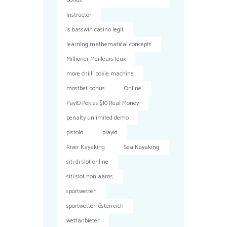
bonus
Instructor
is basswin casino legit
learning mathematical concepts
Millioner Meilleurs Jeux
more chilli pokie machine
mostbet bonus
Online
PayID Pokies $10 Real Money
penalty unlimited demo
pistolo
playid
River Kayaking
Sea Kayaking
siti di slot online
siti slot non aams
sportwetten
sportwetten österreich
wettanbieter