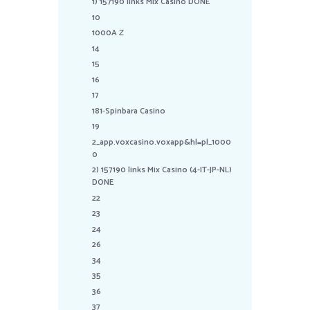
1) 157190 links Mix Casino DONE
10
1000A Z
14
15
16
17
181-Spinbara Casino
19
2_app.voxcasino.voxapp&hl=pl_1000
0
2) 157190 links Mix Casino (4-IT-JP-NL)
DONE
22
23
24
26
34
35
36
37