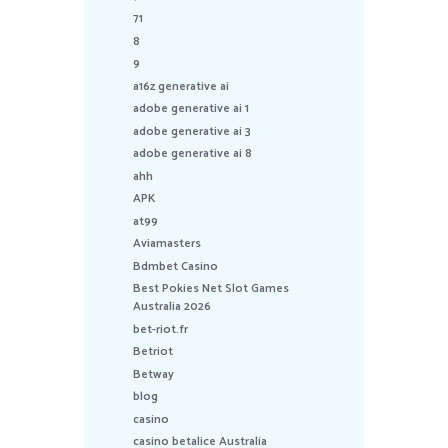
71
8
9
a16z generative ai
adobe generative ai 1
adobe generative ai 3
adobe generative ai 8
ahh
APK
at99
Aviamasters
Bdmbet Casino
Best Pokies Net Slot Games
Australia 2026
bet-riot.fr
Betriot
Betway
blog
casino
casino betalice Australia