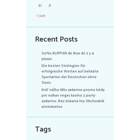
30
31
Juin
Recent Posts
Sofás KLIPPAN de Ikea de 2 y 4
plazas
Die besten Strategien für
erfolgreiche Wetten auf beliebte
Sportarten der Deutschen ohne
Oasis
Kráľ vášho Nílu zadarmo promo kódy
pre vulkan vegas kasíno 2 porty
zadarmo: Bez získania hry Obchodník
aristokratov
Tags