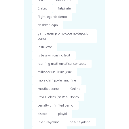
Cotes
duelcasino
Elabet
fatpirate
flight legends demo
freshbet login
gamblezen promo code no deposit
bonus
Instructor
is basswin casino legit
learning mathematical concepts
Millioner Meilleurs Jeux
more chilli pokie machine
mostbet bonus
Online
PayID Pokies $10 Real Money
penalty unlimited demo
pistolo
playid
River Kayaking
Sea Kayaking