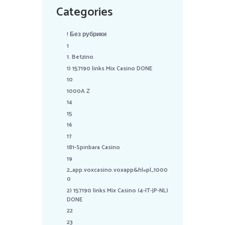
Categories
! Без рубрики
1
1. Betzino
1) 157190 links Mix Casino DONE
10
1000A Z
14
15
16
17
181-Spinbara Casino
19
2_app.voxcasino.voxapp&hl=pl_1000
0
2) 157190 links Mix Casino (4-IT-JP-NL)
DONE
22
23