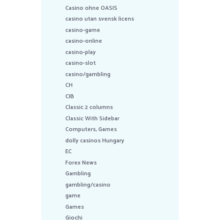
Casino ohne OASIS
casino utan svensk licens
casino-game
casino-online
casino-play
casino-slot
casino/gambling
CH
CIB
Classic 2 columns
Classic With Sidebar
Computers, Games
dolly casinos Hungary
EC
Forex News
Gambling
gambling/casino
game
Games
Giochi