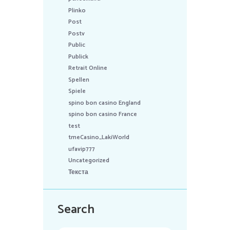
Plinko
Post
Postv
Public
Publick
Retrait Online
Spellen
Spiele
spino bon casino England
spino bon casino France
test
tmeCasino_LakiWorld
ufavip777
Uncategorized
Текста
Search