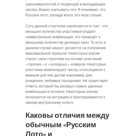
закономерностей и тенденций в выпадающих
числах. Важно учитывать (что Я понимаю), что
Русское лото, прежде всего, это игра случая.
Суть данной стратегии заключается в том — что
меньшее количество участников угадает
симметричные комбинации, что приведёт к
меньшему количеству делящих приз. То есть в
данном случае акцент делается на получение
максимальной прибыли. Некоторые игроки
строят свои стратегии на основе сочетаний
« горячих » и « холодных » номеров. Некоторые
участники комбинируют числа, относящиеся к
важным для них датам (например, дни
рождения, любимые праздники). Не существует
ответа, который бы раскрыл самые удачные
комбинации в лотерее. Некоторые игроки
полагаются на интуицию и прислушиваются к
своему внутреннему голосу.
Каковы отличия между
обычным «Русским
Лото» и