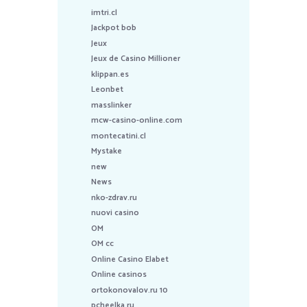
imtri.cl
Jackpot bob
Jeux
Jeux de Casino Millioner
klippan.es
Leonbet
masslinker
mcw-casino-online.com
montecatini.cl
Mystake
new
News
nko-zdrav.ru
nuovi casino
OM
OM cc
Online Casino Elabet
Online casinos
ortokonovalov.ru 10
pcheelka.ru