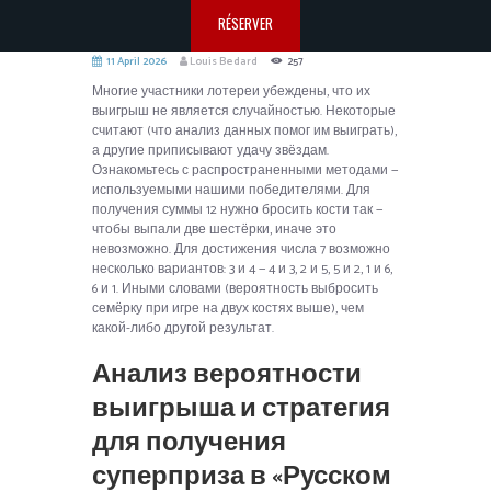
RÉSERVER
11 April 2026
Louis Bedard
257
Многие участники лотереи убеждены, что их
выигрыш не является случайностью. Некоторые
считают (что анализ данных помог им выиграть),
а другие приписывают удачу звёздам.
Ознакомьтесь с распространенными методами —
используемыми нашими победителями. Для
получения суммы 12 нужно бросить кости так —
чтобы выпали две шестёрки, иначе это
невозможно. Для достижения числа 7 возможно
несколько вариантов: 3 и 4 — 4 и 3, 2 и 5, 5 и 2, 1 и 6,
6 и 1.
Иными словами (вероятность выбросить
семёрку при игре на двух костях выше), чем
какой-либо другой результат.
Анализ вероятности
выигрыша и стратегия
для получения
суперприза в «Русском