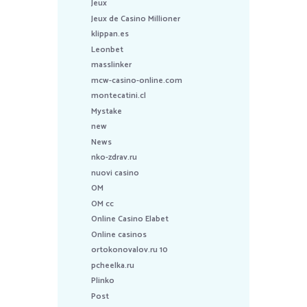
Jeux
Jeux de Casino Millioner
klippan.es
Leonbet
masslinker
mcw-casino-online.com
montecatini.cl
Mystake
new
News
nko-zdrav.ru
nuovi casino
OM
OM cc
Online Casino Elabet
Online casinos
ortokonovalov.ru 10
pcheelka.ru
Plinko
Post