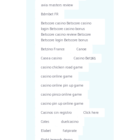
avia masters review
Bdmbet FR
Betscore casino Betscore casino
login Betscore casino bonus
Betscore casino review Betscore
Betscore login Betscore bonus
Betzino France
Canoe
Casea casino
Casino Bet365
casino chicken road game
casino online game
casino online pin up game
casino pinco online game
casino pin up online game
Casinos sin registro
Click here
Cotes
duelcasino
Elabet
fatpirate
flight legends demo