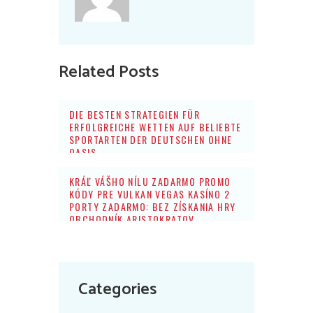
Related Posts
DIE BESTEN STRATEGIEN FÜR
ERFOLGREICHE WETTEN AUF BELIEBTE
SPORTARTEN DER DEUTSCHEN OHNE
OASIS
KRÁĽ VÁŠHO NÍLU ZADARMO PROMO
KÓDY PRE VULKAN VEGAS KASÍNO 2
PORTY ZADARMO: BEZ ZÍSKANIA HRY
OBCHODNÍK ARISTOKRATOV
Categories