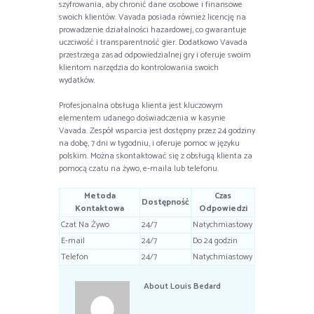
szyfrowania, aby chronić dane osobowe i finansowe
swoich klientów. Vavada posiada również licencję na
prowadzenie działalności hazardowej, co gwarantuje
uczciwość i transparentność gier. Dodatkowo Vavada
przestrzega zasad odpowiedzialnej gry i oferuje swoim
klientom narzędzia do kontrolowania swoich
wydatków.
Profesjonalna obsługa klienta jest kluczowym
elementem udanego doświadczenia w kasynie
Vavada. Zespół wsparcia jest dostępny przez 24 godziny
na dobę, 7 dni w tygodniu, i oferuje pomoc w języku
polskim. Można skontaktować się z obsługą klienta za
pomocą czatu na żywo, e-maila lub telefonu.
Metoda
Czas
Dostępność
Kontaktowa
Odpowiedzi
Czat Na Żywo
24/7
Natychmiastowy
E-mail
24/7
Do 24 godzin
Telefon
24/7
Natychmiastowy
About
Louis Bedard