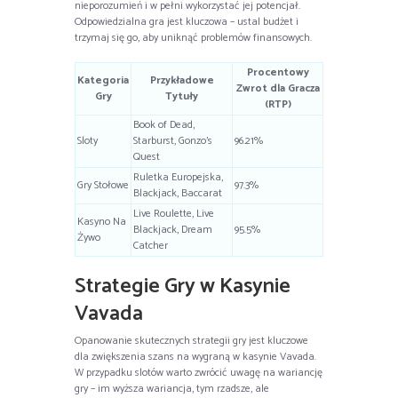
nieporozumień i w pełni wykorzystać jej potencjał.
Odpowiedzialna gra jest kluczowa – ustal budżet i
trzymaj się go, aby uniknąć problemów finansowych.
Procentowy
Kategoria
Przykładowe
Zwrot dla Gracza
Gry
Tytuły
(RTP)
Book of Dead,
Sloty
Starburst, Gonzo’s
96.21%
Quest
Ruletka Europejska,
Gry Stołowe
97.3%
Blackjack, Baccarat
Live Roulette, Live
Kasyno Na
Blackjack, Dream
95.5%
Żywo
Catcher
Strategie Gry w Kasynie
Vavada
Opanowanie skutecznych strategii gry jest kluczowe
dla zwiększenia szans na wygraną w kasynie Vavada.
W przypadku slotów warto zwrócić uwagę na wariancję
gry – im wyższa wariancja, tym rzadsze, ale