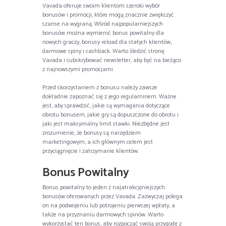
Vavada oferuje swoim klientom szeroki wybór
bonusów i promocji, które mogą znacznie zwiększyć
szanse na wygraną. Wśród najpopularniejszych
bonusów można wymienić bonus powitalny dla
nowych graczy, bonusy reload dla stałych klientów,
darmowe spiny i cashback. Warto śledzić stronę
Vavada i subskrybować newsletter, aby być na bieżąco
z najnowszymi promocjami.
Przed skorzystaniem z bonusu należy zawsze
dokładnie zapoznać się z jego regulaminem. Ważne
jest, aby sprawdzić, jakie są wymagania dotyczące
obrotu bonusem, jakie gry są dopuszczone do obrotu i
jaki jest maksymalny limit stawki. Niezbędne jest
zrozumienie, że bonusy są narzędziem
marketingowym, a ich głównym celem jest
przyciągnięcie i zatrzymanie klientów.
Bonus Powitalny
Bonus powitalny to jeden z najatrakcyjniejszych
bonusów oferowanych przez Vavada. Zazwyczaj polega
on na podwojeniu lub potrojeniu pierwszej wpłaty, a
także na przyznaniu darmowych spinów. Warto
wykorzystać ten bonus, aby rozpocząć swoją przygodę z