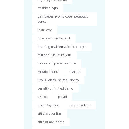
freshbet login
gamblezen promo code no deposit
bonus
Instructor
is basswin casino legit
learning mathematical concepts
Millioner Meilleurs Jeux
more chilli pokie machine
mostbet bonus
Online
PayID Pokies $10 Real Money
penalty unlimited demo
pistolo
playid
River Kayaking
Sea Kayaking
siti di slot online
siti slot non aams