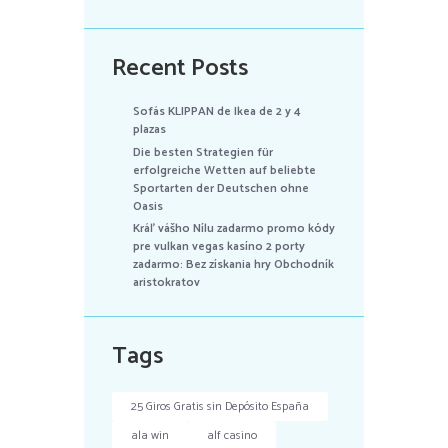
Recent Posts
Sofás KLIPPAN de Ikea de 2 y 4
plazas
Die besten Strategien für
erfolgreiche Wetten auf beliebte
Sportarten der Deutschen ohne
Oasis
Kráľ vášho Nílu zadarmo promo kódy
pre vulkan vegas kasíno 2 porty
zadarmo: Bez získania hry Obchodník
aristokratov
Tags
25 Giros Gratis sin Depósito España
ala win
alf casino