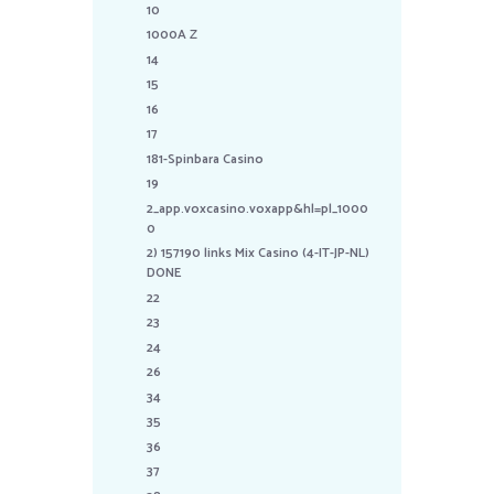
10
1000A Z
14
15
16
17
181-Spinbara Casino
19
2_app.voxcasino.voxapp&hl=pl_1000
0
2) 157190 links Mix Casino (4-IT-JP-NL)
DONE
22
23
24
26
34
35
36
37