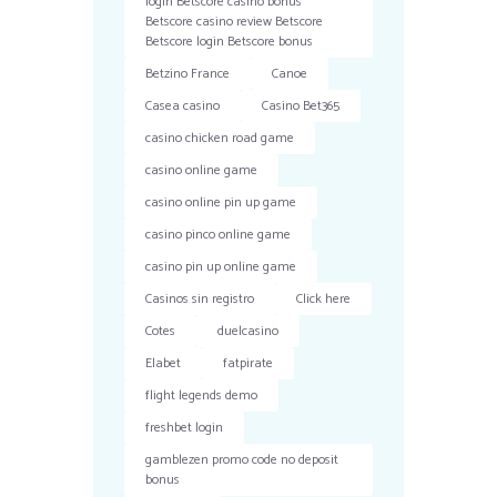
login Betscore casino bonus
Betscore casino review Betscore
Betscore login Betscore bonus
Betzino France
Canoe
Casea casino
Casino Bet365
casino chicken road game
casino online game
casino online pin up game
casino pinco online game
casino pin up online game
Casinos sin registro
Click here
Cotes
duelcasino
Elabet
fatpirate
flight legends demo
freshbet login
gamblezen promo code no deposit
bonus