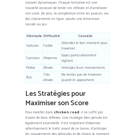
sonores dynamiques. Chaque tentative est une
nouvelle occasion de tester ses réflexes et d’améliorer
son score. De plus, la compétition entre les joueurs, via
des classements en ligne, ajoute une dimension
sociale au jeu.
Obstacle
Difficulté
Conseils
Attendez le bon moment pour
Voitures
Faible
traverser.
Soyez particulièrement
Camions
Moyenne
vigilant.
Motos
Élevée
Anticipez leurs mouvements.
Très
Ne tentez pas de traverser
Bus
élevée
quand ils approchent.
Les Stratégies pour
Maximiser son Score
Pour exceller dans
chicken road
, il ne suffit pas
d’avoir de bons réflexes. Une stratégie bien pensée est
également essentielle. Il est important d’observer
attentivement le trafic avant de se lancer, d’anticiper
les mouvements des véhicules et de choisir le moment