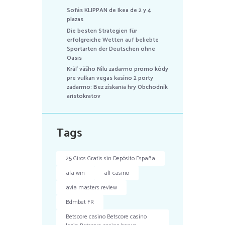
Sofás KLIPPAN de Ikea de 2 y 4
plazas
Die besten Strategien für
erfolgreiche Wetten auf beliebte
Sportarten der Deutschen ohne
Oasis
Kráľ vášho Nílu zadarmo promo kódy
pre vulkan vegas kasíno 2 porty
zadarmo: Bez získania hry Obchodník
aristokratov
Tags
25 Giros Gratis sin Depósito España
ala win
alf casino
avia masters review
Bdmbet FR
Betscore casino Betscore casino