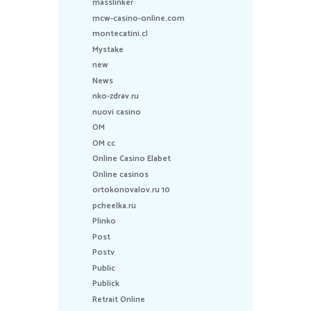
masslinker
mcw-casino-online.com
montecatini.cl
Mystake
new
News
nko-zdrav.ru
nuovi casino
OM
OM cc
Online Casino Elabet
Online casinos
ortokonovalov.ru 10
pcheelka.ru
Plinko
Post
Postv
Public
Publick
Retrait Online