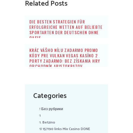
Related Posts
DIE BESTEN STRATEGIEN FÜR
ERFOLGREICHE WETTEN AUF BELIEBTE
SPORTARTEN DER DEUTSCHEN OHNE
OASIS
KRÁĽ VÁŠHO NÍLU ZADARMO PROMO
KÓDY PRE VULKAN VEGAS KASÍNO 2
PORTY ZADARMO: BEZ ZÍSKANIA HRY
OBCHODNÍK ARISTOKRATOV
Categories
! Без рубрики
1
1. Betzino
1) 157190 links Mix Casino DONE