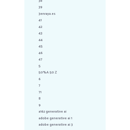
38
39
3enraya.es
41
42
43
44
45
46
47
5
50%A 50 Z
6
7
71
8
9
a16z generative ai
adobe generative ai 1
adobe generative ai 3