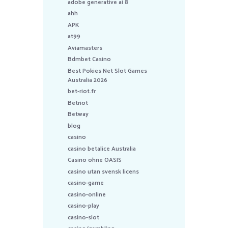
adobe generative ai 8
ahh
APK
at99
Aviamasters
Bdmbet Casino
Best Pokies Net Slot Games
Australia 2026
bet-riot.fr
Betriot
Betway
blog
casino
casino betalice Australia
Casino ohne OASIS
casino utan svensk licens
casino-game
casino-online
casino-play
casino-slot