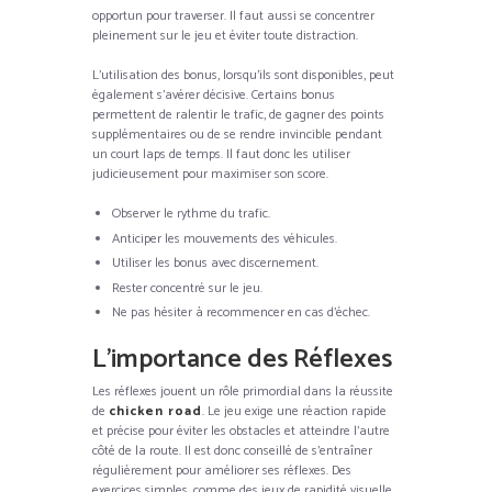
opportun pour traverser. Il faut aussi se concentrer
pleinement sur le jeu et éviter toute distraction.
L’utilisation des bonus, lorsqu’ils sont disponibles, peut
également s’avérer décisive. Certains bonus
permettent de ralentir le trafic, de gagner des points
supplémentaires ou de se rendre invincible pendant
un court laps de temps. Il faut donc les utiliser
judicieusement pour maximiser son score.
Observer le rythme du trafic.
Anticiper les mouvements des véhicules.
Utiliser les bonus avec discernement.
Rester concentré sur le jeu.
Ne pas hésiter à recommencer en cas d’échec.
L’importance des Réflexes
Les réflexes jouent un rôle primordial dans la réussite
de
chicken road
. Le jeu exige une réaction rapide
et précise pour éviter les obstacles et atteindre l’autre
côté de la route. Il est donc conseillé de s’entraîner
régulièrement pour améliorer ses réflexes. Des
exercices simples, comme des jeux de rapidité visuelle