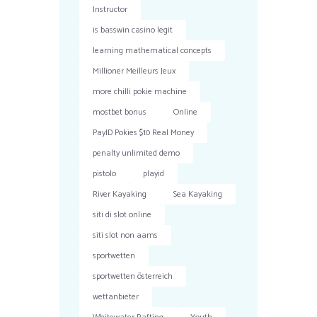
Instructor
is basswin casino legit
learning mathematical concepts
Millioner Meilleurs Jeux
more chilli pokie machine
mostbet bonus
Online
PayID Pokies $10 Real Money
penalty unlimited demo
pistolo
playid
River Kayaking
Sea Kayaking
siti di slot online
siti slot non aams
sportwetten
sportwetten österreich
wettanbieter