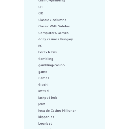
casino/gambling
CH
CIB
Classic 2 columns
Classic With Sidebar
Computers, Games
dolly casinos Hungary
EC
Forex News
Gambling
gambling/casino
game
Games
Giochi
imtri.cl
Jackpot bob
Jeux
Jeux de Casino Millioner
klippan.es
Leonbet