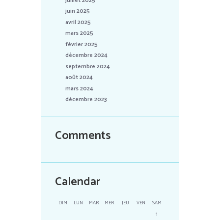
juillet 2025
juin 2025
avril 2025
mars 2025
février 2025
décembre 2024
septembre 2024
août 2024
mars 2024
décembre 2023
Comments
Calendar
DIM
LUN
MAR
MER
JEU
VEN
SAM
1