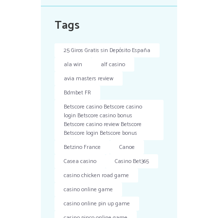
Tags
25 Giros Gratis sin Depósito España
ala win
alf casino
avia masters review
Bdmbet FR
Betscore casino Betscore casino
login Betscore casino bonus
Betscore casino review Betscore
Betscore login Betscore bonus
Betzino France
Canoe
Casea casino
Casino Bet365
casino chicken road game
casino online game
casino online pin up game
casino pinco online game