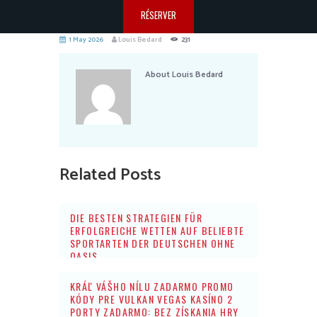
RÉSERVER
1 May 2026
Louis Bedard
231
About
Louis Bedard
Related Posts
DIE BESTEN STRATEGIEN FÜR
ERFOLGREICHE WETTEN AUF BELIEBTE
SPORTARTEN DER DEUTSCHEN OHNE
OASIS
KRÁĽ VÁŠHO NÍLU ZADARMO PROMO
KÓDY PRE VULKAN VEGAS KASÍNO 2
PORTY ZADARMO: BEZ ZÍSKANIA HRY