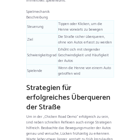
immersives Spielerlebnis.
Spielmechanik
Beschreibung
Tippen oder Klicken, um die
Steuerung
Henne vorwärts zu bewegen
Die Straße sicher überqueren,
Ziel
ohne von Autos erfasst zu werden
Erhöht sich mit steigender
Schwierigkeitsgrad
Geschwindigkeit und Häufigkeit
der Autos
Wenn die Henne von einem Auto
Spielende
getroffen wird
Strategien für
erfolgreiches Überqueren
der Straße
Um in der „Chicken Road Demo“ erfolgreich zu sein,
sind neben schnellen Reflexen auch einige Strategien
hilfreich. Beobachte das Bewegungsmuster der Autos
genau und versuche, Lücken frühzeitig zu erkennen.
Warte lieber etwas länger, anstatt zu früh loszulaufen,