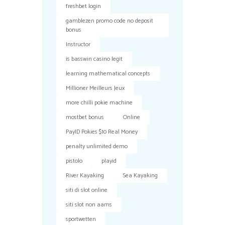
freshbet login
gamblezen promo code no deposit
bonus
Instructor
is basswin casino legit
learning mathematical concepts
Millioner Meilleurs Jeux
more chilli pokie machine
mostbet bonus
Online
PayID Pokies $10 Real Money
penalty unlimited demo
pistolo
playid
River Kayaking
Sea Kayaking
siti di slot online
siti slot non aams
sportwetten