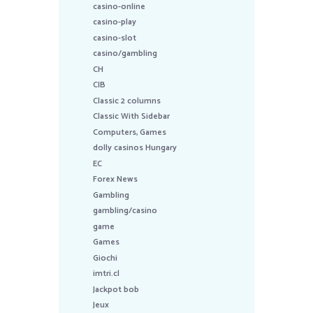
casino-online
casino-play
casino-slot
casino/gambling
CH
CIB
Classic 2 columns
Classic With Sidebar
Computers, Games
dolly casinos Hungary
EC
Forex News
Gambling
gambling/casino
game
Games
Giochi
imtri.cl
Jackpot bob
Jeux