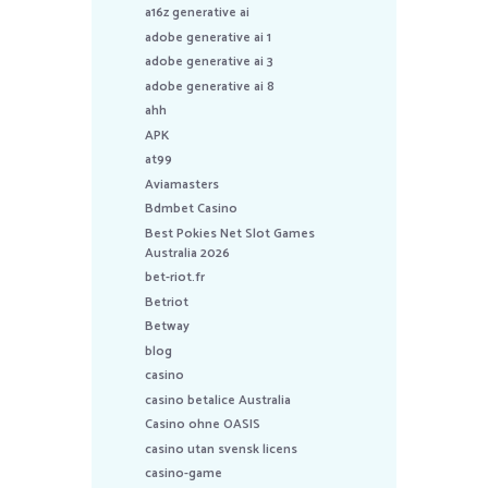
a16z generative ai
adobe generative ai 1
adobe generative ai 3
adobe generative ai 8
ahh
APK
at99
Aviamasters
Bdmbet Casino
Best Pokies Net Slot Games
Australia 2026
bet-riot.fr
Betriot
Betway
blog
casino
casino betalice Australia
Casino ohne OASIS
casino utan svensk licens
casino-game