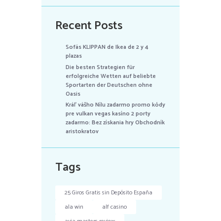
Recent Posts
Sofás KLIPPAN de Ikea de 2 y 4
plazas
Die besten Strategien für
erfolgreiche Wetten auf beliebte
Sportarten der Deutschen ohne
Oasis
Kráľ vášho Nílu zadarmo promo kódy
pre vulkan vegas kasíno 2 porty
zadarmo: Bez získania hry Obchodník
aristokratov
Tags
25 Giros Gratis sin Depósito España
ala win
alf casino