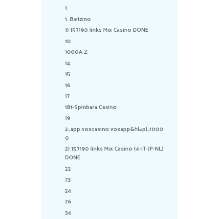
1
1. Betzino
1) 157190 links Mix Casino DONE
10
1000A Z
14
15
16
17
181-Spinbara Casino
19
2_app.voxcasino.voxapp&hl=pl_1000
0
2) 157190 links Mix Casino (4-IT-JP-NL)
DONE
22
23
24
26
34