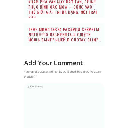
KHÁM PHÁ VẬN MAY BẤT TẬN, CHINH
PHỤC ĐỈNH CAO MCW – CỔNG VÀO
THẾ GIỚI GIẢI TRÍ ĐA DẠNG, NƠI TRẢI
NGH
ТЕНЬ МИНОТАВРА РАСКРОЙ СЕКРЕТЫ
ДРЕВНЕГО ЛАБИРИНТА И ОЩУТИ
МОЩЬ ВЫИГРЫШЕЙ В СЛОТАХ OLIMP.
Add Your Comment
Your email address will not be published. Required fields are
marked *