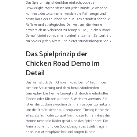
Das Spielprinzip ist denkbar einfach, doch der
Schwierigkeitsgrad steigt mit jeder Runde. Je weiter du
kommst, desto schneller werden die Fahrzeuge und
desto häufiger tauchen sie auf. Dies erfordert schnelle
Reflexe und strategisches Denken, um die Henne
erfolgreich in Sicherheit zu bringen. Die „Chicken Road
Demo“ bietet somit einen unterhaltsamen Zeitvertreib
für Spieler jeden Alters und bietet stundenlangen Spaß.
Das Spielprinzip der
Chicken Road Demo im
Detail
Das Kernstück der „Chicken Road Demo“ liegt in der
simplen Steuerung und dem herausfordernden
Gameplay. Die Henne bewegt sich durch wiederholtes
Tippen oder Klicken auf den Bildschirm vorwärts. Ziel
ist es, die Lücken zwischen den Fahrzeugen zu nutzen,
um die Straße sicher zu überqueren. Timing ist hierbei
alles. Zu früh oder zu spät kann dazu führen, dass die
Henne unter die Räder gerät und das Spiel endet. Die
Animationen und der Sounddesign des Spiels tragen
dabei zur Atmosphäre bei und sorgen für ein