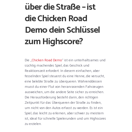
über die Straße – ist
die Chicken Road
Demo dein Schlüssel
zum Highscore?
Die „
Chicken Road Demo
“ ist ein unterhaltsames und
süchtig machendes Spiel, das Geschick und
Reaktionszeit erfordert. In diesem einfachen, aber
fesselnden Spiel steuerst du eine Henne, die versucht,
eine belebte Straße zu überqueren. Währenddessen
musst du einer Flut von heranrasenden Fahrzeugen
ausweichen, um die andere Seite sicher zu erreichen.
Die Herausforderung besteht darin, den richtigen
Zeitpunkt für das Überqueren der Straße zu finden,
um nicht von den Autos erfasst zu werden. Es ist ein
Spiel, das leicht zu erlernen, aber schwer zu meistern
ist, ideal für schnelle Spielerunden und um Highscores
zu erzielen.