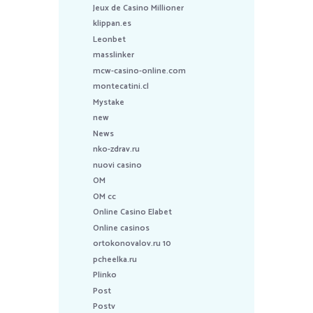
Jeux de Casino Millioner
klippan.es
Leonbet
masslinker
mcw-casino-online.com
montecatini.cl
Mystake
new
News
nko-zdrav.ru
nuovi casino
OM
OM cc
Online Casino Elabet
Online casinos
ortokonovalov.ru 10
pcheelka.ru
Plinko
Post
Postv