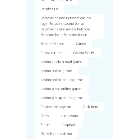
avia masters review
Bdmbet FR
Betscore casino Betscore casino
login Betscore casino bonus
Betscore casino review Betscore
Betscore login Betscore bonus
Betzino France
Canoe
Casea casino
Casino Bet365
casino chicken road game
casino online game
casino online pin up game
casino pinco online game
casino pin up online game
Casinos sin registro
Click here
Cotes
duelcasino
Elabet
fatpirate
flight legends demo