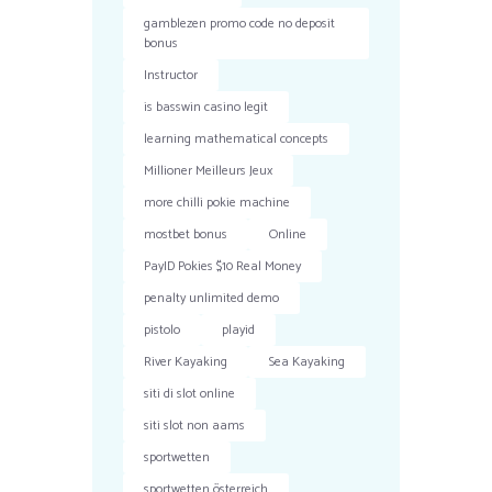
gamblezen promo code no deposit
bonus
Instructor
is basswin casino legit
learning mathematical concepts
Millioner Meilleurs Jeux
more chilli pokie machine
mostbet bonus
Online
PayID Pokies $10 Real Money
penalty unlimited demo
pistolo
playid
River Kayaking
Sea Kayaking
siti di slot online
siti slot non aams
sportwetten
sportwetten österreich