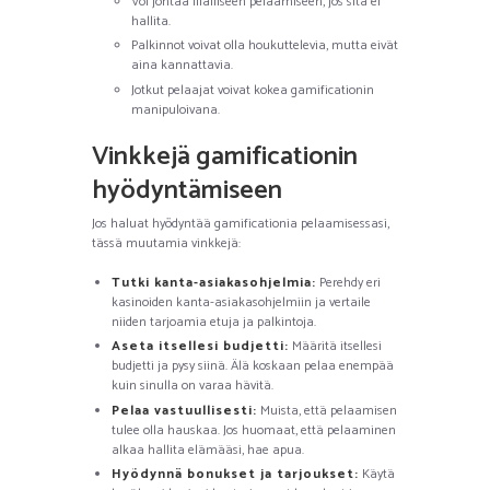
Voi johtaa liialliseen pelaamiseen, jos sitä ei
hallita.
Palkinnot voivat olla houkuttelevia, mutta eivät
aina kannattavia.
Jotkut pelaajat voivat kokea gamificationin
manipuloivana.
Vinkkejä gamificationin
hyödyntämiseen
Jos haluat hyödyntää gamificationia pelaamisessasi,
tässä muutamia vinkkejä:
Tutki kanta-asiakasohjelmia:
Perehdy eri
kasinoiden kanta-asiakasohjelmiin ja vertaile
niiden tarjoamia etuja ja palkintoja.
Aseta itsellesi budjetti:
Määritä itsellesi
budjetti ja pysy siinä. Älä koskaan pelaa enempää
kuin sinulla on varaa hävitä.
Pelaa vastuullisesti:
Muista, että pelaamisen
tulee olla hauskaa. Jos huomaat, että pelaaminen
alkaa hallita elämääsi, hae apua.
Hyödynnä bonukset ja tarjoukset:
Käytä