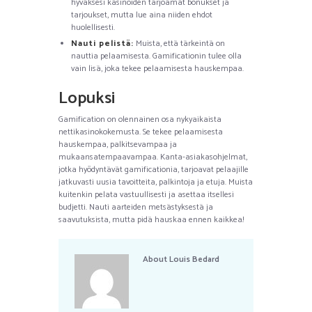
hyväksesi kasinoiden tarjoamat bonukset ja
tarjoukset, mutta lue aina niiden ehdot
huolellisesti.
Nauti pelistä:
Muista, että tärkeintä on
nauttia pelaamisesta. Gamificationin tulee olla
vain lisä, joka tekee pelaamisesta hauskempaa.
Lopuksi
Gamification on olennainen osa nykyaikaista
nettikasinokokemusta. Se tekee pelaamisesta
hauskempaa, palkitsevampaa ja
mukaansatempaavampaa. Kanta-asiakasohjelmat,
jotka hyödyntävät gamificationia, tarjoavat pelaajille
jatkuvasti uusia tavoitteita, palkintoja ja etuja. Muista
kuitenkin pelata vastuullisesti ja asettaa itsellesi
budjetti. Nauti aarteiden metsästyksestä ja
saavutuksista, mutta pidä hauskaa ennen kaikkea!
About
Louis Bedard