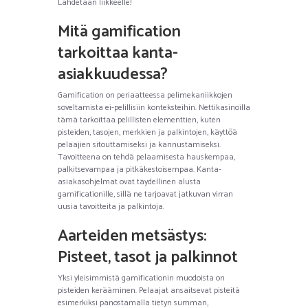
Lähdetään liikkeelle!
Mitä gamification
tarkoittaa kanta-
asiakkuudessa?
Gamification on periaatteessa pelimekaniikkojen
soveltamista ei-pelillisiin konteksteihin. Nettikasinoilla
tämä tarkoittaa pelillisten elementtien, kuten
pisteiden, tasojen, merkkien ja palkintojen, käyttöä
pelaajien sitouttamiseksi ja kannustamiseksi.
Tavoitteena on tehdä pelaamisesta hauskempaa,
palkitsevampaa ja pitkäkestoisempaa. Kanta-
asiakasohjelmat ovat täydellinen alusta
gamificationille, sillä ne tarjoavat jatkuvan virran
uusia tavoitteita ja palkintoja.
Aarteiden metsästys:
Pisteet, tasot ja palkinnot
Yksi yleisimmistä gamificationin muodoista on
pisteiden kerääminen. Pelaajat ansaitsevat pisteitä
esimerkiksi panostamalla tietyn summan,