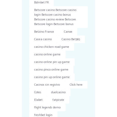
Bdmbet FR
Betscore casino Betscore casino
login Betscore casino bonus
Betscore casino review Betscore
Betscore login Betscore bonus
Betzino France
Canoe
Casea casino
Casino Bet365
casino chicken road game
casino online game
casino online pin up game
casino pinco online game
casino pin up online game
Casinos sin registro
Click here
Cotes
duelcasino
Elabet
fatpirate
flight legends demo
freshbet login