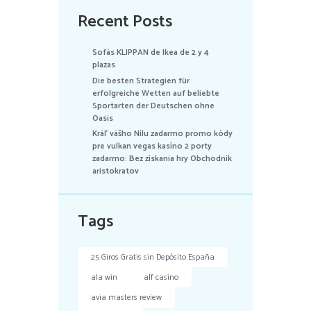
Recent Posts
Sofás KLIPPAN de Ikea de 2 y 4
plazas
Die besten Strategien für
erfolgreiche Wetten auf beliebte
Sportarten der Deutschen ohne
Oasis
Kráľ vášho Nílu zadarmo promo kódy
pre vulkan vegas kasíno 2 porty
zadarmo: Bez získania hry Obchodník
aristokratov
Tags
25 Giros Gratis sin Depósito España
ala win
alf casino
avia masters review