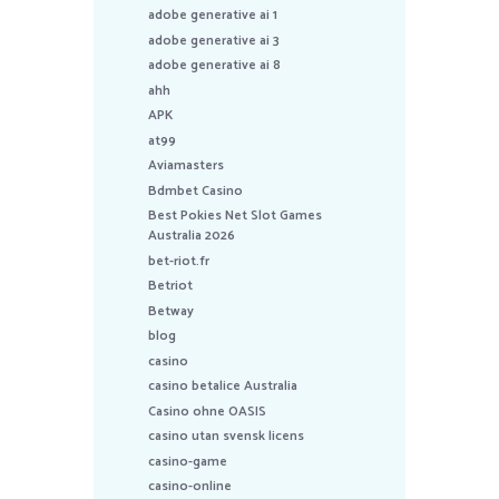
adobe generative ai 1
adobe generative ai 3
adobe generative ai 8
ahh
APK
at99
Aviamasters
Bdmbet Casino
Best Pokies Net Slot Games
Australia 2026
bet-riot.fr
Betriot
Betway
blog
casino
casino betalice Australia
Casino ohne OASIS
casino utan svensk licens
casino-game
casino-online