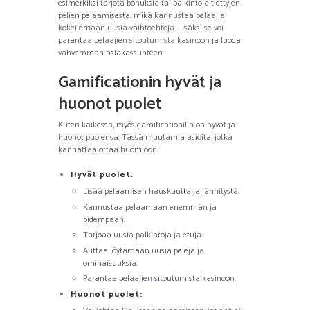
esimerkiksi tarjota bonuksia tai palkintoja tiettyjen
pelien pelaamisesta, mikä kannustaa pelaajia
kokeilemaan uusia vaihtoehtoja. Lisäksi se voi
parantaa pelaajien sitoutumista kasinoon ja luoda
vahvemman asiakassuhteen.
Gamificationin hyvät ja
huonot puolet
Kuten kaikessa, myös gamificationilla on hyvät ja
huonot puolensa. Tässä muutamia asioita, jotka
kannattaa ottaa huomioon:
Hyvät puolet:
Lisää pelaamisen hauskuutta ja jännitystä.
Kannustaa pelaamaan enemmän ja
pidempään.
Tarjoaa uusia palkintoja ja etuja.
Auttaa löytämään uusia pelejä ja
ominaisuuksia.
Parantaa pelaajien sitoutumista kasinoon.
Huonot puolet: