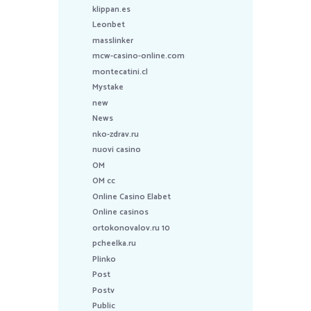
klippan.es
Leonbet
masslinker
mcw-casino-online.com
montecatini.cl
Mystake
new
News
nko-zdrav.ru
nuovi casino
OM
OM cc
Online Casino Elabet
Online casinos
ortokonovalov.ru 10
pcheelka.ru
Plinko
Post
Postv
Public