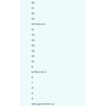
36
37
38
39
3enraya.es
41
42
43
44
45
46
47
5
50%A 50 Z
6
7
71
8
9
a16z generative ai