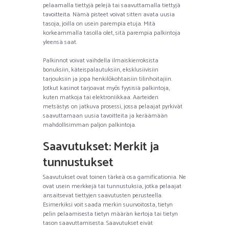
pelaamalla tiettyjä pelejä tai saavuttamalla tiettyjä
tavoitteita. Nämä pisteet voivat sitten avata uusia
tasoja, joilla on usein parempia etuja. Mitä
korkeammalla tasolla olet, sitä parempia palkintoja
yleensä saat.
Palkinnot voivat vaihdella ilmaiskierroksista
bonuksiin, käteispalautuksiin, eksklusiivisiin
tarjouksiin ja jopa henkilökohtaisiin tilinhoitajiin.
Jotkut kasinot tarjoavat myös fyysisiä palkintoja,
kuten matkoja tai elektroniikkaa. Aarteiden
metsästys on jatkuva prosessi, jossa pelaajat pyrkivät
saavuttamaan uusia tavoitteita ja keräämään
mahdollisimman paljon palkintoja.
Saavutukset: Merkit ja
tunnustukset
Saavutukset ovat toinen tärkeä osa gamificationia. Ne
ovat usein merkkejä tai tunnustuksia, jotka pelaajat
ansaitsevat tiettyjen saavutusten perusteella.
Esimerkiksi voit saada merkin suurvoitosta, tietyn
pelin pelaamisesta tietyn määrän kertoja tai tietyn
tason saavuttamisesta. Saavutukset eivät