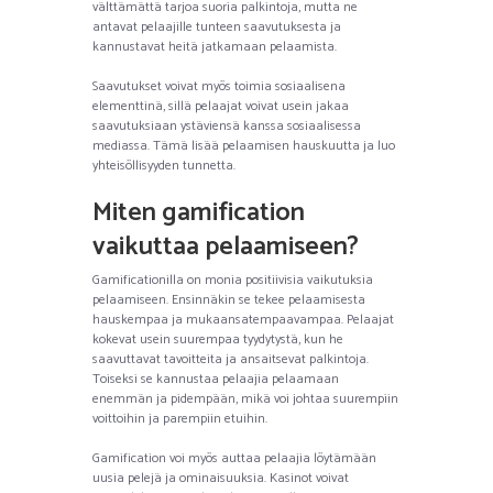
välttämättä tarjoa suoria palkintoja, mutta ne
antavat pelaajille tunteen saavutuksesta ja
kannustavat heitä jatkamaan pelaamista.
Saavutukset voivat myös toimia sosiaalisena
elementtinä, sillä pelaajat voivat usein jakaa
saavutuksiaan ystäviensä kanssa sosiaalisessa
mediassa. Tämä lisää pelaamisen hauskuutta ja luo
yhteisöllisyyden tunnetta.
Miten gamification
vaikuttaa pelaamiseen?
Gamificationilla on monia positiivisia vaikutuksia
pelaamiseen. Ensinnäkin se tekee pelaamisesta
hauskempaa ja mukaansatempaavampaa. Pelaajat
kokevat usein suurempaa tyydytystä, kun he
saavuttavat tavoitteita ja ansaitsevat palkintoja.
Toiseksi se kannustaa pelaajia pelaamaan
enemmän ja pidempään, mikä voi johtaa suurempiin
voittoihin ja parempiin etuihin.
Gamification voi myös auttaa pelaajia löytämään
uusia pelejä ja ominaisuuksia. Kasinot voivat