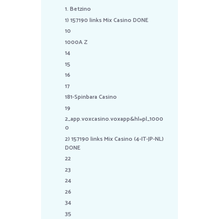
1. Betzino
1) 157190 links Mix Casino DONE
10
1000A Z
14
15
16
17
181-Spinbara Casino
19
2_app.voxcasino.voxapp&hl=pl_1000
0
2) 157190 links Mix Casino (4-IT-JP-NL)
DONE
22
23
24
26
34
35