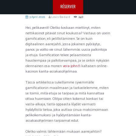
RÉSERVER
3 April 2026
Louis Bedard
240
Hei, pelikaverit! Oletko koskaan miettinyt, miten
nettikasinot pitävät sinut koukussa? Vastaus on usein
gamification, eli pelillistäminen. Se on kuin
digitaalinen aarrejahti, jossa jokainen pyöräytys,
panos ja voitto vie sinut lähemmäs uusia palkintoja
ja etuja. Gamification tekee pelaamisesta
hauskempaa ja palkitsevampaa, ja se onkin nykyään
olennainen osa monen
vera-john.fi
kaltaisen online-
kasinon kanta-asiakasohjelmaa.
Tässä artikkelissa sukellamme syvemmälle
gamificationin maailmaan ja tarkastelemme, miten
se toimii, mitä etuja se tarjoaa ja mitä kannattaa
ottaa huomioon. Olitpa sitten kokenut konkari tai
vasta-alkaja, tästä oppaasta löydät varmasti
hyödyllistä tietoa, joka auttaa sinua maksimoimaan
pelikokemuksesi ja hyödyntämään kanta-
asiakasohjelmien tarjoamat edut.
Oletko valmis lähtemään mukaan aarrejahtiin?