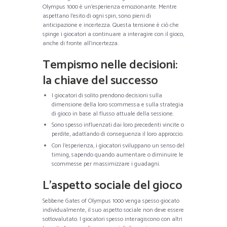
Olympus 1000 è un’esperienza emozionante. Mentre
aspettano l’esito di ogni spin, sono pieni di
anticipazione e incertezza. Questa tensione è ciò che
spinge i giocatori a continuare a interagire con il gioco,
anche di fronte all’incertezza.
Tempismo nelle decisioni:
la chiave del successo
I giocatori di solito prendono decisioni sulla
dimensione della loro scommessa e sulla strategia
di gioco in base al flusso attuale della sessione.
Sono spesso influenzati dai loro precedenti vincite o
perdite, adattando di conseguenza il loro approccio.
Con l’esperienza, i giocatori sviluppano un senso del
timing, sapendo quando aumentare o diminuire le
scommesse per massimizzare i guadagni.
L’aspetto sociale del gioco
Sebbene Gates of Olympus 1000 venga spesso giocato
individualmente, il suo aspetto sociale non deve essere
sottovalutato. I giocatori spesso interagiscono con altri