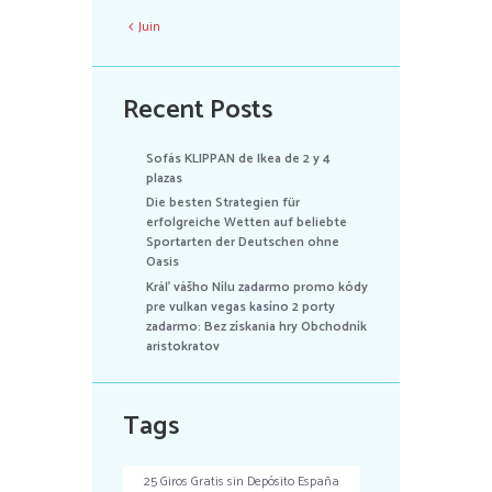
Juin
Recent Posts
Sofás KLIPPAN de Ikea de 2 y 4
plazas
Die besten Strategien für
erfolgreiche Wetten auf beliebte
Sportarten der Deutschen ohne
Oasis
Kráľ vášho Nílu zadarmo promo kódy
pre vulkan vegas kasíno 2 porty
zadarmo: Bez získania hry Obchodník
aristokratov
Tags
25 Giros Gratis sin Depósito España