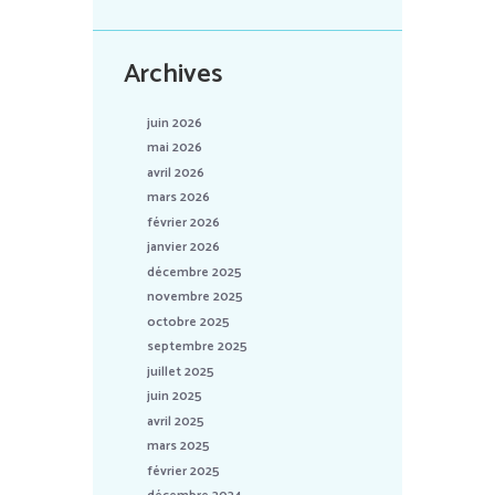
Archives
juin 2026
mai 2026
avril 2026
mars 2026
février 2026
janvier 2026
décembre 2025
novembre 2025
octobre 2025
septembre 2025
juillet 2025
juin 2025
avril 2025
mars 2025
février 2025