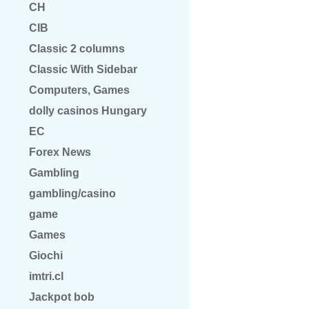
CH
CIB
Classic 2 columns
Classic With Sidebar
Computers, Games
dolly casinos Hungary
EC
Forex News
Gambling
gambling/casino
game
Games
Giochi
imtri.cl
Jackpot bob