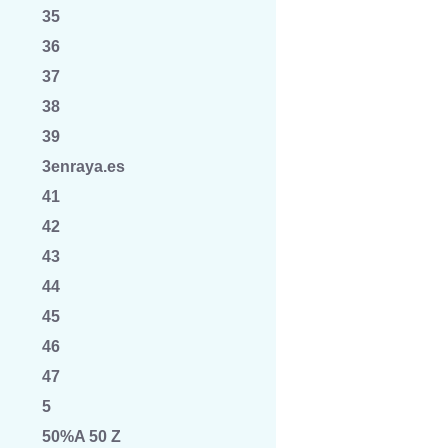
35
36
37
38
39
3enraya.es
41
42
43
44
45
46
47
5
50%A 50 Z