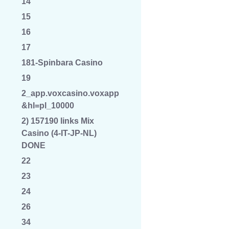
14
15
16
17
181-Spinbara Casino
19
2_app.voxcasino.voxapp
&hl=pl_10000
2) 157190 links Mix
Casino (4-IT-JP-NL)
DONE
22
23
24
26
34