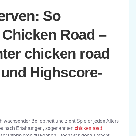
erven: So
u Chicken Road –
hter chicken road
 und Highscore-
h wachsender Beliebtheit und zieht Spieler jeden Alters
net nach Erfahrungen, sogenannten
chicken road
esser informieren zu können. Doch was genau macht