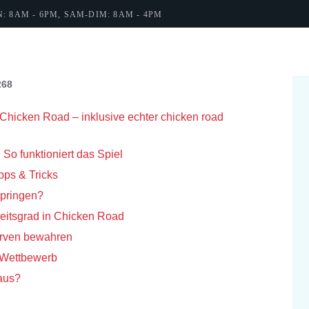
: 8AM - 6PM, SAM-DIM: 8AM - 4PM
268
 Chicken Road – inklusive echter chicken road
So funktioniert das Spiel
pps & Tricks
springen?
eitsgrad in Chicken Road
erven bewahren
-Wettbewerb
aus?