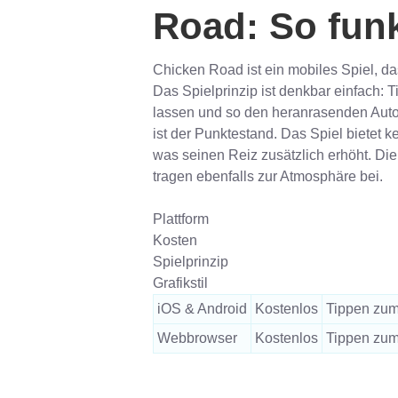
Road: So funk
Chicken Road ist ein mobiles Spiel, d
Das Spielprinzip ist denkbar einfach:
lassen und so den heranrasenden Auto
ist der Punktestand. Das Spiel bietet
was seinen Reiz zusätzlich erhöht. Di
tragen ebenfalls zur Atmosphäre bei.
Plattform
Kosten
Spielprinzip
Grafikstil
iOS & Android
Kostenlos
Tippen zum
Webbrowser
Kostenlos
Tippen zum