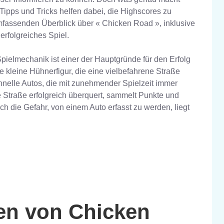
Tipps und Tricks helfen dabei, die Highscores zu
umfassenden Überblick über « Chicken Road », inklusive
erfolgreiches Spiel.
pielmechanik ist einer der Hauptgründe für den Erfolg
 kleine Hühnerfigur, die eine vielbefahrene Straße
nelle Autos, die mit zunehmender Spielzeit immer
e Straße erfolgreich überquert, sammelt Punkte und
h die Gefahr, von einem Auto erfasst zu werden, liegt
en von Chicken