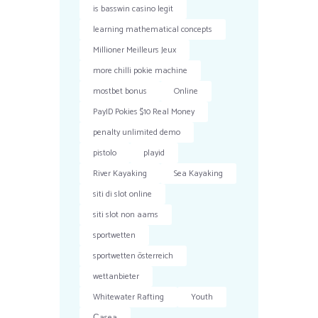
is basswin casino legit
learning mathematical concepts
Millioner Meilleurs Jeux
more chilli pokie machine
mostbet bonus
Online
PayID Pokies $10 Real Money
penalty unlimited demo
pistolo
playid
River Kayaking
Sea Kayaking
siti di slot online
siti slot non aams
sportwetten
sportwetten österreich
wettanbieter
Whitewater Rafting
Youth
Сasea