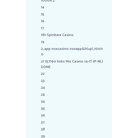
1000A Z
14
15
16
17
181-Spinbara Casino
19
2_app.voxcasino.voxapp&hl=pl_1000
0
2) 157190 links Mix Casino (4-IT-JP-NL)
DONE
22
23
24
26
34
35
36
37
38
39