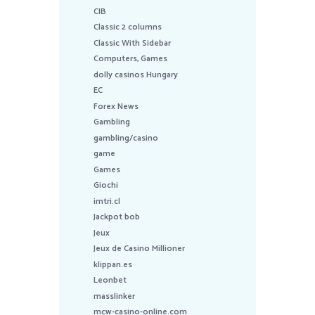
CIB
Classic 2 columns
Classic With Sidebar
Computers, Games
dolly casinos Hungary
EC
Forex News
Gambling
gambling/casino
game
Games
Giochi
imtri.cl
Jackpot bob
Jeux
Jeux de Casino Millioner
klippan.es
Leonbet
masslinker
mcw-casino-online.com