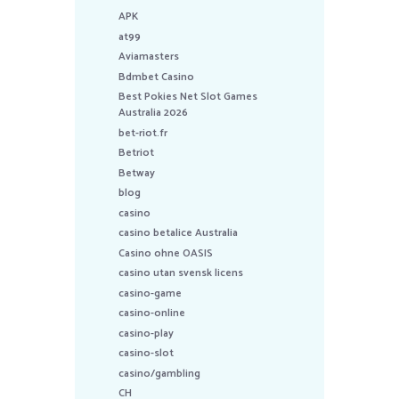
APK
at99
Aviamasters
Bdmbet Casino
Best Pokies Net Slot Games
Australia 2026
bet-riot.fr
Betriot
Betway
blog
casino
casino betalice Australia
Casino ohne OASIS
casino utan svensk licens
casino-game
casino-online
casino-play
casino-slot
casino/gambling
CH