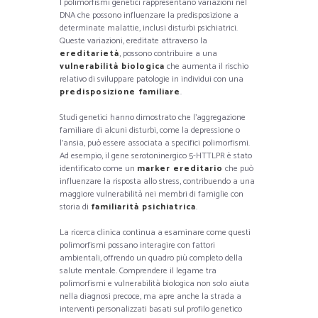
I polimorfismi genetici rappresentano variazioni nel
DNA che possono influenzare la predisposizione a
determinate malattie, inclusi disturbi psichiatrici.
Queste variazioni, ereditate attraverso la
ereditarietà
, possono contribuire a una
vulnerabilità biologica
che aumenta il rischio
relativo di sviluppare patologie in individui con una
predisposizione familiare
.
Studi genetici hanno dimostrato che l’aggregazione
familiare di alcuni disturbi, come la depressione o
l’ansia, può essere associata a specifici polimorfismi.
Ad esempio, il gene serotoninergico 5-HTTLPR è stato
identificato come un
marker ereditario
che può
influenzare la risposta allo stress, contribuendo a una
maggiore vulnerabilità nei membri di famiglie con
storia di
familiarità psichiatrica
.
La ricerca clinica continua a esaminare come questi
polimorfismi possano interagire con fattori
ambientali, offrendo un quadro più completo della
salute mentale. Comprendere il legame tra
polimorfismi e vulnerabilità biologica non solo aiuta
nella diagnosi precoce, ma apre anche la strada a
interventi personalizzati basati sul profilo genetico