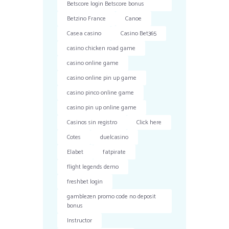
Betscore login Betscore bonus
Betzino France
Canoe
Casea casino
Casino Bet365
casino chicken road game
casino online game
casino online pin up game
casino pinco online game
casino pin up online game
Casinos sin registro
Click here
Cotes
duelcasino
Elabet
fatpirate
flight legends demo
freshbet login
gamblezen promo code no deposit
bonus
Instructor