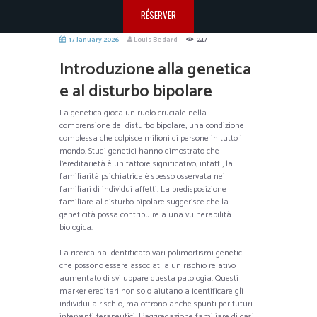
RÉSERVER
17 January 2026
Louis Bedard
247
Introduzione alla genetica
e al disturbo bipolare
La genetica gioca un ruolo cruciale nella
comprensione del disturbo bipolare, una condizione
complessa che colpisce milioni di persone in tutto il
mondo. Studi genetici hanno dimostrato che
l’ereditarietà è un fattore significativo; infatti, la
familiarità psichiatrica è spesso osservata nei
familiari di individui affetti. La predisposizione
familiare al disturbo bipolare suggerisce che la
geneticità possa contribuire a una vulnerabilità
biologica.
La ricerca ha identificato vari polimorfismi genetici
che possono essere associati a un rischio relativo
aumentato di sviluppare questa patologia. Questi
marker ereditari non solo aiutano a identificare gli
individui a rischio, ma offrono anche spunti per futuri
interventi terapeutici. L’aggregazione familiare di casi