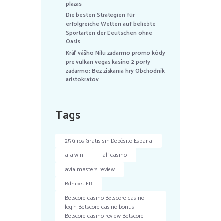
plazas
Die besten Strategien für
erfolgreiche Wetten auf beliebte
Sportarten der Deutschen ohne
Oasis
Kráľ vášho Nílu zadarmo promo kódy
pre vulkan vegas kasíno 2 porty
zadarmo: Bez získania hry Obchodník
aristokratov
Tags
25 Giros Gratis sin Depósito España
ala win
alf casino
avia masters review
Bdmbet FR
Betscore casino Betscore casino
login Betscore casino bonus
Betscore casino review Betscore