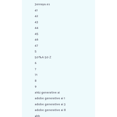
3enraya.es
41
42
43
44
45
46
47
5
50%A 50 Z
6
7
71
8
9
a16z generative ai
adobe generative ai 1
adobe generative ai 3
adobe generative ai 8
ahh