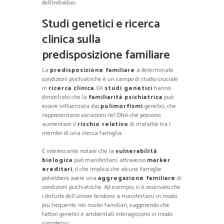
dell’individuo.
Studi genetici e ricerca
clinica sulla
predisposizione familiare
La
predisposizione familiare
a determinate
condizioni psichiatriche è un campo di studio cruciale
in
ricerca clinica
. Gli
studi genetici
hanno
dimostrato che la
familiarità psichiatrica
può
essere influenzata dai
polimorfismi
genetici, che
rappresentano variazioni nel DNA che possono
aumentare il
rischio relativo
di malattie tra i
membri di una stessa famiglia.
È interessante notare che la
vulnerabilità
biologica
può manifestarsi attraverso
marker
ereditari
, il che implica che alcune famiglie
potrebbero avere una
aggregazione familiare
di
condizioni psichiatriche. Ad esempio, si è osservato che
i disturbi dell’umore tendono a manifestarsi in modo
più frequente nei nuclei familiari, suggerendo che
fattori genetici e ambientali interagiscono in modo
complesso.