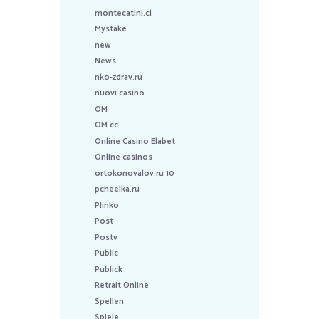
montecatini.cl
Mystake
new
News
nko-zdrav.ru
nuovi casino
OM
OM cc
Online Casino Elabet
Online casinos
ortokonovalov.ru 10
pcheelka.ru
Plinko
Post
Postv
Public
Publick
Retrait Online
Spellen
Spiele