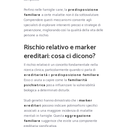
Perfino nelle famiglie sane, la
predisposizione
familiare
a certe malattie non è da sottovalutare.
Comprendere questi meccanismi consente agli
specialisti di esplorare interventi precoci e strategie di
prevenzione, migliorando così la qualità della vita delle
persone a rischio.
Rischio relativo e marker
ereditari: cosa ci dicono?
Il rischio relativo è un concetto fondamentale nella
ricerca clinica, particolarmente quando si parla di
ereditarietà
e
predisposizione familiare
.
Esso ci aiuta a capire come la
familiarità
psichiatrica
possa influenzare la vulnerabilità
biologica a determinati disturbi.
Studi genetici hanno dimostrato che i
marker
ereditari
possono indicare polimorfismi specifici
associati a una maggiore incidenza di malattie
mentali in famiglie. Questa
aggregazione
familiare
suggerisce che esiste una componente
ereditaria significativa.