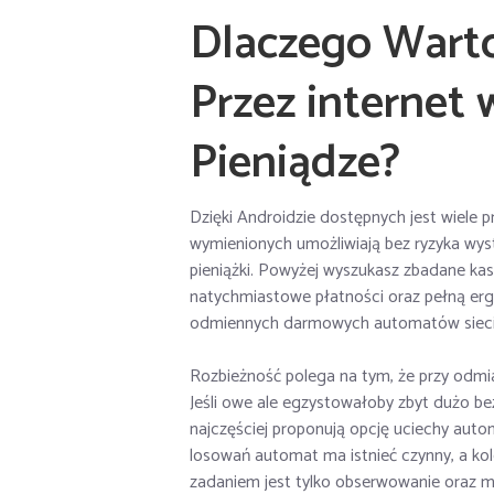
Dlaczego Wart
Przez internet
Pieniądze?
Dzięki Androidzie dostępnych jest wiele p
wymienionych umożliwiają bez ryzyka wyst
pieniążki. Powyżej wyszukasz zbadane kas
natychmiastowe płatności oraz pełną er
odmiennych darmowych automatów sieciow
Rozbieżność polega na tym, że przy odm
Jeśli owe ale egzystowałoby zbyt dużo b
najczęściej proponują opcję uciechy auto
losowań automat ma istnieć czynny, a k
zadaniem jest tylko obserwowanie oraz 