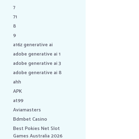
7
71
8
9
a16z generative ai
adobe generative ai 1
adobe generative ai 3
adobe generative ai 8
ahh
APK
at99
Aviamasters
Bdmbet Casino
Best Pokies Net Slot
Games Australia 2026