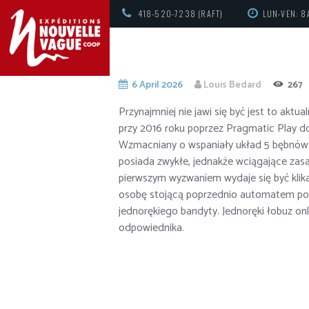
418-520-7238 (RAFT)
LUN-VEN: 8
6 April 2026
Louis Bedard
267
Przynajmniej nie jawi się być jest to akt
przy 2016 roku poprzez Pragmatic Play d
Wzmacniany o wspaniały układ 5 bębnów i 
posiada zwykłe, jednakże wciągające zasa
pierwszym wyzwaniem wydaje się być klik
osobę stojącą poprzednio automatem po L
jednorękiego bandyty. Jednoręki łobuz onli
odpowiednika.