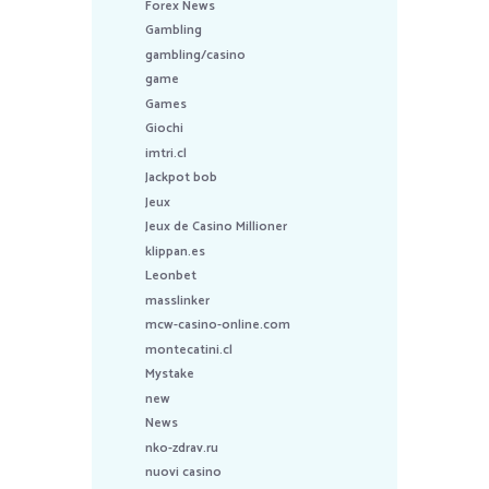
Forex News
Gambling
gambling/casino
game
Games
Giochi
imtri.cl
Jackpot bob
Jeux
Jeux de Casino Millioner
klippan.es
Leonbet
masslinker
mcw-casino-online.com
montecatini.cl
Mystake
new
News
nko-zdrav.ru
nuovi casino