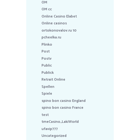
OM
OM cc
Online Casino Elabet
Online casinos
ortokonovalov.ru 10
pcheelka.ru
Plinko
Post
Postv
Public
Publick
Retrait Online
Spellen
Spiele
spino bon casino England
spino bon casino France
test
tmeCasino_LakiWorld
ufavip777
Uncategorized