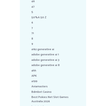
46
47
5
50%A 50 Z
6
7
71
8
9
a16z generative ai
adobe generative ai 1
adobe generative ai 3
adobe generative ai 8
ahh
APK
at99
Aviamasters
Bdmbet Casino
Best Pokies Net Slot Games
Australia 2026